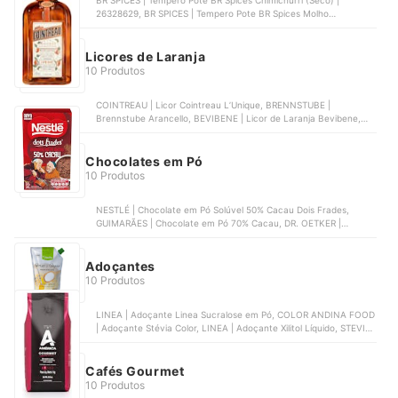
BR SPICES | Tempero Pote BR Spices Chimichurri (Seco) |
26328629, BR SPICES | Tempero Pote BR Spices Molho
Chimichurri | 26329830, HORTA E SABOR | Chimichurri Horta e
Sabor, PHYTONATUS | El Chimichurri Vida Gourmet, LEGURMÊ |
Molho Chimichurri Legurmê
Licores de Laranja
10 Produtos
COINTREAU | Licor Cointreau L’Unique, BRENNSTUBE |
Brennstube Arancello, BEVIBENE | Licor de Laranja Bevibene,
MASTER DISTILLERY | Licor Fino de Laranja Mastercello, STOCK |
Licor Fino de Laranja Stock Curaçau
Chocolates em Pó
10 Produtos
NESTLÉ | Chocolate em Pó Solúvel 50% Cacau Dois Frades,
GUIMARÃES | Chocolate em Pó 70% Cacau, DR. OETKER |
Chocolate em Pó Solúvel 70% Cacau, BRETZKE | Chocolate em
Pó 50%, QUALICOCO | Qualicau Chocolate em Pó 50%
Adoçantes
10 Produtos
LINEA | Adoçante Linea Sucralose em Pó, COLOR ANDINA FOOD
| Adoçante Stévia Color, LINEA | Adoçante Xilitol Líquido, STEVITA
| Adoçante Forno e Fogão Stevita, SVILI | Adoçante Eritritol
Cafés Gourmet
10 Produtos