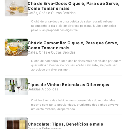
Chá de Erva-Doce: O que é, Para que Serve,
Como Tomar e mais
Cafés, Chás e Outras Bebidas
O chá de erva-doce é uma bebida de sabor agradável que
acompanha o dia a dia de diversas pessoas. Muito conhecido
pelas suas propriedades digestiva...
Chá de Camomila: O que é, Para que Serve,
Como Tomar e mais
Cafés, Chás e Outras Bebidas
O chá de camomila é uma das bebidas mais escolhidas por quem
quer relaxar. Conhecido por seu efeito calmante, ele pode ser
apreciado em diversos mo...
Tipos de Vinho: Entenda as Diferenças
Bebidas Alcoólicas
O vinho é uma das bebidas mais consumidas do mundo! Mas
mesmo com tanta popularidade, o universo dos vinhos envolve
um certo mistério, despertando ...
Chocolate: Tipos, Benefícios e mais
Doces e Sobremesas