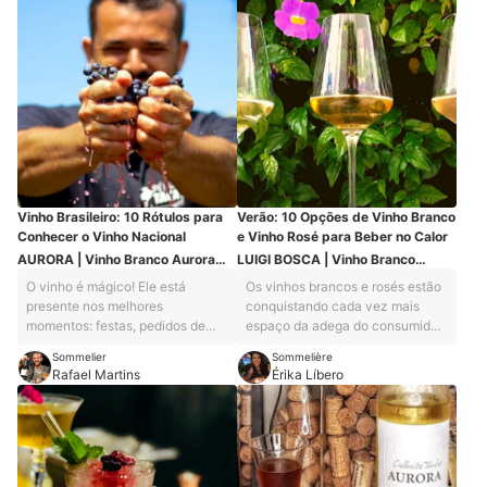
Vinho Brasileiro: 10 Rótulos para
Verão: 10 Opções de Vinho Branco
Conhecer o Vinho Nacional
e Vinho Rosé para Beber no Calor
AURORA | Vinho Branco Aurora
LUIGI BOSCA | Vinho Branco
Varietal Chardonnay
Argentino Finca La Linda
O vinho é mágico! Ele está
Os vinhos brancos e rosés estão
Chardonnay
presente nos melhores
conquistando cada vez mais
momentos: festas, pedidos de
espaço da adega do consumidor
casamento, noites românticas...
brasileiro e são vinhos ideais
Sommelier
Sommelière
Como muitos outros sommeliers,
(incluindo os espumantes) para o
Rafael Martins
Érika Líbero
comecei no mundo dos vinhos
clima no Brasil. O vinho branco e
provando rótulos importados.
o vinho rosé são os mais
Mas, ultimamente, venho me
indicados para o verão por vários
surpreendendo a cada garrafa de
fatores. Nessa época de clima
vinho nacional que degusto.
quente, temos a tendência a
Nosso país tem potencial para
comer pratos mais leves. Para