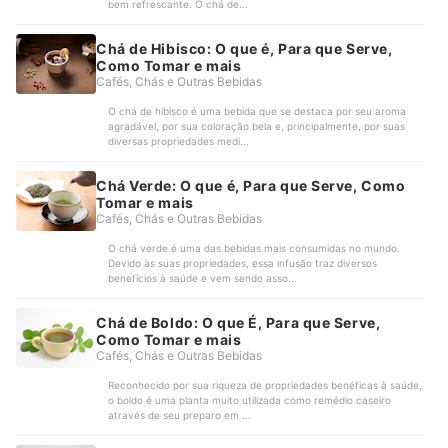
bem refrescante. O chá de...
Chá de Hibisco: O que é, Para que Serve,
Como Tomar e mais
Cafés, Chás e Outras Bebidas
O chá de hibisco é uma bebida que se destaca por seu aroma
agradável, por sua coloração bela e, principalmente, por suas
diversas propriedades medi...
Chá Verde: O que é, Para que Serve, Como
Tomar e mais
Cafés, Chás e Outras Bebidas
O chá verde é uma das bebidas mais consumidas no mundo.
Devido às suas propriedades, essa infusão traz diversos
benefícios à saúde e vem sendo asso...
Chá de Boldo: O que É, Para que Serve,
Como Tomar e mais
Cafés, Chás e Outras Bebidas
Reconhecido por sua riqueza de propriedades benéficas à saúde,
o boldo é uma planta muito utilizada como remédio caseiro
através de seu preparo em ...