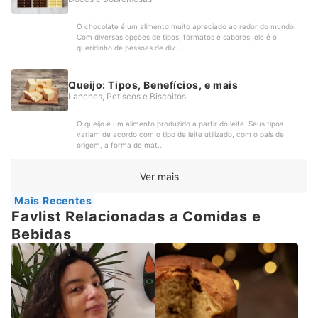
O chocolate é um alimento muito apreciado ao redor do mundo.
Com diversas opções de tipos, formatos e sabores, ele é o
queridinho de pessoas de div...
Queijo: Tipos, Benefícios, e mais
Lanches, Petiscos e Biscoitos
O queijo é um alimento produzido a partir do leite. Seus tipos
variam de acordo com o tipo de leite utilizado, com o país de
origem, a forma de mat...
Ver mais
Mais Recentes
Favlist Relacionadas a Comidas e
Bebidas