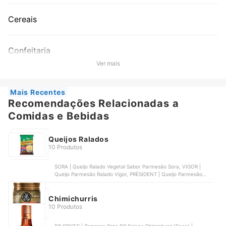
Cereais
Confeitaria
Ver mais
Mais Recentes
Recomendações Relacionadas a
Comidas e Bebidas
Queijos Ralados
10 Produtos
SORA | Queijo Ralado Vegetal Sabor Parmesão Sora, VIGOR |
Queijo Parmesão Ralado Vigor, PRÉSIDENT | Queijo Parmesão
Ralado Président, SORA | Queijo Ralado Vegetal Sabor Mussarela
Sora, PIRACANJUBA | Queijo Parmesão Ralado Piracanjuba
Chimichurris
10 Produtos