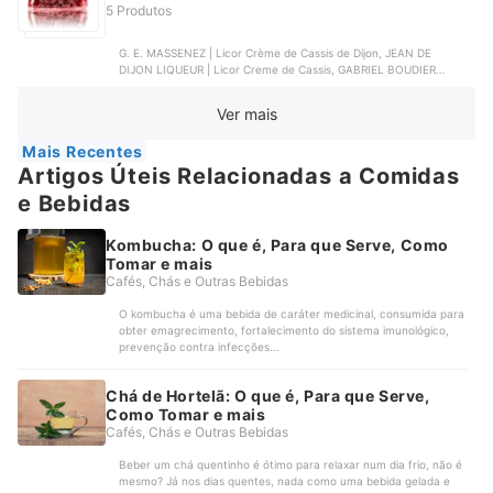
5 Produtos
G. E. MASSENEZ | Licor Crème de Cassis de Dijon, JEAN DE
DIJON LIQUEUR | Licor Creme de Cassis, GABRIEL BOUDIER
DIJON | Licor Creme de Cassis Gabriel Boudier, STOCK | Licor
Stock Creme de Cassis, WEBER HAUS | Licor de Cassis Fino
Ver mais
Weber Haus
Mais Recentes
Artigos Úteis Relacionadas a Comidas
e Bebidas
Kombucha: O que é, Para que Serve, Como
Tomar e mais
Cafés, Chás e Outras Bebidas
O kombucha é uma bebida de caráter medicinal, consumida para
obter emagrecimento, fortalecimento do sistema imunológico,
prevenção contra infecções...
Chá de Hortelã: O que é, Para que Serve,
Como Tomar e mais
Cafés, Chás e Outras Bebidas
Beber um chá quentinho é ótimo para relaxar num dia frio, não é
mesmo? Já nos dias quentes, nada como uma bebida gelada e