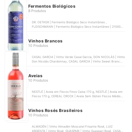
Toast Azeite e Ervas Bauducco
Fermentos Biológicos
8 Produtos
DR. OETKER | Fermento Biológico Seco Instantâneo ,
FLEISCHMANN | Fermento Biológico Seco Instantâneo | 2100070,
CAPUTO | Fermento Biológico Seco Italiano Lievito Caputo,
FLEISCHMANN | Fermento Biológico Super Fleischmann,
FLEISCHMANN | Fermento Biológico Seco Instantâneo Massa
Vinhos Brancos
Doce | 2100124
10 Produtos
CASAL GARCIA | Vinho Verde Casal Garcia, DON NICOLÁS | Vinho
Don Nicolás Chardonnay, CASAL GARCIA | Vinho Sweet Branco,
BODEGAS LOS TINOS | Los Tinos Belo Verdejo, INVINA | Sierra
Batuco Vinho Branco Chileno Chardonnay
Aveias
10 Produtos
NESTLÉ | Aveia em Flocos Finos Caixa 170 g, NESTLÉ | Aveia em
Flocos 170 g, CEREAL CROCK | Aveia Sem Glúten Flocos Médios,
YOKI | Aveia em Flocos, CEREAL CROCK | Aveia sem Glúten em
Flocos Grossos
Vinhos Rosés Brasileiros
10 Produtos
ALMADÉN | Vinho Almadén Moscatel Frisante Rosé, LUIZ
ARGENTA | Vinho Rosé, GUASPARI | Vinho Guaspari Rosé, CASA