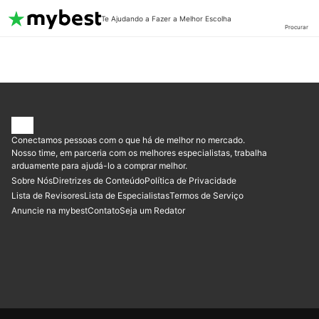
Te Ajudando a Fazer a Melhor Escolha
Procurar
Conectamos pessoas com o que há de melhor no mercado.
Nosso time, em parceria com os melhores especialistas, trabalha
arduamente para ajudá-lo a comprar melhor.
Sobre Nós
Diretrizes de Conteúdo
Política de Privacidade
Lista de Revisores
Lista de Especialistas
Termos de Serviço
Anuncie na mybest
Contato
Seja um Redator