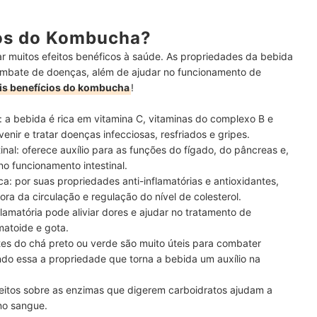
ios do Kombucha?
muitos efeitos benéficos à saúde. As propriedades da bebida
combate de doenças, além de ajudar no funcionamento de
ais benefícios do kombucha
!
:
a bebida é rica em vitamina C, vitaminas do complexo B e
enir e tratar doenças infecciosas, resfriados e gripes.
inal:
oferece auxílio para as funções do fígado, do pâncreas e,
o funcionamento intestinal.
ca:
por suas propriedades anti-inflamatórias e antioxidantes,
ora da circulação e regulação do nível de colesterol.
lamatória pode aliviar dores e ajudar no tratamento de
matoide e gota.
tes do chá preto ou verde são muito úteis para combater
endo essa a propriedade que torna a bebida um auxílio na
eitos sobre as enzimas que digerem carboidratos ajudam a
 no sangue.