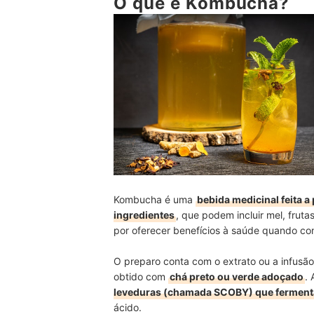
O que é Kombucha?
Ingredientes
Modo de Preparo
Como Tomar Kombucha?
Conheça Nossas Indicações das Melhores Kom
Conclusão
Kombucha é uma
bebida medicinal feita a
ingredientes
, que podem incluir mel, frut
por oferecer benefícios à saúde quando co
O preparo conta com o extrato ou a infusão
obtido com
chá preto ou verde adoçado
.
leveduras (chamada SCOBY) que ferment
ácido.