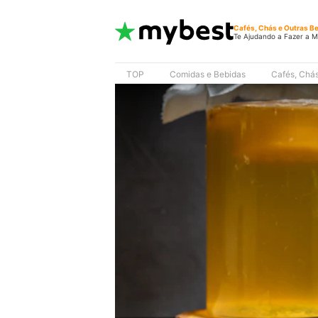
Cafés, Chás e Outras B
Te Ajudando a Fazer a M
TOP
Comidas e Bebidas
Cafés, Chás