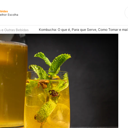
ebidas
elhor Escolha
Kombucha: O que é, Para que Serve, Como Tomar e mai
 e Outras Bebidas