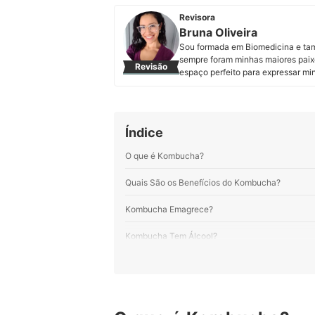
Revisora
Bruna Oliveira
Sou formada em Biomedicina e tamb
sempre foram minhas maiores paix
Revisão
espaço perfeito para expressar mi
mais variados temas. Meus preferi
alimentares. Minha motivação é en
de ler.
Perfil de Bruna Oliveira
Índice
O que é Kombucha?
Quais São os Benefícios do Kombucha?
Kombucha Emagrece?
Kombucha Tem Álcool?
Quais São os Perigos do Kombucha? Existem Co
Como Fazer Kombucha?