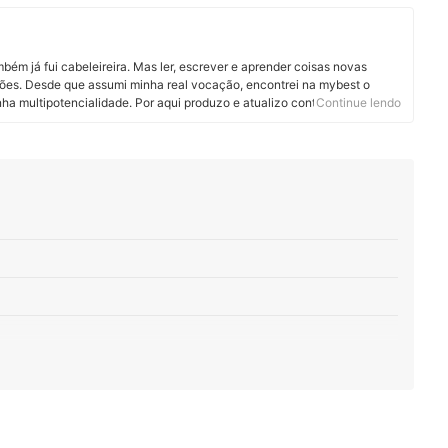
ém já fui cabeleireira. Mas ler, escrever e aprender coisas novas
ões. Desde que assumi minha real vocação, encontrei na mybest o
nha multipotencialidade. Por aqui produzo e atualizo conteúdos sobre os
Continue lendo
dos são produtos pet, cosméticos, eletroportáteis e suplementos
tregar informação de qualidade em linguagem clara, objetiva e gostosa
ntraindicações?