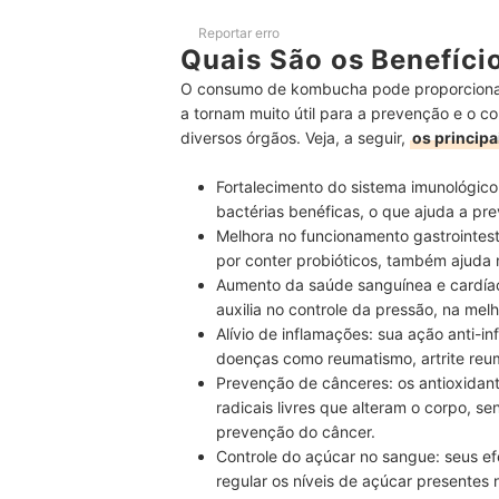
Reportar erro
Quais São os Benefíc
O consumo de kombucha pode proporcionar 
a tornam muito útil para a prevenção e o 
diversos órgãos. Veja, a seguir,
os princip
Fortalecimento do sistema imunológico
bactérias benéficas, o que ajuda a prev
Melhora no funcionamento gastrointest
por conter probióticos, também ajuda n
Aumento da saúde sanguínea e cardía
auxilia no controle da pressão, na melh
Alívio de inflamações:
sua ação anti-inf
doenças como reumatismo, artrite reu
Prevenção de cânceres:
os antioxidan
radicais livres que alteram o corpo, s
prevenção do câncer.
Controle do açúcar no sangue:
seus ef
regular os níveis de açúcar presentes