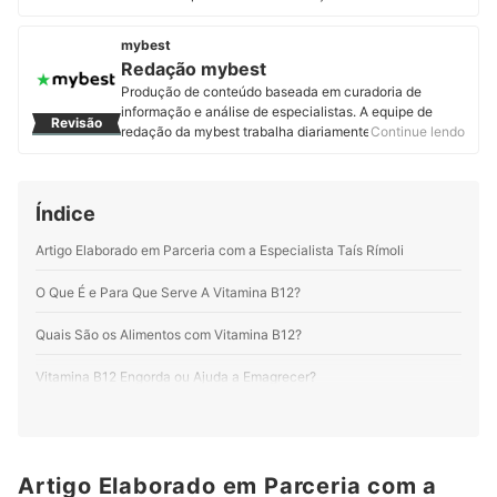
nutricionista. Possui especializações em biomecânica
e treinamento desportivo, e em doenças crônicas. Está
mybest
na área da saúde há 19 anos. Trabalha com duas
Redação mybest
vertentes: Alimentação de forma Equilibrada e
Produção de conteúdo baseada em curadoria de
Exercícios Físicos. Conheça mais sobre os serviços da
informação e análise de especialistas. A equipe de
doutora no Instagram, no seu canal do YouTube e no
Revisão
redação da mybest trabalha diariamente para fornecer
Continue lendo
seu site.
a melhor experiência de escolha de produtos e serviços
Perfil de Tais Rímoli
a mais de 2 milhões de usuários.
Perfil de Redação mybest
Índice
Artigo Elaborado em Parceria com a Especialista Taís Rímoli
O Que É e Para Que Serve A Vitamina B12?
Quais São os Alimentos com Vitamina B12?
Vitamina B12 Engorda ou Ajuda a Emagrecer?
Quanto Tempo Leva para Vitamina B12 Fazer Efeito?
Quais São os Sintomas de Vitamina B12 Baixa? E Alta?
Artigo Elaborado em Parceria com a