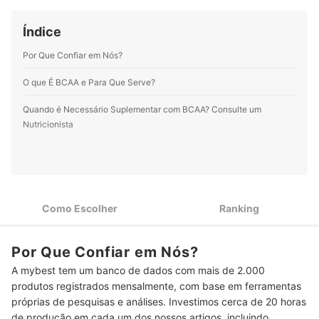
e os cuidados com crianças. O mais legal é que aqui na
mybest tive a oportunidade de aprofundar meus
Índice
conhecimentos em diversas áreas.
Perfil de Vinicius Nascimento
Por Que Confiar em Nós?
O que É BCAA e Para Que Serve?
Quando é Necessário Suplementar com BCAA? Consulte um
Nutricionista
Como Escolher o Melhor BCAA
Quanto a Proporção, BCAAs 2:1:1 São os Mais Alinhados a
1
Recomendação da OMS
Como Escolher
Ranking
BCAAs em Pó São Mais Práticos para Quem Consome
2
Dosagens Mais Altas
Por Que Confiar em Nós?
As Doses de BCAA Costumam Variar de 2 a 5 g, Fique Atento
3
ao Rótulo
A mybest tem um banco de dados com mais de 2.000
produtos registrados mensalmente, com base em ferramentas
A Adição de Vitamina B6 É um Bom Fator de Comparação
4
próprias de pesquisas e análises. Investimos cerca de 20 horas
entre Diferentes BCAAs
de produção em cada um dos nossos artigos, incluindo