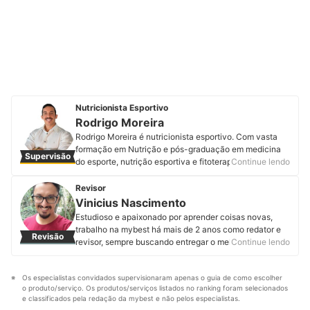
Nutricionista Esportivo
Rodrigo Moreira
Rodrigo Moreira é nutricionista esportivo. Com vasta
formação em Nutrição e pós-graduação em medicina
Supervisão
do esporte, nutrição esportiva e fitoterapia, foi
Continue lendo
pesquisador de grandes empresas e professor e
coordenador de cursos de pós-graduação. Acompanhe
Revisor
Rodrigo no Instagram, YouTube, LinkedIn, Facebook e
Vinicius Nascimento
em seu site.
Estudioso e apaixonado por aprender coisas novas,
Perfil de Rodrigo Moreira
trabalho na mybest há mais de 2 anos como redator e
Revisão
revisor, sempre buscando entregar o melhor conteúdo
Continue lendo
aos nossos leitores. Nesse período, revisei mais de 400
artigos e produzi mais de 200, entre textos novos e
Os especialistas convidados supervisionaram apenas o guia de como escolher 
atualizações. Durante esses anos criando conteúdo fui
o produto/serviço. Os produtos/serviços listados no ranking foram selecionados 
me apaixonando por alguns segmentos, como
e classificados pela redação da mybest e não pelos especialistas.
informática, nutrição e tudo que envolve a paternidade