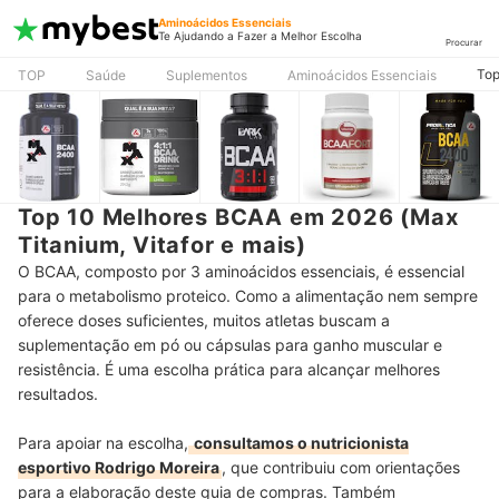
Aminoácidos Essenciais
Te Ajudando a Fazer a Melhor Escolha
Procurar
Top
TOP
Saúde
Suplementos
Aminoácidos Essenciais
Top 10 Melhores BCAA em 2026 (Max
Titanium, Vitafor e mais)
O BCAA, composto por 3 aminoácidos essenciais, é essencial
para o metabolismo proteico. Como a alimentação nem sempre
oferece doses suficientes, muitos atletas buscam a
suplementação em pó ou cápsulas para ganho muscular e
resistência. É uma escolha prática para alcançar melhores
resultados.
Para apoiar na escolha,
consultamos o nutricionista
esportivo Rodrigo Moreira
, que contribuiu com orientações
para a elaboração deste guia de compras. Também