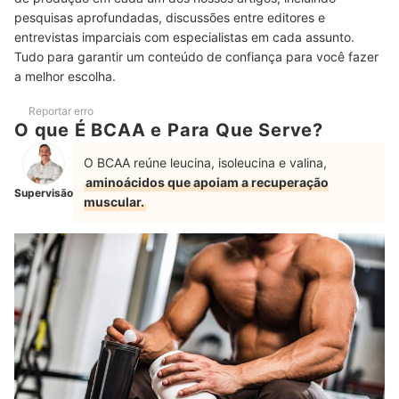
Verifique a Quantidade de Cápsulas ou Pó e Calcule o Custo
pesquisas aprofundadas, discussões entre editores e
5
por Grama de Leucina
entrevistas imparciais com especialistas em cada assunto.
Tudo para garantir um conteúdo de confiança para você fazer
Marcas Líderes do Mercado Podem Ser uma Referência para
6
Quem Busca Confiabilidade
a melhor escolha.
Top 10 Melhores BCAA
Reportar erro
O que É BCAA e Para Que Serve?
Perguntas Frequentes sobre BCAA
O BCAA reúne leucina, isoleucina e valina,
Como Tomar o BCAA?
aminoácidos que apoiam a recuperação
Supervisão
muscular.
BCAA Engorda?
O BCAA Tem Contraindicações?
Quer Melhores Resultados? Veja Outros Suplementos