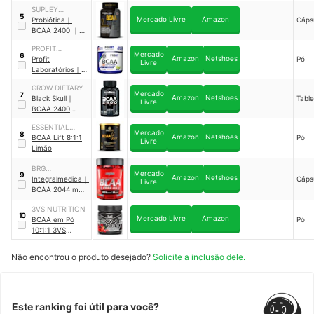
SUPLEY
5
Mercado Livre
Amazon
LABORATÓRIO
Probiótica
｜
Cáps
BCAA 2400
｜
200296
PROFIT
Mercado
6
Amazon
Netshoes
LABORATÓRIOS
Profit
Pó
Livre
Laboratórios
｜
BCAA 6:1:1
GROW DIETARY
Super Pump
Mercado
7
Amazon
Netshoes
Black Skull
｜
Table
Powder
Livre
BCAA 2400
Aminoácidos 100
ESSENTIAL
Tablets
｜
Mercado
8
Amazon
Netshoes
NUTRITION
BCAA Lift 8:1:1
Pó
3020029
Livre
Limão
BRG
Mercado
9
Amazon
Netshoes
SUPLEMENTOS
Integralmedica
｜
Cáps
Livre
NUTRICIONAIS
BCAA 2044 mg -
90 Cápsulas
｜
3VS NUTRITION
63269
10
Mercado Livre
Amazon
BCAA em Pó
Pó
10:1:1 3VS
Nutrition
Não encontrou o produto desejado?
Solicite a inclusão dele.
Este ranking foi útil para você?