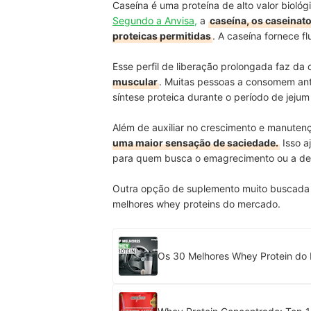
Caseína
é uma proteína de alto valor biológ
Segundo a Anvisa,
a
caseína, os caseinato
proteicas permitidas
. A caseína fornece f
Esse perfil de liberação prolongada faz da
muscular
. Muitas pessoas a consomem ante
síntese proteica durante o período de jejum
Além de auxiliar no
crescimento e manuten
uma maior sensação de saciedade.
Isso a
para quem busca o emagrecimento ou a def
Outra opção de suplemento muito buscada é
melhores whey proteins do mercado.
Os 30 Melhores Whey Protein do