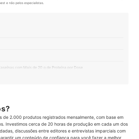
st e não pelos especialistas.
Caseínas com Mais de 20 g de Proteína por Dose
Opte por Caseínas com Até 10 g de Carboidratos por Dose
r Caseinatos de Cálcio
tas Variadas, Escolha Caseínas com Sabor Neutro
ós?
 de 2.000 produtos registrados mensalmente, com base em
r Semana, Opte por Embalagens de Até 500 g
ses. Investimos cerca de 20 horas de produção em cada um dos
dadas, discussões entre editores e entrevistas imparciais com
garantir um conteúdo de confiança para você fazer a melhor