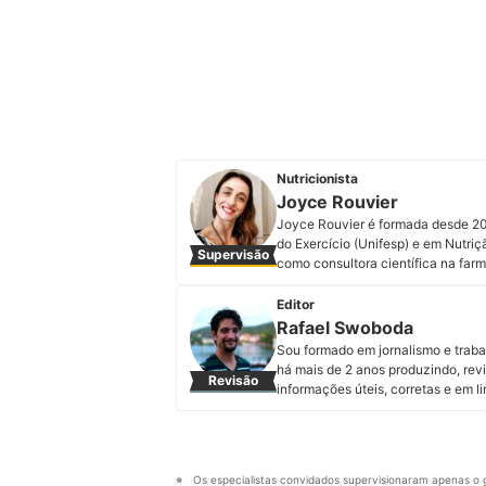
Nutricionista
Joyce Rouvier
Joyce Rouvier é formada desde 20
do Exercício (Unifesp) e em Nutriç
Supervisão
como consultora científica na far
neurologia Regenerati. A doutora 
perfil do Instagram. Os contatos pr
Editor
Perfil de Joyce Rouvier
Rafael Swoboda
Sou formado em jornalismo e trab
há mais de 2 anos produzindo, revi
Revisão
informações úteis, corretas e em 
Perfil de Rafael Swoboda
Os especialistas convidados supervisionaram apenas o g