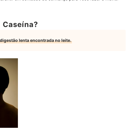
a Caseína?
e Isso Aconteça?
o?
digestão lenta encontrada no leite.
 Pode Causar?