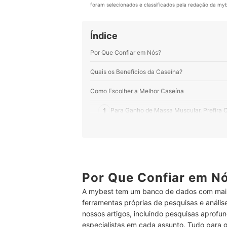
foram selecionados e classificados pela redação da mybe
Índice
Por Que Confiar em Nós?
Quais os Benefícios da Caseína?
Como Escolher a Melhor Caseína
1
Para Ganho de Massa Muscular, Prefira 
2
Se o Seu Foco É Recuperação Muscular, 
3
Para Diluir com Mais Facilidade, Opte po
4
Se Busca uma Opção para Usar em Recei
Por Que Confiar em N
A mybest tem um banco de dados com mais
5
Se For Tomar Caseína Só 2 a 3 Vezes po
ferramentas próprias de pesquisas e análi
nossos artigos, incluindo pesquisas aprofun
Top 8 Melhores Caseínas
especialistas em cada assunto. Tudo para 