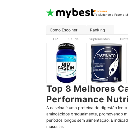
Proteínas
Te Ajudando a Fazer a M
Como Escolher
Ranking
TOP
Saúde
Suplementos
Prot
Top 8 Melhores C
Performance Nutri
A caseína é uma proteína de digestão lenta 
aminoácidos gradualmente, promovendo mai
períodos longos sem alimentação. É indica
muscular.