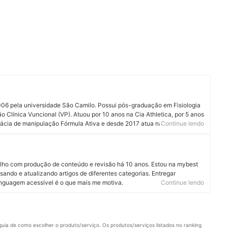
06 pela universidade São Camilo. Possui pós-graduação em Fisiologia
ão Clínica Vuncional (VP). Atuou por 10 anos na Cia Athletica, por 5 anos
mácia de manipulação Fórmula Ativa e desde 2017 atua na clínica de
Continue lendo
também realiza consultas domiciliares. Não deixe de segui-la em seu
ofissionais podem ser realizados via Doctoralia.
alho com produção de conteúdo e revisão há 10 anos. Estou na mybest
sando e atualizando artigos de diferentes categorias. Entregar
linguagem acessível é o que mais me motiva.
Continue lendo
uia de como escolher o produto/serviço. Os produtos/serviços listados no ranking 