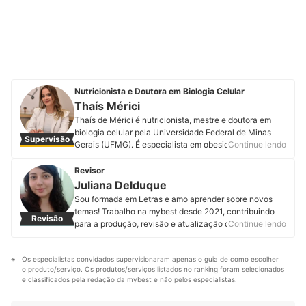
Nutricionista e Doutora em Biologia Celular
Thaís Mérici
Thaís de Mérici é nutricionista, mestre e doutora em
biologia celular pela Universidade Federal de Minas
Supervisão
Gerais (UFMG). É especialista em obesidade e
Continue lendo
transtornos alimentares, nutrição esportiva e
fitoterapia. Atua com atendimentos em consultório
Revisor
desde 2012 e é adepta à escuta empática e à
Juliana Delduque
prescrição de “comida de verdade”. Professora
Sou formada em Letras e amo aprender sobre novos
universitária e mentora acadêmica, sempre lecionou
temas! Trabalho na mybest desde 2021, contribuindo
Revisão
disciplinas relacionadas à matriz alimentar e seus
para a produção, revisão e atualização de artigos. A
Continue lendo
constituintes. Ela é grande entusiasta da nutrição
minha maior motivação é garantir conteúdos de
possível e personalizada, e por isso estudar
qualidade aos nossos usuários. O mais legal é que,
profundamente todos os alimentos faz parte de sua
Os especialistas convidados supervisionaram apenas o guia de como escolher 
como o trabalho na mybest é transdisciplinar, consigo
rotina diária de aprendizado e ensinamentos.
o produto/serviço. Os produtos/serviços listados no ranking foram selecionados 
ampliar meus conhecimentos estudando para revisar e
Acompanhe Thaís no Instagram e no LinkedIn.
e classificados pela redação da mybest e não pelos especialistas.
atualizar artigos de áreas diferentes da minha
Perfil de Thaís Mérici
formação. Meus conteúdos favoritos são sobre