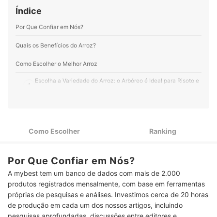
tecnologia e culinária.
Índice
Perfil de Juliana Delduque
Por Que Confiar em Nós?
Quais os Benefícios do Arroz?
Como Escolher o Melhor Arroz
Escolha a Variedade do Arroz: o Arbóreo é Ideal para Risoto e
1
o Japonês para Sushi
2
Defina o Subgrupo do Arroz de Acordo com Sua Preferência
Use um Arroz Longo para Preparos Mais Soltinhos e um Arroz
3
Como Escolher
Ranking
Curto para Pratos Cremosos
Arroz Tipo 1 Conta com Grãos Mais Inteiros, Livres de
4
Por Que Confiar em Nós?
Impurezas e de Qualidade Superior
A mybest tem um banco de dados com mais de 2.000
Se Você Busca uma Opção Mais Saudável e Ainda Mais
5
produtos registrados mensalmente, com base em ferramentas
Nutritiva, Prefira Arroz Orgânico
próprias de pesquisas e análises. Investimos cerca de 20 horas
As Fibras Auxiliam na Saciedade e Podem Variar entre 0 a 4 g
de produção em cada um dos nossos artigos, incluindo
6
por Porção
pesquisas aprofundadas, discussões entre editores e