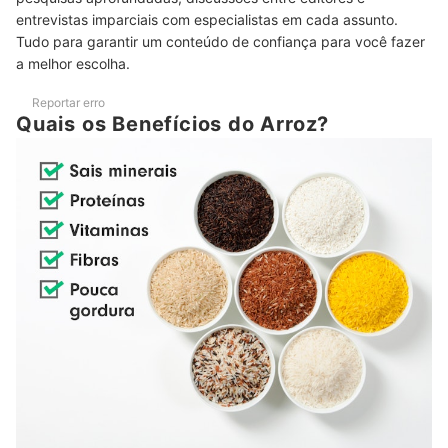
entrevistas imparciais com especialistas em cada assunto.
Se For Intolerante ao Glúten ou Outros Alérgenos, Verifique o
7
Tudo para garantir um conteúdo de confiança para você fazer
Rótulo do Arroz
a melhor escolha.
Considere a Embalagem à Vácuo para Ter um Arroz Mais
8
Fresco e Crocante
Reportar erro
Quais os Benefícios do Arroz?
Embalagens de 5 kg São Ideais para Famílias Grandes, que
9
Consomem Mais Arroz
Top 10 Melhores Arrozes
Como Fazer Arroz Integral?
Confira Também Nossas Indicações de Utensílios para Cozinha