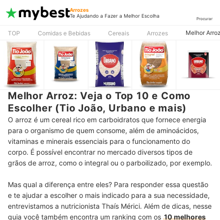
Arrozes
Te Ajudando a Fazer a Melhor Escolha
Procurar
Melhor Arroz
TOP
Comidas e Bebidas
Cereais
Arrozes
Melhor Arroz: Veja o Top 10 e Como
Escolher (Tio João, Urbano e mais)
O arroz é um cereal rico em carboidratos que fornece energia
para o organismo de quem consome, além de aminoácidos,
vitaminas e minerais essenciais para o funcionamento do
corpo. É possível encontrar no mercado diversos tipos de
grãos de arroz, como o integral ou o parboilizado, por exemplo.
Mas qual a diferença entre eles? Para responder essa questão
e te ajudar a escolher o mais indicado para a sua necessidade,
entrevistamos a nutricionista Thaís Mérici. Além de dicas, nesse
guia você também encontra um ranking com os
10 melhores