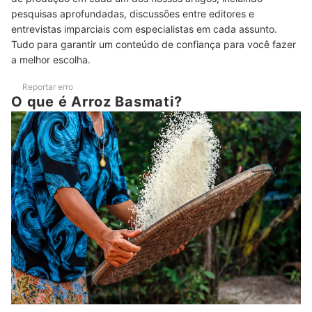
pesquisas aprofundadas, discussões entre editores e
Conheça Também Outros Arrozes Saborosos
entrevistas imparciais com especialistas em cada assunto.
Conclusão
Tudo para garantir um conteúdo de confiança para você fazer
a melhor escolha.
Reportar erro
O que é Arroz Basmati?