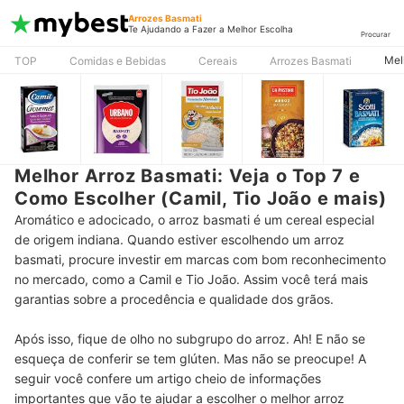
Arrozes Basmati
Te Ajudando a Fazer a Melhor Escolha
Procurar
Mel
TOP
Comidas e Bebidas
Cereais
Arrozes Basmati
Melhor Arroz Basmati: Veja o Top 7 e
Como Escolher (Camil, Tio João e mais)
Aromático e adocicado, o arroz basmati é um cereal especial
de origem indiana. Quando estiver escolhendo um arroz
basmati, procure investir em marcas com bom reconhecimento
no mercado, como a Camil e Tio João. Assim você terá mais
garantias sobre a procedência e qualidade dos grãos.
Após isso, fique de olho no subgrupo do arroz. Ah! E não se
esqueça de conferir se tem glúten. Mas não se preocupe! A
seguir você confere um artigo cheio de informações
importantes que vão te ajudar a escolher o melhor arroz