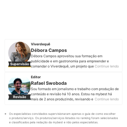
Viverdequê
Débora Campos
Débora Campos aproveitou sua formação em
publicidade e em gastronomia para empreender e
Supervisão
comandar o Viverdequê, um projeto que tem o intuito
Continue lendo
de facilitar a vida de quem quer ter uma alimentação
saudável. Além de criar conteúdo no YouTube com
Editor
receitas fáceis, rápidas e saborosas, e ministrar cursos
Rafael Swoboda
relacionados a uma boa alimentação. Também é a
Sou formado em jornalismo e trabalho com produção de
idealizadora do VegExperience, um festival de comida
conteúdo e revisão há 10 anos. Estou na mybest há
Revisão
vegetariana que envolve os melhores restaurantes de
mais de 2 anos produzindo, revisando e atualizando
Continue lendo
Belo Horizonte todos os anos desde 2017. Em suas
artigos de diferentes categorias. Entregar informações
redes sociais oferece aulas e e-books gratuitos sobre
úteis, corretas e em linguagem acessível é o que mais
alimentação saudável. Conheça mais sobre a Débora
Os especialistas convidados supervisionaram apenas o guia de como escolher 
me motiva.
no Instagram, Facebook e Youtube.
o produto/serviço. Os produtos/serviços listados no ranking foram selecionados 
Perfil de Rafael Swoboda
Perfil de Débora Campos
e classificados pela redação da mybest e não pelos especialistas.