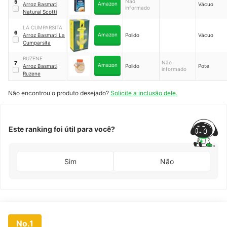
Não
5
Amazon
Arroz Basmati
Vácuo
informado
Natural Scotti
LA CUMPARSITA
6
Amazon
Arroz Basmati La
Polido
Vácuo
Cumparsita
RUZENE
Não
7
Amazon
Arroz Basmati
Polido
Pote
informado
Ruzene
Não encontrou o produto desejado?
Solicite a inclusão dele.
Este ranking foi útil para você?
Sim
Não
No.1