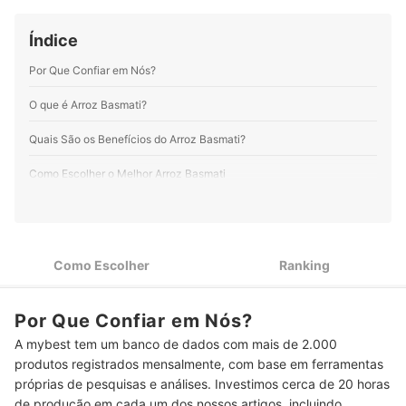
Índice
Por Que Confiar em Nós?
O que é Arroz Basmati?
Quais São os Benefícios do Arroz Basmati?
Como Escolher o Melhor Arroz Basmati
1
Observe o Subgrupo do Arroz Basmati: a Maioria é Polido
Fique de Olho! Boa Parte dos Arrozes Basmatis Não Contém
2
Glúten
Como Escolher
Ranking
Prefira Embalagens Abre e Fecha para Maior Praticidade ao
3
Manusear
Por Que Confiar em Nós?
Para Melhor Custo-Benefício, Invista no Arroz Basmati com
A mybest tem um banco de dados com mais de 2.000
4
Pacote de 1 Kg
produtos registrados mensalmente, com base em ferramentas
próprias de pesquisas e análises. Investimos cerca de 20 horas
Top 7 Melhores Arrozes Basmatis
de produção em cada um dos nossos artigos, incluindo