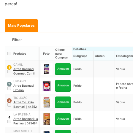
perca!
Mais Populares
Filtrar
Detalhes
Clique
Produtos
Foto
para
Subgrupo
Glúten
Embalagem
Comprar
CAMIL
1
Amazon
Arroz Basmati
Polido
Vácuo
Gourmet Camil
URBANO
Pacote abr
2
Amazon
Arroz Basmati
Polido
e fecha
Urbano
TIO JOÃO
3
Amazon
Arroz Tio João
Polido
Vácuo
Basmati
｜
44352
LA PASTINA
4
Amazon
Arroz Basmati La
Polido
Vácuo
Pastina
｜
025484
RISO SCOTTI