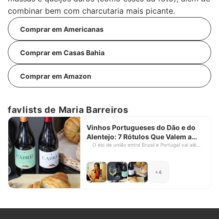
combinar bem com charcutaria mais picante.
Comprar em Americanas
Comprar em Casas Bahia
Comprar em Amazon
favlists de Maria Barreiros
Vinhos Portugueses do Dão e do
Alentejo: 7 Rótulos Que Valem a
Pena
O elo de união entre Brasil e Portugal vai além
da língua e da cultura. Os vinhos portugueses
conseguem unir tradição e modernidade,
trazendo a fruta, os aromas e a rusticidade que
+4
o brasileiro ama! As duas regiões vitivinícolas
que vamos destacar neste artigo (Dão e
Alentejo) traduzem bem o conceito que
mencionei acima. O Dão está ao Norte, com
vinhos de boa acidez, elegância e notas
terrosas e curadas. Já o Alentejo, ao Sul
(região mais quente), produz vinhos com