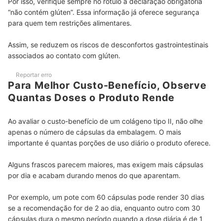
Por isso, verifique sempre no rótulo a declaração obrigatória
“não contém glúten”. Essa informação já oferece segurança
para quem tem restrições alimentares.
Assim, se reduzem os riscos de desconfortos gastrointestinais
associados ao contato com glúten.
Reportar erro
Para Melhor Custo-Benefício, Observe
Quantas Doses o Produto Rende
Ao avaliar o custo-benefício de um colágeno tipo II, não olhe
apenas o número de cápsulas da embalagem. O mais
importante é quantas porções de uso diário o produto oferece.
Alguns frascos parecem maiores, mas exigem mais cápsulas
por dia e acabam durando menos do que aparentam.
Por exemplo, um pote com 60 cápsulas pode render 30 dias
se a recomendação for de 2 ao dia, enquanto outro com 30
cápsulas dura o mesmo período quando a dose diária é de 1