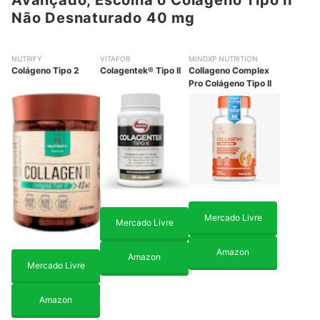
Não Desnaturado 40 mg
NUTRIFY
VITAFOR
MINDXP NUTRITION
Colágeno Tipo 2
Colagentek® Tipo II
Collageno Complex
Pro Colágeno Tipo II
Mercado Livre
Mercado Livre
Amazon
Amazon
Mercado Livre
Amazon