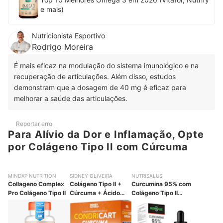
e mais)
Nutricionista Esportivo
Rodrigo Moreira
É mais eficaz na modulação do sistema imunológico e na
recuperação de articulações. Além disso, estudos
demonstram que a dosagem de 40 mg é eficaz para
melhorar a saúde das articulações.
Reportar erro
Para Alívio da Dor e Inflamação, Opte
por Colágeno Tipo II com Cúrcuma
MINDXP NUTRITION
SIDNEY OLIVEIRA
NUTRISALUS
Collageno Complex
Colágeno Tipo II +
Curcumina 95% com
Pro Colágeno Tipo II
Cúrcuma + Ácido
Colágeno Tipo II
Hialurônico +
Gotas NutriSalus
Vitamina D3 + MSM
Condricart Cúrcuma