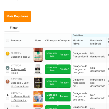
Mais Populares
Filtrar
Detalhes
Produtos
Foto
Clique para Comprar
Matéria-
Estado da
Prima
Molécula
NUTRIFY
Mercado
Colágeno de
Não
1
Amazon
1
Livre
frango tipo II
desnaturado
Colágeno Tipo 2
VITAFOR
Colágeno de
Mercado
Não
2
Amazon
Colagentek®
frango com
Livre
desnaturado
colágeno
Tipo II
tipo II
ESSENTIAL
Colágeno
Hidrolisado e
Mercado
1
3
Amazon
NUTRITION
Collagen 2 Joint
hidrolisado
não
Livre
em
desnaturado
Limão-Siciliano
peptídeos e
colágeno de
SIDNEY
Colágeno de
Mercado
Não
4
frango com
Amazon
OLIVEIRA
Colágeno Tipo II
frango com
Livre
desnaturado
colágeno
colágeno
+ Cúrcuma +
tipo II
tipo II
Ácido Hialurônico
CIMED
Colágeno de
+ Vitamina D3 +
Mercado
Não
5