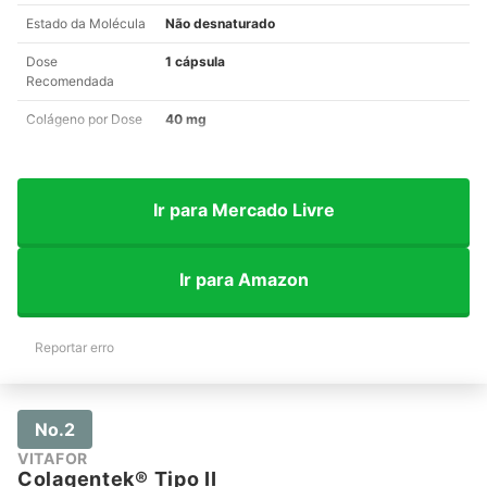
Estado da Molécula
Não desnaturado
Dose
1 cápsula
Recomendada
Colágeno por Dose
40 mg
Ir para Mercado Livre
Ir para Amazon
Reportar erro
No.2
VITAFOR
Colagentek® Tipo II