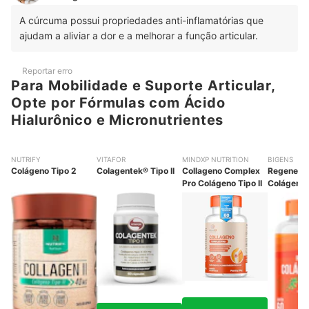
A cúrcuma possui propriedades anti-inflamatórias que
ajudam a aliviar a dor e a melhorar a função articular.
Reportar erro
Para Mobilidade e Suporte Articular,
Opte por Fórmulas com Ácido
Hialurônico e Micronutrientes
NUTRIFY
VITAFOR
MINDXP NUTRITION
BIGENS
Colágeno Tipo 2
Colagentek® Tipo II
Collageno Complex
Regener F
Pro Colágeno Tipo II
Colágeno 
Cálcio