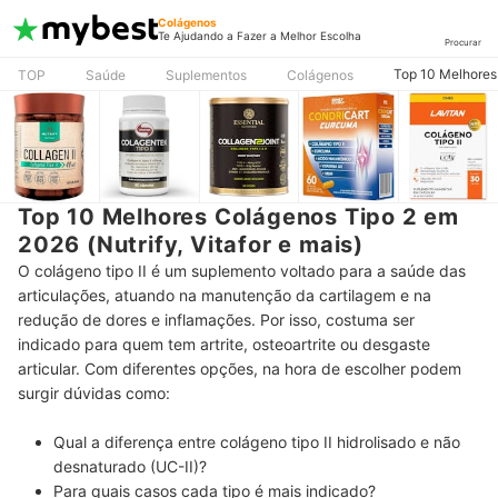
Colágenos
Te Ajudando a Fazer a Melhor Escolha
Procurar
Top 10 Melhores 
TOP
Saúde
Suplementos
Colágenos
Top 10 Melhores Colágenos Tipo 2 em
2026 (Nutrify, Vitafor e mais)
O colágeno tipo II é um suplemento voltado para a saúde das
articulações, atuando na manutenção da cartilagem e na
redução de dores e inflamações. Por isso, costuma ser
indicado para quem tem artrite, osteoartrite ou desgaste
articular. Com diferentes opções, na hora de escolher podem
surgir dúvidas como:
Qual a diferença entre colágeno tipo II hidrolisado e não
desnaturado (UC-II)?
Para quais casos cada tipo é mais indicado?