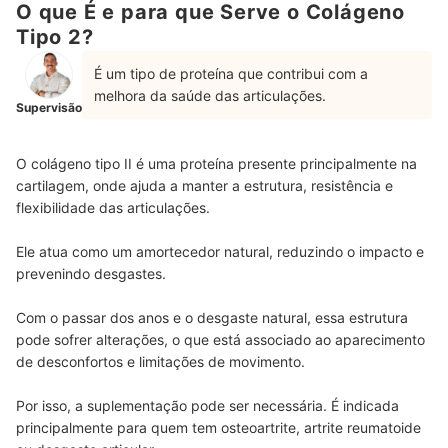
O que É e para que Serve o Colágeno
Top 10 Melhores Colágenos Tipo 2
Tipo 2?
Perguntas Frequentes Sobre Colágeno Tipo 2
É um tipo de proteína que contribui com a
melhora da saúde das articulações.
Qual É a Dosagem Máxima de Colágeno Tipo 2?
Supervisão
Quais São os Efeitos Colaterais do Colágeno Tipo 2?
O colágeno tipo II é uma proteína presente principalmente na
Colágeno Tipo 2 Engorda?
cartilagem, onde ajuda a manter a estrutura, resistência e
flexibilidade das articulações.
Existe Colágeno Tipo 2 Vegano?
Colágeno Tipo 2 Prende o Intestino?
Ele atua como um amortecedor natural, reduzindo o impacto e
prevenindo desgastes.
Colágeno Tipo 2 Faz Mal para os Rins?
Com o passar dos anos e o desgaste natural, essa estrutura
Onde Encontrar Colágeno Tipo 2 nos Alimentos?
pode sofrer alterações, o que está associado ao aparecimento
de desconfortos e limitações de movimento.
Qual o Melhor Horário para Tomar Colágeno Tipo 2?
Para Quem o Colágeno Tipo 2 Não É Recomendado?
Por isso, a suplementação pode ser necessária. É indicada
principalmente para quem tem osteoartrite, artrite reumatoide
Confira Outros Suplementos Importantes para o Organismo