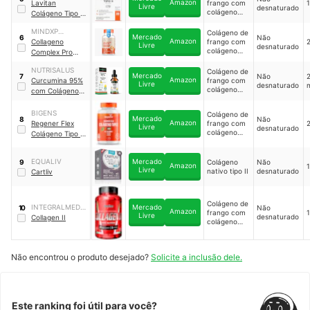
Amazon
Lavitan
frango com
1
MSM Condricart
Livre
desnaturado
colágeno
Colágeno Tipo II
Cúrcuma
｜
tipo II
Não Hidrolisado
825830
MINDXP
Colágeno de
Mercado
Não
6
Amazon
NUTRITION
Collageno
frango com
Livre
desnaturado
colágeno
Complex Pro
tipo II
Colágeno Tipo II
NUTRISALUS
Colágeno de
Mercado
Não
2
7
Amazon
Curcumina 95%
frango com
Livre
desnaturado
m
colágeno
com Colágeno
tipo II
Tipo II Gotas
NutriSalus
BIGENS
Colágeno de
Mercado
Não
8
Amazon
Regener Flex
frango com
Livre
desnaturado
colágeno
Colágeno Tipo 2
tipo II
+ Cálcio
EQUALIV
Mercado
Colágeno
Não
9
Amazon
1
Livre
nativo tipo II
desnaturado
Cartliv
Colágeno de
INTEGRALMEDIC
Mercado
Não
10
Amazon
frango com
1
Livre
desnaturado
A
Collagen II
colágeno
tipo II
Não encontrou o produto desejado?
Solicite a inclusão dele.
Este ranking foi útil para você?