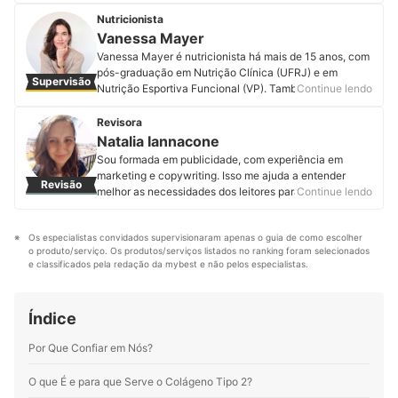
pesquisador de grandes empresas e professor e
coordenador de cursos de pós-graduação. Acompanhe
Nutricionista
Rodrigo no Instagram, YouTube, LinkedIn, Facebook e
Vanessa Mayer
em seu site.
Vanessa Mayer é nutricionista há mais de 15 anos, com
Perfil de Rodrigo Moreira
pós-graduação em Nutrição Clínica (UFRJ) e em
Supervisão
Nutrição Esportiva Funcional (VP). Também possui
Continue lendo
formações na área de Psiquiatria Nutricional e
Modulação Intestinal, suas principais áreas de
Revisora
interesse e estudo na área clínica. Além disso, é
Natalia Iannacone
Terapeuta Ayurveda e Professora de Yoga, e compila
Sou formada em publicidade, com experiência em
todos esses conhecimentos em seu atendimento
marketing e copywriting. Isso me ajuda a entender
Revisão
nutricional, visando a saúde integral. Atende online e
melhor as necessidades dos leitores para produzir os
Continue lendo
presencialmente (Recreio dos Bandeirantes – RJ).
conteúdos, entregando informações de qualidade para
Acompanhe a Vanessa nas redes sociais e em seu site
fazerem a melhor escolha. Trabalho na mybest há
oficial.
Os especialistas convidados supervisionaram apenas o guia de como escolher 
quase 2 anos e nesse período já produzi, revisei e
Perfil de Vanessa Mayer
o produto/serviço. Os produtos/serviços listados no ranking foram selecionados 
atualizei mais de 200 artigos. O mais legal é que posso
e classificados pela redação da mybest e não pelos especialistas.
ampliar meus conhecimentos e ajudar os leitores a
entender sobre diferentes produtos, até os mais
incomuns.
Índice
Perfil de Natalia Iannacone
Por Que Confiar em Nós?
O que É e para que Serve o Colágeno Tipo 2?