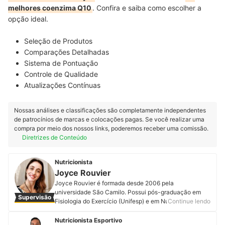
melhores coenzima Q10
. Confira e saiba como escolher a
opção ideal.
Seleção de Produtos
Comparações Detalhadas
Sistema de Pontuação
Controle de Qualidade
Atualizações Contínuas
Nossas análises e classificações são completamente independentes
de patrocínios de marcas e colocações pagas. Se você realizar uma
compra por meio dos nossos links, poderemos receber uma comissão.
Diretrizes de Conteúdo
Nutricionista
Joyce Rouvier
Joyce Rouvier é formada desde 2006 pela
universidade São Camilo. Possui pós-graduação em
Supervisão
Fisiologia do Exercício (Unifesp) e em Nutrição Clínica
Continue lendo
Vuncional (VP). Atuou por 10 anos na Cia Athletica, por
5 anos como consultora científica na farmácia de
Nutricionista Esportivo