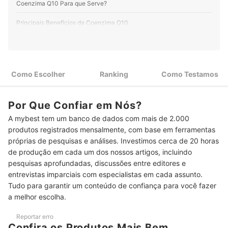
Coenzima Q10 Para que Serve?
Principais Benefícios da Coenzima Q10
Como Escolher a Melhor Coenzima Q10
Escolha o Tipo, a Dose e os Componentes Extras
1
Considerando suas Necessidades
Como Escolher
Ranking
Como Testamos
Prefira Suplementos com TCM, pois Melhoram a Absorção da
2
Coenzima Q10 no Organismo
Por Que Confiar em Nós?
Top 10 Melhores Coenzimas Q10
A mybest tem um banco de dados com mais de 2.000
produtos registrados mensalmente, com base em ferramentas
Como Comparamos e Ranqueamos os Produtos
próprias de pesquisas e análises. Investimos cerca de 20 horas
de produção em cada um dos nossos artigos, incluindo
Perguntas Frequentes sobre Coenzima Q10
pesquisas aprofundadas, discussões entre editores e
Como Tomar a Coenzima Q10 e qual o Melhor Horário?
entrevistas imparciais com especialistas em cada assunto.
Tudo para garantir um conteúdo de confiança para você fazer
Quais os Efeitos Colaterais que Podem Ocorrer com o Consumo de
a melhor escolha.
Coenzima Q10?
Reportar erro
Coenzima Q10 Pode Ter Interação com Outros Medicamentos?
Confira os Produtos Mais Bem