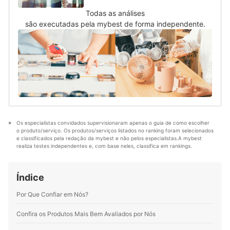
houve mudanças em preço, disponibilidade,
a nota.Resultados
para garantir que as informações estejam
avaliações ou relevância.Ajustes nos
Todas as análises
Ponderados:&nbsp;Equilibramos o peso da
corretas e atualizadas.Sem conteúdo
critérios: Os critérios são atualizados quando
são executadas pela mybest de forma independente.
nota de popularidade e compatibilidade
automatizado: Não publicamos textos
surgem novos produtos ou as preferências
técnica conforme o tipo de produto. Assim,
gerados por inteligência artificial sem
do público mudam.Aprimoramento
destacamos produtos que não são apenas
revisão. Toda recomendação é revisada por
constante: Melhoramos continuamente as
populares, mas também funcionam de
pessoas que conhecem o produto e o
tabelas, os métodos de avaliação e a
verdade.
público.
curadoria de produtos.
Os especialistas convidados supervisionaram apenas o guia de como escolher 
o produto/serviço. Os produtos/serviços listados no ranking foram selecionados 
e classificados pela redação da mybest e não pelos especialistas.A mybest 
realiza testes independentes e, com base neles, classifica em rankings.
Índice
Por Que Confiar em Nós?
Confira os Produtos Mais Bem Avaliados por Nós