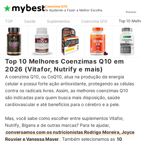
Coenzima Q10
Te Ajudando a Fazer a Melhor Escolha
Procurar
Top 10 Melho
TOP
Saúde
Suplementos
Coenzima Q10
Top 10 Melhores Coenzimas Q10 em
2026 (Vitafor, Nutrify e mais)
A coenzima Q10, ou CoQ10, atua na produção de energia
celular e possui forte ação antioxidante, protegendo as células
contra os radicais livres. Assim, as melhores coenzimas Q10
são indicadas para quem busca mais disposição, saúde
cardiovascular e até benefícios para o cérebro e a pele.
Mas, você sabe como escolher entre suplementos Vitafor,
Nutrify, Bigens e de outras marcas? Para te ajudar,
conversamos com os nutricionistas Rodrigo Moreira, Joyce
Rouvier e Vanessa Mayer
. Também selecionamos as
10