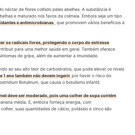
do néctar de flores colhido pelas abelhas. A substância é
belhas e maturado nos favos da colmeia. Embora seja um tipo
idantes e antimicrobianas
, que promovem vários benefícios à
r os radicais livres, protegendo o corpo do estresse
ontribuir para uma melhor saúde em geral. Também oferece
s sintomas de gripe, além de aumentar a imunidade.
ido ao seu alto teor de carboidratos, que pode elevar os níveis
e 1 ano também não devem ingerir
por haver o risco do
stridium Botulinum, que causa o botulismo infantil.
el deve ser moderado, pois uma colher de sopa contém
banana média. E, embora forneça energia, com
olher, suas quantidades de cálcio, potássio e zinco são