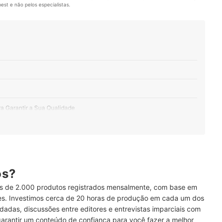
st e não pelos especialistas.
a Garantir a Sua Qualidade
inalidade de Uso
 Orgânico
ós?
 de 2.000 produtos registrados mensalmente, com base em
ses. Investimos cerca de 20 horas de produção em cada um dos
dadas, discussões entre editores e entrevistas imparciais com
garantir um conteúdo de confiança para você fazer a melhor