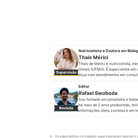
Nutricionista e Doutora em Biolog
Thaís Mérici
Thaís de Mérici é nutricionista, m
Gerais (UFMG). É especialista em o
Supervisão
Atua com atendimentos em consult
“comida de verdade”. Professora u
relacionadas à matriz alimentar e s
Editor
personalizada, e por isso estudar 
Rafael Swoboda
aprendizado e ensinamentos. Acom
Sou formado em jornalismo e trab
Perfil de Thaís Mérici
há mais de 2 anos produzindo, revi
Revisão
informações úteis, corretas e em 
Perfil de Rafael Swoboda
Os especialistas convidados supervisionaram apenas o g