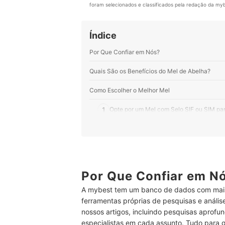
foram selecionados e classificados pela redação da mybe
Índice
Por Que Confiar em Nós?
Quais São os Benefícios do Mel de Abelha?
Como Escolher o Melhor Mel
1
Opte por um Mel com Selo SIF ou SIM par
2
Escolha o Tipo de Mel Ideal para a Sua F
3
Para Consumo Diário, Considere um Mel
Top 10 Melhores Méis
Por Que Confiar em N
A mybest tem um banco de dados com mais
Perguntas Frequentes sobre Mel
ferramentas próprias de pesquisas e análi
Mel Faz Mal?
nossos artigos, incluindo pesquisas aprofun
especialistas em cada assunto. Tudo para 