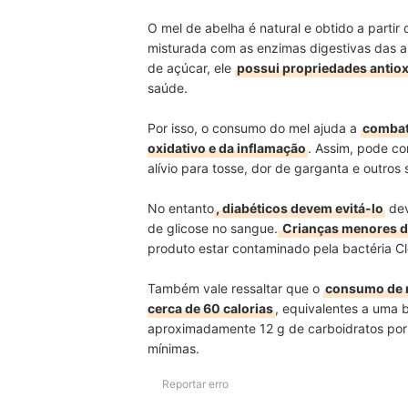
O mel de abelha é natural e obtido a partir 
misturada com as enzimas digestivas das a
de açúcar, ele
possui propriedades antiox
saúde.
Por isso, o consumo do mel ajuda a
combate
oxidativo e da inflamação
. Assim, pode c
alívio para tosse, dor de garganta e outro
No entanto
, diabéticos devem evitá-lo
dev
de glicose no sangue.
Crianças menores d
produto estar contaminado pela bactéria Clo
Também vale ressaltar que o
consumo de m
cerca de 60 calorias
, equivalentes a uma 
aproximadamente 12 g de carboidratos por c
mínimas.
Reportar erro