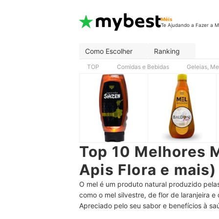
Méis
Te Ajudando a Fazer a M
Como Escolher
Ranking
TOP
Comidas e Bebidas
Geleias, Me
Top 10 Melhores M
Apis Flora e mais)
O mel é um produto natural produzido pelas 
como o mel silvestre, de flor de laranjeira
Apreciado pelo seu sabor e benefícios à s