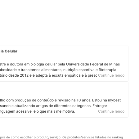
ia Celular
estre e doutora em biologia celular pela Universidade Federal de Minas
besidade e transtornos alimentares, nutrição esportiva e fitoterapia.
ório desde 2012 e é adepta à escuta empática e à prescrição de
Continue lendo
niversitária e mentora acadêmica, sempre lecionou disciplinas
eus constituintes. Ela é grande entusiasta da nutrição possível e
profundamente todos os alimentos faz parte de sua rotina diária de
panhe Thaís no Instagram e no LinkedIn.
alho com produção de conteúdo e revisão há 10 anos. Estou na mybest
sando e atualizando artigos de diferentes categorias. Entregar
linguagem acessível é o que mais me motiva.
Continue lendo
uia de como escolher o produto/serviço. Os produtos/serviços listados no ranking 