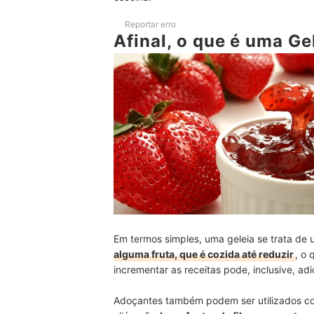
8
Embalagens com Menos de 250 g São Ide
Reportar erro
Afinal, o que é uma Ge
Top 10 Melhores Geleias de Morango
Perguntas Frequentes sobre Geleia de Morango
Onde Usar a Geleia de Morango?
Qual é o Prazo de Validade da Geleia de Moran
Quais as Melhores Marcas de Geleias de Moran
Veja Nossas Indicações de Produtos para Acomp
Em termos simples, uma geleia se trata de
alguma fruta, que é cozida até reduzir
, o 
incrementar as receitas pode, inclusive, adi
Adoçantes também podem ser utilizados co