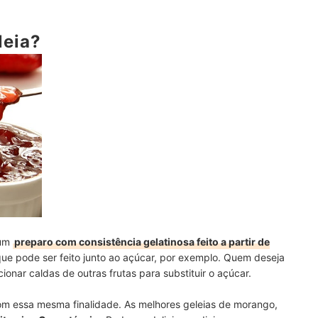
ais para Experimentar Novos Produtos
leia?
go?
go?
anhar a Sua Geleia
 um
preparo com consistência gelatinosa feito a partir de
que pode ser feito junto ao açúcar, por exemplo. Quem deseja
cionar caldas de outras frutas para substituir o açúcar.
m essa mesma finalidade. As melhores geleias de morango,