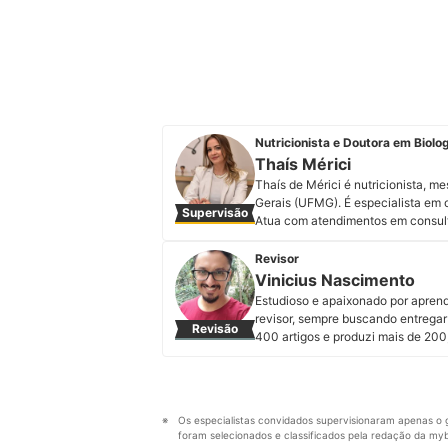
Nutricionista e Doutora em Biolog
Thaís Mérici
Thaís de Mérici é nutricionista, m
Gerais (UFMG). É especialista em o
Supervisão
Atua com atendimentos em consult
“comida de verdade”. Professora u
relacionadas à matriz alimentar e s
Revisor
personalizada, e por isso estudar 
Vinicius Nascimento
aprendizado e ensinamentos. Acom
Estudioso e apaixonado por aprend
Perfil de Thaís Mérici
revisor, sempre buscando entregar 
Revisão
400 artigos e produzi mais de 200
conteúdo fui me apaixonando por a
paternidade e os cuidados com cri
aprofundar meus conhecimentos e
Perfil de Vinicius Nascimento
Os especialistas convidados supervisionaram apenas o g
foram selecionados e classificados pela redação da mybe