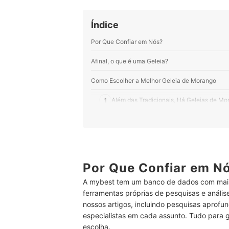
Índice
Por Que Confiar em Nós?
Afinal, o que é uma Geleia?
Como Escolher a Melhor Geleia de Morango
1
Além das Tradicionais, Há Geleias de M
2
Tem Alguma Restrição Alimentar? Opte po
3
Há Geleias de Morango com Pedaços Maio
4
Observe a Lista de Ingredientes, as Me
Por Que Confiar em N
A mybest tem um banco de dados com mais
5
Quer um Opção Mais Natural? Opte por 
ferramentas próprias de pesquisas e análi
nossos artigos, incluindo pesquisas aprofun
6
Escolha a Geleia de Morango Orgânica S
especialistas em cada assunto. Tudo para 
7
Tem Alergia a Oleaginosas? Então, Fique
escolha.