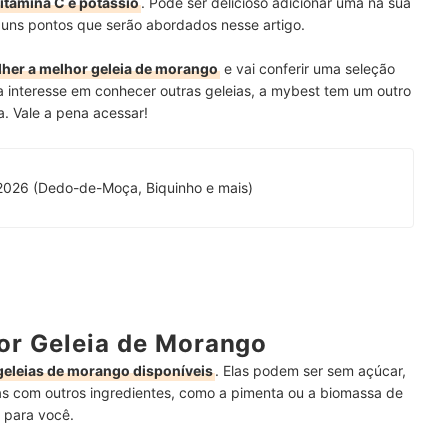
vitamina C e potássio
. Pode ser delicioso adicionar uma na sua
guns pontos que serão abordados nesse artigo.
lher a melhor geleia de morango
e vai conferir uma seleção
 interesse em conhecer outras geleias, a mybest tem um outro
a. Vale a pena acessar!
2026 (Dedo-de-Moça, Biquinho e mais)
or Geleia de Morango
geleias de morango disponíveis
. Elas podem ser sem açúcar,
as com outros ingredientes, como a pimenta ou a biomassa de
l para você.