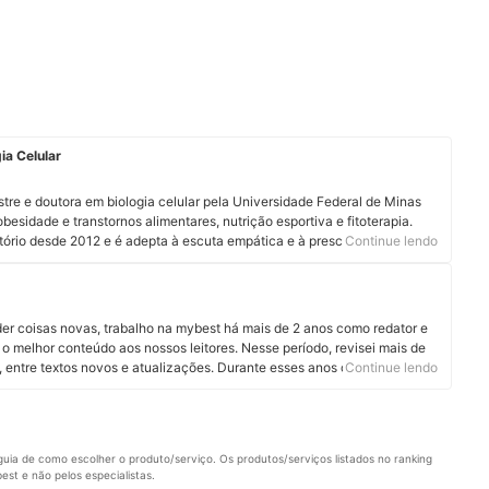
ia Celular
estre e doutora em biologia celular pela Universidade Federal de Minas
besidade e transtornos alimentares, nutrição esportiva e fitoterapia.
ório desde 2012 e é adepta à escuta empática e à prescrição de
Continue lendo
niversitária e mentora acadêmica, sempre lecionou disciplinas
eus constituintes. Ela é grande entusiasta da nutrição possível e
profundamente todos os alimentos faz parte de sua rotina diária de
panhe Thaís no Instagram e no LinkedIn.
er coisas novas, trabalho na mybest há mais de 2 anos como redator e
o melhor conteúdo aos nossos leitores. Nesse período, revisei mais de
, entre textos novos e atualizações. Durante esses anos criando
Continue lendo
lguns segmentos, como informática, nutrição e tudo que envolve a
anças. O mais legal é que aqui na mybest tive a oportunidade de
m diversas áreas.
uia de como escolher o produto/serviço. Os produtos/serviços listados no ranking 
st e não pelos especialistas.