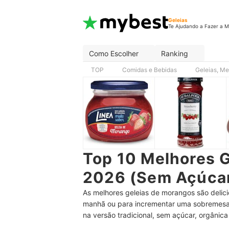
Geleias
Te Ajudando a Fazer a M
Como Escolher
Ranking
TOP
Comidas e Bebidas
Geleias, Me
Top 10 Melhores 
2026 (Sem Açúcar,
As melhores geleias de morangos são delici
manhã ou para incrementar uma sobremesa, 
na versão tradicional, sem açúcar, orgânica