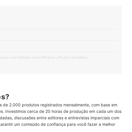
orango com Sabores como Pimenta e Frutas Vermelhas
r Geleias de Morango Diet, Light ou Zero Açúçar
res, Mas a Textura é Naturalmente Mais Fluida
lhores Geleias Têm 50% de Morango ou Mais
ós?
 de 2.000 produtos registrados mensalmente, com base em
uma Geleia Sem Corantes ou Conservantes
ses. Investimos cerca de 20 horas de produção em cada um dos
dadas, discussões entre editores e entrevistas imparciais com
e Deseja Considerar uma Versão Mais Saudável
garantir um conteúdo de confiança para você fazer a melhor
 Atento aos Alergênicos