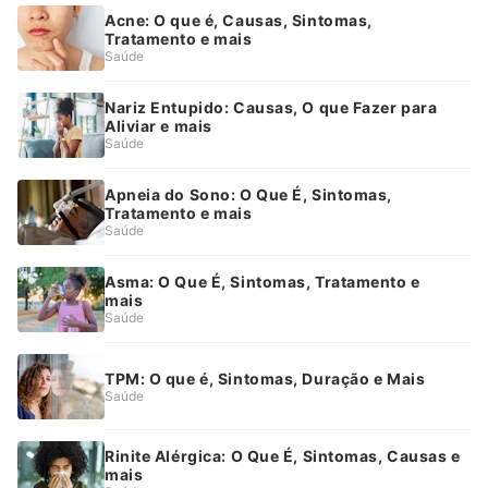
Acne: O que é, Causas, Sintomas,
Tratamento e mais
Saúde
Nariz Entupido: Causas, O que Fazer para
Aliviar e mais
Saúde
Apneia do Sono: O Que É, Sintomas,
Tratamento e mais
Saúde
Asma: O Que É, Sintomas, Tratamento e
mais
Saúde
TPM: O que é, Sintomas, Duração e Mais
Saúde
Rinite Alérgica: O Que É, Sintomas, Causas e
mais