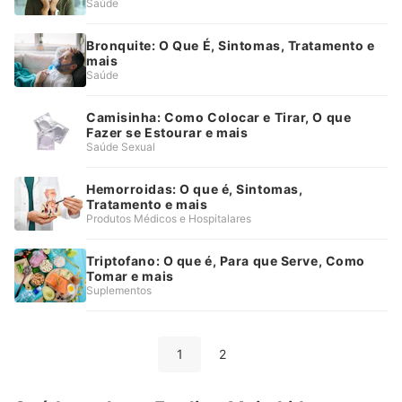
Saúde
Bronquite: O Que É, Sintomas, Tratamento e
mais
Saúde
Camisinha: Como Colocar e Tirar, O que
Fazer se Estourar e mais
Saúde Sexual
Hemorroidas: O que é, Sintomas,
Tratamento e mais
Produtos Médicos e Hospitalares
Triptofano: O que é, Para que Serve, Como
Tomar e mais
Suplementos
1
2