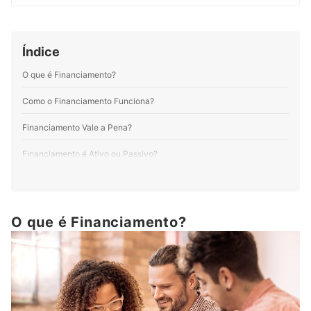
temáticas, sempre visando assegurar ao leitor um artigo
de qualidade. Sou formado em licenciatura em teatro.
Minha paixão por roteiro e dramaturgia proporciona
uma união entre estas distintas áreas, resultando em
Índice
textos cada vez mais fluidos e cativantes.
Perfil de Taylon Padilha Nizer
O que é Financiamento?
Como o Financiamento Funciona?
Financiamento Vale a Pena?
Financiamento é Ativo ou Passivo?
Quais São os Tipos de Financiamento?
Financiamento Imobiliário
O que é Financiamento?
Financiamento de Veículo
Financiamento Estudantil
FINAME