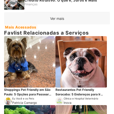
Crédito Rotativo: O que é, Juros e Mais
Finanças
Ver mais
Mais Acessados
Favlist Relacionadas a Serviços
Shoppings Pet Friendly em São
Restaurantes Pet Friendly
Paulo: 5 Opções para Passear
Sorocaba: 5 Endereços para Ir
com os Pets
Eu Você e os Pets
com seu Cão
Clínica e Hospital Veterinário
Patricia Camargo
Inova