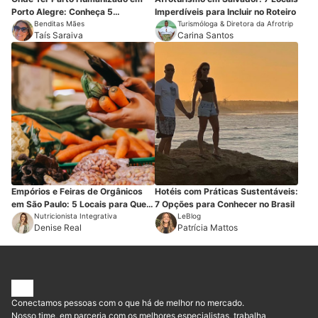
Porto Alegre: Conheça 5
Imperdíveis para Incluir no Roteiro
Maternidades
Benditas Mães
Turismóloga & Diretora da Afrotrip
Taís Saraiva
Carina Santos
Empórios e Feiras de Orgânicos
Hotéis com Práticas Sustentáveis:
em São Paulo: 5 Locais para Quem
7 Opções para Conhecer no Brasil
Mora ou Visita a Capital
Nutricionista Integrativa
LeBlog
Denise Real
Patrícia Mattos
Conectamos pessoas com o que há de melhor no mercado.
Nosso time, em parceria com os melhores especialistas, trabalha