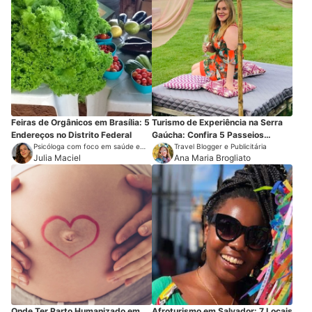
Feiras de Orgânicos em Brasília: 5
Turismo de Experiência na Serra
Endereços no Distrito Federal
Gaúcha: Confira 5 Passeios
Psicóloga com foco em saúde e
Imperdíveis
Travel Blogger e Publicitária
meio ambiente
Julia Maciel
Ana Maria Brogliato
Onde Ter Parto Humanizado em
Afroturismo em Salvador: 7 Locais