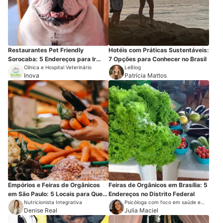
Restaurantes Pet Friendly
Hotéis com Práticas Sustentáveis:
Sorocaba: 5 Endereços para Ir
7 Opções para Conhecer no Brasil
com seu Cão
Clínica e Hospital Veterinário
LeBlog
Inova
Patrícia Mattos
Empórios e Feiras de Orgânicos
Feiras de Orgânicos em Brasília: 5
em São Paulo: 5 Locais para Quem
Endereços no Distrito Federal
Mora ou Visita a Capital
Nutricionista Integrativa
Psicóloga com foco em saúde e
Denise Real
meio ambiente
Julia Maciel