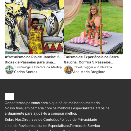
Afroturismo no Rio de Janeiro: 6
Turismo de Experiência na Serra
Dicas de Passeios para uma
Gaúcha: Confira 5 Passeios
Imersão Afrocentrada
Turismóloga & Diretora da Afrotrip
Imperdíveis
Travel Blogger e Publicitária
Carina Santos
Ana Maria Brogliato
Conectamos pessoas com o que há de melhor no mercado.
Nosso time, em parceria com os melhores especialistas, trabalha
arduamente para ajudá-lo a comprar melhor.
Sobre Nós
Diretrizes de Conteúdo
Política de Privacidade
Lista de Revisores
Lista de Especialistas
Termos de Serviço