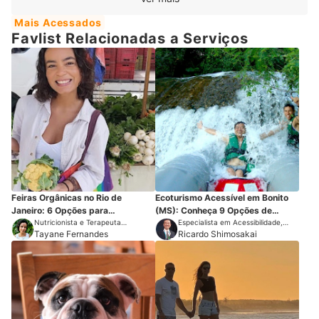
Mais Acessados
Favlist Relacionadas a Serviços
Feiras Orgânicas no Rio de
Ecoturismo Acessível em Bonito
Janeiro: 6 Opções para
(MS): Conheça 9 Opções de
Frequentar na Cidade
Nutricionista e Terapeuta
Passeios
Especialista em Acessibilidade,
Ayurveda
Tayane Fernandes
Inclusão e Turismo
Ricardo Shimosakai