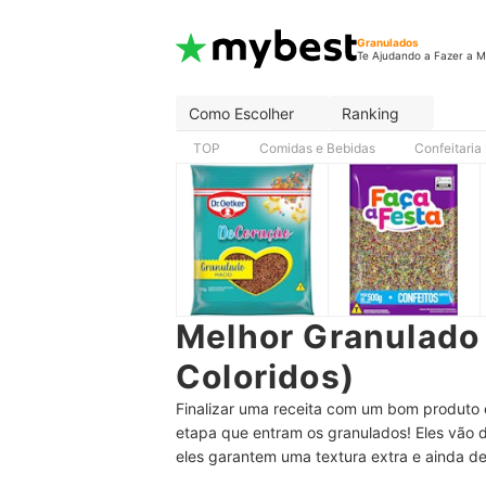
Granulados
Te Ajudando a Fazer a M
Como Escolher
Ranking
TOP
Comidas e Bebidas
Confeitaria
Melhor Granulado
Coloridos)
Finalizar uma receita com um bom produto 
etapa que entram os granulados! Eles vão da
eles garantem uma textura extra e ainda d