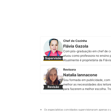
Chef de Cozinha
Flávia Gazola
Com pós-graduação em chef de cozi
atuou como professora no ensino 
Supervisão
Atualmente é proprietária da Flávi
conseguir mexer com o sentimento
afetivas e ampliando as percepçõe
Revisora
explorar mais um pouquinho. Conhe
Natalia Iannacone
Perfil de Flávia Gazola
Sou formada em publicidade, com e
melhor as necessidades dos leitor
Revisão
para fazerem a melhor escolha. Tra
atualizei mais de 200 artigos. O m
entender sobre diferentes produto
Perfil de Natalia Iannacone
Os especialistas convidados supervisionaram apenas o g