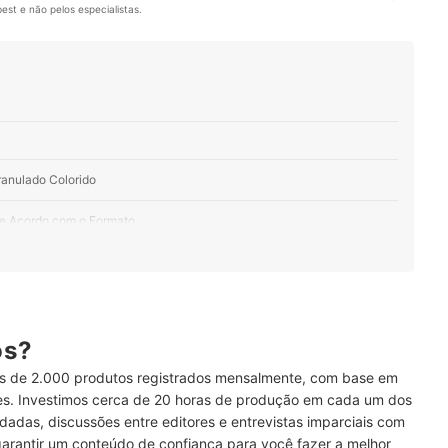
st e não pelos especialistas.
ranulado Colorido
de Acordo com o Formato
ha o Tipo do Chocolate Granulado
se se Tiver Alguma Restrição
ós?
zer Muitos Doces
 de 2.000 produtos registrados mensalmente, com base em
ses. Investimos cerca de 20 horas de produção em cada um dos
dadas, discussões entre editores e entrevistas imparciais com
gadeiro
garantir um conteúdo de confiança para você fazer a melhor