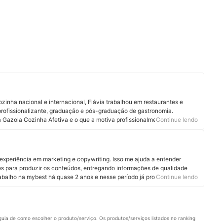
nha nacional e internacional, Flávia trabalhou em restaurantes e
profissionalizante, graduação e pós-graduação de gastronomia.
a Gazola Cozinha Afetiva e o que a motiva profissionalmente é
Continue lendo
 e sensações das pessoas através do alimento, criando novas memórias
s nesse imenso universo que é a gastronomia, onde sempre é possível
ça mais sobre a chef de cozinha no Instagram e em seu site.
xperiência em marketing e copywriting. Isso me ajuda a entender
es para produzir os conteúdos, entregando informações de qualidade
balho na mybest há quase 2 anos e nesse período já produzi, revisei e
Continue lendo
ais legal é que posso ampliar meus conhecimentos e ajudar os leitores a
s, até os mais incomuns.
uia de como escolher o produto/serviço. Os produtos/serviços listados no ranking 