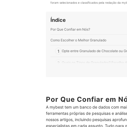
foram selecionados e classificados pela redação da mybe
Índice
Por Que Confiar em Nós?
Como Escolher o Melhor Granulado
1
Opte entre Granulado de Chocolate ou G
2
Quais os Tipos de Granulados? Escolha 
3
Branco, ao Leite ou Meio Amargo? Escol
4
Prefira Opções Livres de Açúcar e Lacto
5
Por Que Confiar em N
Prefira Pacotes com 1 kg se Precisar Fa
A mybest tem um banco de dados com mais
Top 10 Melhores Granulados
ferramentas próprias de pesquisas e análi
nossos artigos, incluindo pesquisas aprofun
Veja Nossas Indicações para Fazer um Ótimo Bri
especialistas em cada assunto. Tudo para 