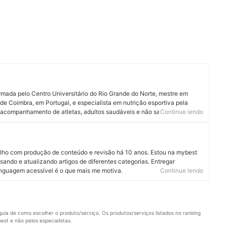
formada pelo Centro Universitário do Rio Grande do Norte, mestre em
 de Coimbra, em Portugal, e especialista em nutrição esportiva pela
z acompanhamento de atletas, adultos saudáveis e não saudáveis,
Continue lendo
fissional tem experiência em nutrição esportiva, clínica, para diabetes e
mente em Natal e também online. É membro da Comunidade Brasileira
ais sobre a nutricionista no Instagram, Facebook e Doctoralia.
alho com produção de conteúdo e revisão há 10 anos. Estou na mybest
sando e atualizando artigos de diferentes categorias. Entregar
linguagem acessível é o que mais me motiva.
Continue lendo
uia de como escolher o produto/serviço. Os produtos/serviços listados no ranking 
st e não pelos especialistas.