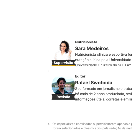
Nutricionista
Sara Medeiros
Nutricionista clínica e esportiva 
nutrição clínica pela Universidade
Supervisão
Universidade Cruzeiro do Sul. Fa
crianças, gestantes e idosos. A pro
emagrecimento. Atende presencial
Editor
de Diabetes desde 2021. Conheça m
Rafael Swoboda
Perfil de Sara Medeiros
Sou formado em jornalismo e trab
há mais de 2 anos produzindo, revi
Revisão
informações úteis, corretas e em 
Perfil de Rafael Swoboda
Os especialistas convidados supervisionaram apenas o g
foram selecionados e classificados pela redação da mybe