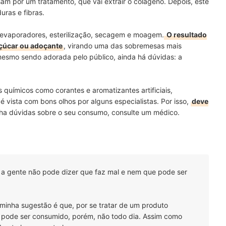
am por um tratamento, que vai extrair o colágeno. Depois, este
ras e fibras.
 evaporadores, esterilização, secagem e moagem.
O resultado
açúcar ou adoçante
, virando uma das sobremesas mais
 mesmo sendo adorada pelo público, ainda há dúvidas: a
s químicos como corantes e aromatizantes artificiais,
 vista com bons olhos por alguns especialistas. Por isso,
deve
nha dúvidas sobre o seu consumo, consulte um médico.
 a gente não pode dizer que faz mal e nem que pode ser
inha sugestão é que, por se tratar de um produto
ais, pode ser consumido, porém, não todo dia. Assim como