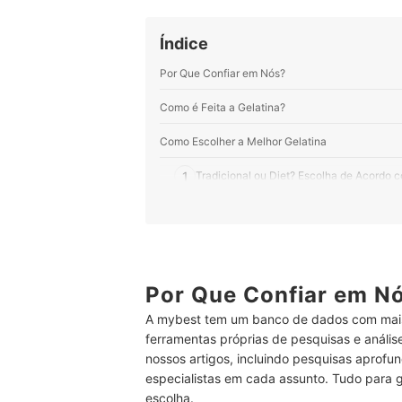
Índice
Por Que Confiar em Nós?
Como é Feita a Gelatina?
Como Escolher a Melhor Gelatina
1
Tradicional ou Diet? Escolha de Acordo 
2
Gelatinas de Abacaxi, Morango e Uva Sã
3
Para uma Dieta Controlada, Confira as C
4
Prefira Gelatinas Enriquecidas com Vitam
Por Que Confiar em N
A mybest tem um banco de dados com mais
5
Se Você é Alérgico, Fique de Olho nos 
ferramentas próprias de pesquisas e análi
nossos artigos, incluindo pesquisas aprofun
6
Confira o Peso da Embalagem para Prepa
especialistas em cada assunto. Tudo para 
Top 5 Melhores Gelatinas Tradicionais
escolha.