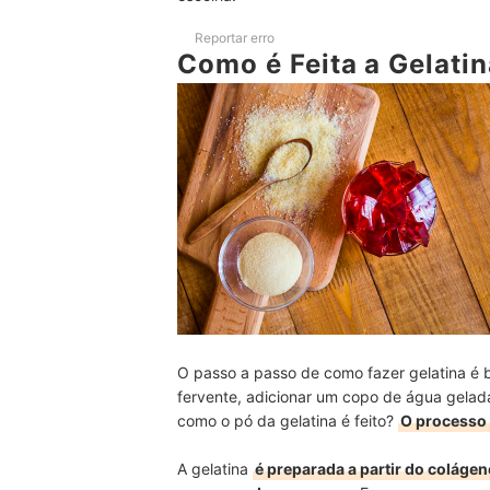
Perguntas Frequentes sobre Gelatina
Reportar erro
Como é Feita a Gelati
Gelatina é Boa para Diarreia?
Gelatina é Boa para Pele?
Gelatina é Boa para Dieta de Emagrecimento?
Confira as Seleções de Ingredientes para a Rece
Conclusão
O passo a passo de como fazer gelatina é 
fervente, adicionar um copo de água gelada 
como o pó da gelatina é feito?
O processo 
A gelatina
é preparada a partir do colágen