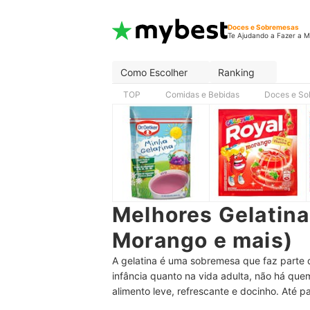
Doces e Sobremesas
Te Ajudando a Fazer a M
Como Escolher
Ranking
TOP
Comidas e Bebidas
Doces e So
Melhores Gelatin
Morango e mais)
A gelatina é uma sobremesa que faz parte 
infância quanto na vida adulta, não há que
alimento leve, refrescante e docinho. Até p