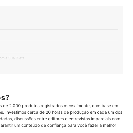
com a Sua Dieta
o Clássicas, Framboesa e Manga São Diferenciadas
alorias de Cada Versão
inas e Minerais para Maiores Benefícios
ós?
 de 2.000 produtos registrados mensalmente, com base em
Componentes
ses. Investimos cerca de 20 horas de produção em cada um dos
dadas, discussões entre editores e entrevistas imparciais com
rar Receitas Maiores
garantir um conteúdo de confiança para você fazer a melhor