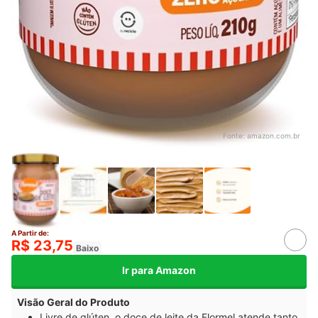
Fonte:
amazon.com.br
A Partir de:
R$ 23,75
Baixo
Ir para Amazon
Visão Geral do Produto
Livre de glúten, o doce de leite da Flormel atende tanto