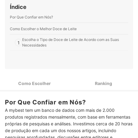
entregar informação de qualidade em linguagem clara,
Índice
objetiva e gostosa de ler.
Perfil de Bruna Oliveira
Por Que Confiar em Nós?
Como Escolher o Melhor Doce de Leite
Escolha o Tipo de Doce de Leite de Acordo com as Suas
1
Necessidades
Priorize Composições com Poucos Ingredientes, Tendo Leite
2
Como o Primeiro da Lista
Para Evitar Ganhar Peso, Prefira Opções Zero Açúcar com
3
Até 15 kcal e 2 g de Carboidrato por Porção
Como Escolher
Ranking
Top 10 Melhores Doces de Leite
Por Que Confiar em Nós?
Perguntas Frequentes Sobre Doces de Leite
A mybest tem um banco de dados com mais de 2.000
Doce de Leite Engorda?
produtos registrados mensalmente, com base em ferramentas
próprias de pesquisas e análises. Investimos cerca de 20 horas
Quais as Vantagens de Comer Doce de Leite Pré-Treino?
de produção em cada um dos nossos artigos, incluindo
Pode Comer Doce de Leite no Café da Manhã?
pesquisas aprofundadas, discussões entre editores e