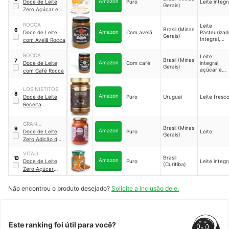
Amazon
LOURENÇO
Doce de Leite
Puro
Leite integr
Gerais)
Zero Açúcar e
Zero Lactose
｜
10594
ROCCA
Leite
Brasil (Minas
6
Amazon
Doce de Leite
Com avelã
Pasteurizad
Gerais)
Integral,
com Avelã Rocca
açúcar,
creme de
ROCCA
Leite
avelã
Brasil (Minas
7
Amazon
Doce de Leite
Com café
integral,
Gerais)
açúcar e
com Café Rocca
café
LOS NIETITOS
8
Amazon
Doce de Leite
Puro
Uruguai
Leite fresc
Receita
Tradicional Los
Nietitos
GRAN
Brasil (Minas
9
Amazon
BOYADJIAN
Doce de Leite
Puro
Leite
Gerais)
Zero Adição de
Açúcar Gran
VITAO
Boyadjian
Brasil
10
Amazon
Doce de Leite
Puro
Leite integr
(Curitiba)
Zero Açúcar
Vitao
Não encontrou o produto desejado?
Solicite a inclusão dele.
Este ranking foi útil para você?