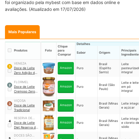
foi organizado pela mybest com base em dados online e
avaliações. (Atualizado em 17/07/2026)
Mais Populares
Detalhes
Clique
Produtos
Foto
para
Principais
Sabor
Origem
Comprar
Ingrediente
VENEZA
Brasil
Leite
1
Amazon
Doce de Leite
Puro
(Espírito
pasteurizad
Santo)
integral
Zero Adição de
Açúcares
FLORMEL
Leite e leite
Brasil (São
2
Amazon
Doce de Leite
Puro
em pó
Paulo)
integral
Cremoso Zero
Açúcar Flormel
VIÇOSA
Brasil (Minas
Leite integr
3
Amazon
Doce de Leite
Puro
Gerais)
e açúcar
Tradicional
RESERVA DE
Leite integr
Brasil (Minas
4
Amazon
MINAS
Doce de Leite
Puro
e cloreto d
Gerais)
sódio
Diet Reserva de
Minas
DOCES SÃO
Brasil (Minas
5