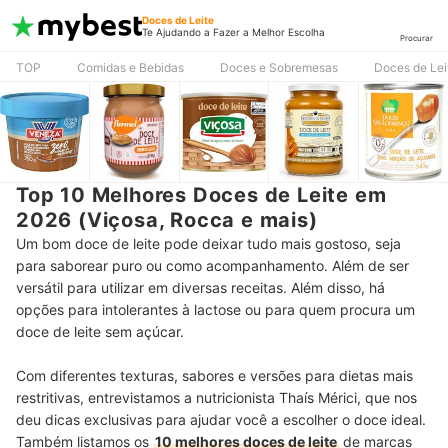
Doces de Leite
Te Ajudando a Fazer a Melhor Escolha
Procurar
TOP
Comidas e Bebidas
Doces e Sobremesas
Doces de Lei
Top 10 Melhores Doces de Leite em
2026 (Viçosa, Rocca e mais)
Um bom doce de leite pode deixar tudo mais gostoso, seja
para saborear puro ou como acompanhamento. Além de ser
versátil para utilizar em diversas receitas. Além disso, há
opções para intolerantes à lactose ou para quem procura um
doce de leite sem açúcar.
Com diferentes texturas, sabores e versões para dietas mais
restritivas, entrevistamos a nutricionista Thaís Mérici, que nos
deu dicas exclusivas para ajudar você a escolher o doce ideal.
Também listamos os
10 melhores doces de leite
de marcas