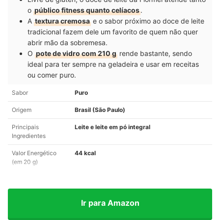
o
público fitness quanto celíacos
.
A
textura cremosa
e o sabor próximo ao doce de leite
tradicional fazem dele um favorito de quem não quer
abrir mão da sobremesa.
O
pote de vidro com 210 g
rende bastante, sendo
ideal para ter sempre na geladeira e usar em receitas
ou comer puro.
Sabor
Puro
Origem
Brasil (São Paulo)
Principais
Leite e leite em pó integral
Ingredientes
Valor Energético
44 kcal
(em 20 g)
Ir para Amazon