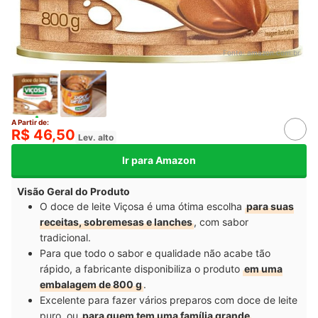
Fonte:
amazon.com.br
A Partir de:
R$ 46,50
Lev. alto
Ir para Amazon
Visão Geral do Produto
O doce de leite Viçosa é uma ótima escolha
para suas
receitas, sobremesas e lanches
, com sabor
tradicional.
Para que todo o sabor e qualidade não acabe tão
rápido, a fabricante disponibiliza o produto
em uma
embalagem de 800 g
.
Excelente para fazer vários preparos com doce de leite
puro, ou
para quem tem uma família grande
.