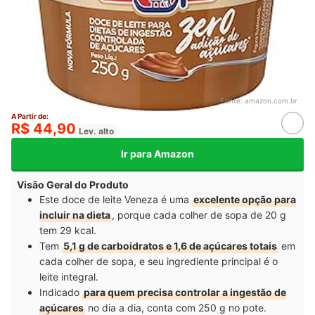
Fonte:
amazon.com.br
A Partir de:
R$ 44,90
Lev. alto
Ir para Amazon
Visão Geral do Produto
Este doce de leite Veneza é uma
excelente opção para
incluir na dieta
, porque cada colher de sopa de 20 g
tem 29 kcal.
Tem
5,1 g de carboidratos e 1,6 de açúcares totais
em
cada colher de sopa, e seu ingrediente principal é o
leite integral.
Indicado
para quem precisa controlar a ingestão de
açúcares
no dia a dia, conta com 250 g no pote.