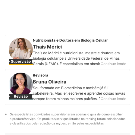
Nutricionista e Doutora em Biologia Celular
Thaís Mérici
Thaís de Mérici é nutricionista, mestre e doutora em
biologia celular pela Universidade Federal de Minas
Supervisão
Gerais (UFMG). É especialista em obesidade e
Continue lendo
transtornos alimentares, nutrição esportiva e
fitoterapia. Atua com atendimentos em consultório
Revisora
desde 2012 e é adepta à escuta empática e à
Bruna Oliveira
prescrição de “comida de verdade”. Professora
Sou formada em Biomedicina e também já fui
universitária e mentora acadêmica, sempre lecionou
cabeleireira. Mas ler, escrever e aprender coisas novas
Revisão
disciplinas relacionadas à matriz alimentar e seus
sempre foram minhas maiores paixões. Desde que
Continue lendo
constituintes. Ela é grande entusiasta da nutrição
assumi minha real vocação, encontrei na mybest o
possível e personalizada, e por isso estudar
espaço perfeito para expressar minha
profundamente todos os alimentos faz parte de sua
Os especialistas convidados supervisionaram apenas o guia de como escolher 
multipotencialidade. Por aqui produzo e atualizo
rotina diária de aprendizado e ensinamentos.
o produto/serviço. Os produtos/serviços listados no ranking foram selecionados 
conteúdos sobre os mais variados temas. Meus
Acompanhe Thaís no Instagram e no LinkedIn.
e classificados pela redação da mybest e não pelos especialistas.
preferidos são produtos pet, cosméticos, eletroportáteis
Perfil de Thaís Mérici
e suplementos alimentares. Minha motivação é