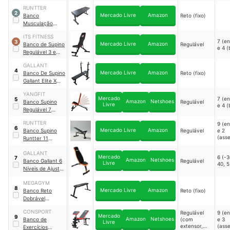
flexor e
Cadeira Flexora
crucifixo)
RUNTTER
Ajustável WCT
2
Mercado Livre
Amazon
Banco
Reto (fixo)
Fitness
｜
Musculação
10020002
Supino Reto 90
ITS FITNESS
cm Runtter
7 (e
3
Mercado Livre
Amazon
Banco de Supino
Regulável
e 4 
Regulável 3 em 1
ITS Fitness
GALLANT
4
Mercado Livre
Amazon
Banco De Supino
Reto (fixo)
Gallant Elite X
｜
GBS1H01A-PT
YANGFIT
Mercado
7 (e
5
Amazon
Netshoes
Banco Supino
Regulável
Livre
e 4 
Regulável 7
Posições ProFit 7
RUNTTER
9 (e
Yangfit
｜
6
Mercado Livre
Amazon
Banco Supino
Regulável
e 2
BANCOSUPINO2
(ass
Runtter 11
Posições
GALLANT
Mercado
6 (-3
7
Amazon
Netshoes
Banco Gallant 6
Regulável
Livre
40, 5
Níveis de Ajuste
｜
GBS1H06A-PT
MEGAGYM
8
Mercado Livre
Amazon
Banco Reto
Reto (fixo)
Dobrável
MegaGym
CONSPORT
Regulável
9 (e
Mercado
9
Amazon
Netshoes
Banco de
(com
e 3
Livre
extensor,
(ass
Exercícios