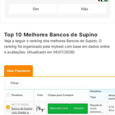
Sim
Não
Top 10 Melhores Bancos de Supino
Veja a seguir o ranking dos melhores Bancos de Supino. O
ranking foi organizado pela mybest com base em dados online
e avaliações. (Atualizado em 06/07/2026)
Mais Populares
Filtrar
Detalhes
Produtos
Foto
Clique para Comprar
Nívei
Tipo
Incl
WCT FITNESS
Regulável
4 (0,
1
Mercado Livre
Amazon
Banco de Supino
(com
30 e 
extensor,
com Voador e