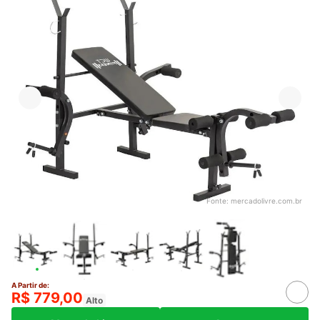
Fonte:
mercadolivre.com.br
A Partir de:
R$ 779,00
Alto