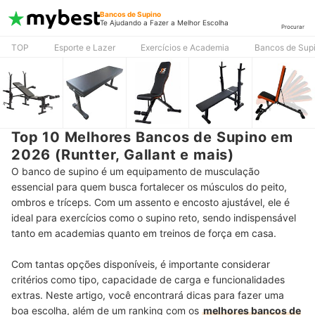
Bancos de Supino
Te Ajudando a Fazer a Melhor Escolha
Procurar
TOP
Esporte e Lazer
Exercícios e Academia
Bancos de Sup
Top 10 Melhores Bancos de Supino em
2026 (Runtter, Gallant e mais)
O banco de supino é um equipamento de musculação
essencial para quem busca fortalecer os músculos do peito,
ombros e tríceps. Com um assento e encosto ajustável, ele é
ideal para exercícios como o supino reto, sendo indispensável
tanto em academias quanto em treinos de força em casa.
Com tantas opções disponíveis, é importante considerar
critérios como tipo, capacidade de carga e funcionalidades
extras. Neste artigo, você encontrará dicas para fazer uma
boa escolha, além de um ranking com os
melhores bancos de