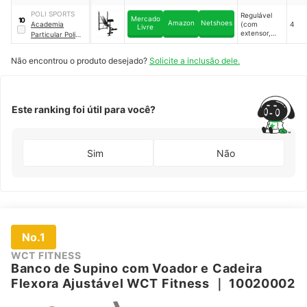
flexor, scott
Regulável 40x1
e elástico)
POLI SPORTS
Regulável
Consport
Mercado
10
Amazon
Netshoes
Academia
(com
4
Livre
extensor,
Particular Poli
flexor e
Sports
｜
POLI-79
scott)
Não encontrou o produto desejado?
Solicite a inclusão dele.
Este ranking foi útil para você?
Sim
Não
No.1
WCT FITNESS
Banco de Supino com Voador e Cadeira
Flexora Ajustável WCT Fitness
｜
10020002