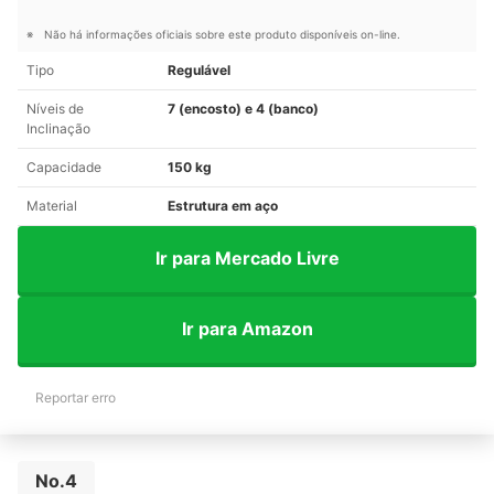
Não há informações oficiais sobre este produto disponíveis on-line.
Tipo
Regulável
Níveis de
7 (encosto) e 4 (banco)
Inclinação
Capacidade
150 kg
Material
Estrutura em aço
Ir para Mercado Livre
Ir para Amazon
Reportar erro
No.4