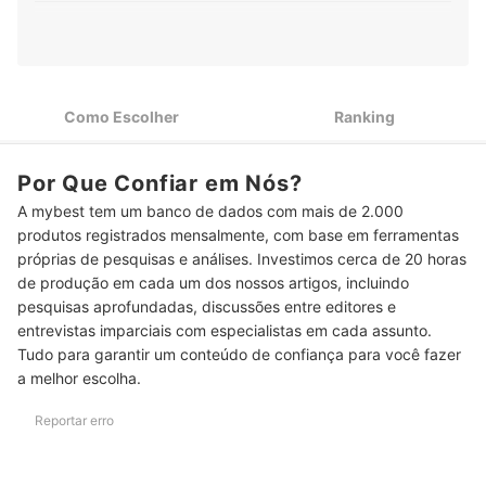
Para Treinos Intensos, Prefira Bancos de Supino com
2
Capacidade de 150 kg ou Mais
Confira se o Material do Banco de Supino Apresenta Boa
3
Resistência
Como Escolher
Ranking
Top 10 Melhores Bancos de Supino
Por Que Confiar em Nós?
Perguntas Frequentes sobre Bancos de Supino e de Musculação
A mybest tem um banco de dados com mais de 2.000
Quais Músculos Posso Trabalhar com um Banco de Supino?
produtos registrados mensalmente, com base em ferramentas
próprias de pesquisas e análises. Investimos cerca de 20 horas
Qual é o Melhor Tipo de Banco de Supino para um Atleta iniciante?
de produção em cada um dos nossos artigos, incluindo
Reto ou Regulável?
pesquisas aprofundadas, discussões entre editores e
Quais Tipos de Aquecimentos Devem Ser Feitos Antes de Iniciar o
entrevistas imparciais com especialistas em cada assunto.
Treino no Banco de Supino?
Tudo para garantir um conteúdo de confiança para você fazer
a melhor escolha.
Quais são as Medidas de um Banco de Supino?
Reportar erro
Veja Também os Melhores Halteres e Anilhas