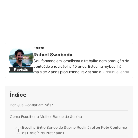
Editor
Rafael Swoboda
Sou formado em jornalismo e trabalho com produção de
conteúdo e revisão há 10 anos. Estou na mybest há
Revisão
mais de 2 anos produzindo, revisando e atualizando
Continue lendo
artigos de diferentes categorias. Entregar informações
úteis, corretas e em linguagem acessível é o que mais
me motiva.
Índice
Perfil de Rafael Swoboda
Por Que Confiar em Nós?
Como Escolher o Melhor Banco de Supino
Escolha Entre Banco de Supino Reclinável ou Reto Conforme
1
os Exercícios Praticados