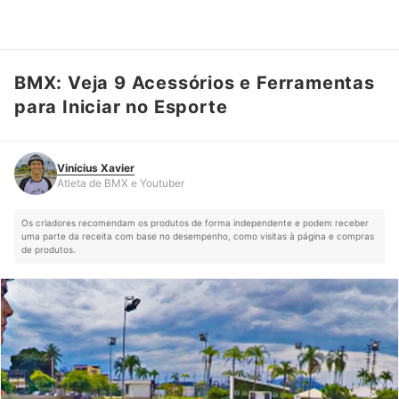
BMX: Veja 9 Acessórios e Ferramentas
Vinícius Xavier
Atleta de BMX e Youtuber
para Iniciar no Esporte
Vinícius Xavier
Atleta de BMX e Youtuber
Os criadores recomendam os produtos de forma independente e podem receber
uma parte da receita com base no desempenho, como visitas à página e compras
de produtos.