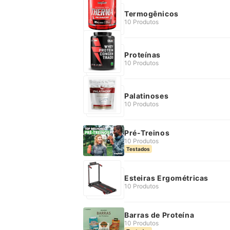
Termogênicos
10 Produtos
Proteínas
10 Produtos
Palatinoses
10 Produtos
Pré-Treinos
10 Produtos
Testados
Esteiras Ergométricas
10 Produtos
Barras de Proteína
10 Produtos