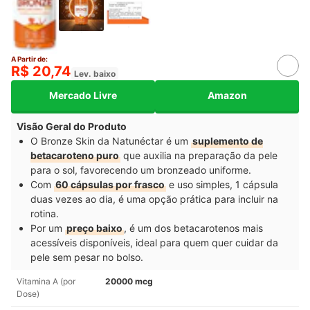
A Partir de:
R$ 20,74
Lev. baixo
Mercado Livre
Amazon
Visão Geral do Produto
O Bronze Skin da Natunéctar é um
suplemento de
betacaroteno puro
que auxilia na preparação da pele
para o sol, favorecendo um bronzeado uniforme.
Com
60 cápsulas por frasco
e uso simples, 1 cápsula
duas vezes ao dia, é uma opção prática para incluir na
rotina.
Por um
preço baixo
, é um dos betacarotenos mais
acessíveis disponíveis, ideal para quem quer cuidar da
pele sem pesar no bolso.
Vitamina A (por
20000 mcg
Dose)