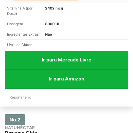
Vitamina A (por
2402 mcg
Dose)
Dosagem
8000 UI
Ingredientes Extras
Não
Livre de Glúten
Ir para Mercado Livre
Ir para Amazon
Reportar erro
No.2
NATUNÉCTAR