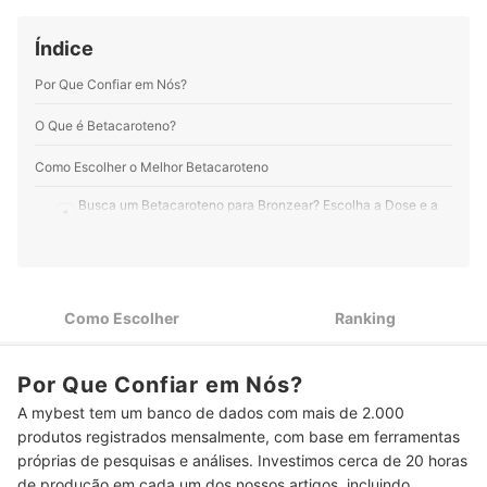
Índice
Por Que Confiar em Nós?
O Que é Betacaroteno?
Como Escolher o Melhor Betacaroteno
Busca um Betacaroteno para Bronzear? Escolha a Dose e a
1
Composição Ideais para Você
Quer Cuidar da Saúde Ocular e da Imunidade? Prefira
2
Dosagens Entre 5.000 e 10.000 UI
Como Escolher
Ranking
3
Se For Celíaco, Escolha Betacarotenos Livres de Glúten
Top 10 Melhores Betacarotenos
Por Que Confiar em Nós?
Perguntas Frequentes Sobre Betacaroteno
A mybest tem um banco de dados com mais de 2.000
produtos registrados mensalmente, com base em ferramentas
Quais Alimentos São Ricos em Betacaroteno? Qual Seria a
próprias de pesquisas e análises. Investimos cerca de 20 horas
Quantidade a Ser Consumida?
de produção em cada um dos nossos artigos, incluindo