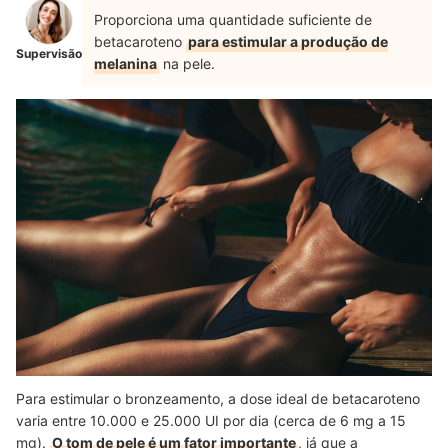
Proporciona uma quantidade suficiente de
betacaroteno
para estimular a produção de
Supervisão
melanina
na pele.
Para estimular o bronzeamento, a dose ideal de betacaroteno
varia entre 10.000 e 25.000 UI por dia (cerca de 6 mg a 15
mg).
O tom de pele é um fator importante
, já que a