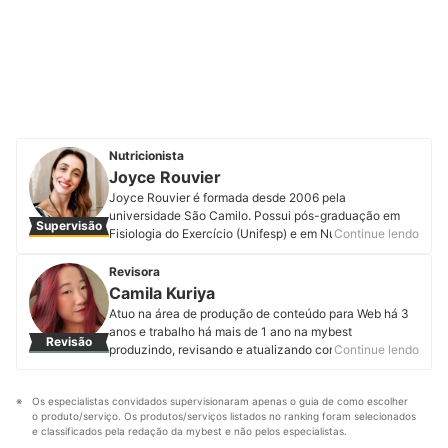
Nutricionista
Joyce Rouvier
Joyce Rouvier é formada desde 2006 pela
universidade São Camilo. Possui pós-graduação em
Supervisão
Fisiologia do Exercício (Unifesp) e em Nutrição Clínica
Continue lendo
Vuncional (VP). Atuou por 10 anos na Cia Athletica, por
5 anos como consultora científica na farmácia de
Revisora
manipulação Fórmula Ativa e desde 2017 atua na
Camila Kuriya
clínica de neurologia Regenerati. A doutora também
Atuo na área de produção de conteúdo para Web há 3
realiza consultas domiciliares. Não deixe de segui-la
anos e trabalho há mais de 1 ano na mybest
Revisão
em seu perfil do Instagram. Os contatos profissionais
produzindo, revisando e atualizando conteúdos de
Continue lendo
podem ser realizados via Doctoralia.
diferentes categorias. A minha maior motivação é
Perfil de Joyce Rouvier
garantir que entregaremos informações de qualidade
Os especialistas convidados supervisionaram apenas o guia de como escolher 
aos nossos usuários para que eles façam sempre a
o produto/serviço. Os produtos/serviços listados no ranking foram selecionados 
melhor escolha.
e classificados pela redação da mybest e não pelos especialistas.
Perfil de Camila Kuriya