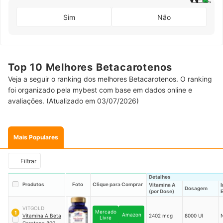
Sim
Não
Top 10 Melhores Betacarotenos
Veja a seguir o ranking dos melhores Betacarotenos. O ranking
foi organizado pela mybest com base em dados online e
avaliações. (Atualizado em 03/07/2026)
Mais Populares
Filtrar
Detalhes
Produtos
Foto
Clique para Comprar
Vitamina A
Dosagem
(por Dose)
VITGOLD
Mercado
1
Amazon
Vitamina A Beta
2402 mcg
8000 UI
Livre