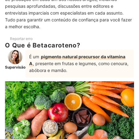
pesquisas aprofundadas, discussões entre editores e
Betacaroteno Engorda?
entrevistas imparciais com especialistas em cada assunto.
Tudo para garantir um conteúdo de confiança para você fazer
Betacaroteno Deixa a Pele Amarelada?
a melhor escolha.
Qual É a Dosagem Máxima Diária de Betacaroteno?
Reportar erro
Existem Contraindicações para a Suplementação de Betacaroteno?
O Que é Betacaroteno?
Quanto Tempo Leva para o Betacaroteno Melhorar o Bronzeamento?
É um
pigmento natural precursor da vitamina
A
, presente em frutas e legumes, como cenoura,
Cuide Mais da Saúde e Beleza da Sua Pele
Supervisão
abóbora e mamão.