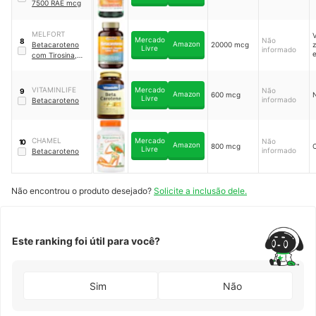
7500 RAE mcg
MELFORT
V
Mercado
Não
8
Amazon
Betacaroteno
20000 mcg
z
Livre
informado
e
com Tirosina,
Vitamina C,
Cobre e Zinco
VITAMINLIFE
Mercado
Não
9
Amazon
600 mcg
Livre
informado
Betacaroteno
CHAMEL
Mercado
Não
10
Amazon
800 mcg
Livre
informado
Betacaroteno
Não encontrou o produto desejado?
Solicite a inclusão dele.
Este ranking foi útil para você?
Sim
Não