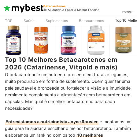
Betacarotenos
Te Ajudando a Fazer a Melhor Escolha
Procurar
Top 10 Melho
TOP
Saúde
Suplementos
Betacarotenos
Top 10 Melhores Betacarotenos em
2026 (Catarinense, Vitgold e mais)
O betacaroteno é um nutriente presente em frutas e legumes,
muito procurado em forma de suplemento. Quem quer ter uma
pele saudável e bronzeada ou fortalecer a visão e a imunidade
geralmente complementa a alimentação com betacaroteno em
cápsulas. Mas qual é o melhor betacaroteno para cada
necessidade?
Entrevistamos a nutricionista Joyce Rouvier
e montamos um
guia para te ajudar a escolher o melhor betacaroteno. Também
elaboramos um ranking com os top
10 melhores