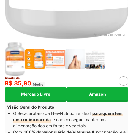
Fonte:
amazon.com.br
A Partir de:
R$ 35,90
Médio
Mercado Livre
Amazon
Visão Geral do Produto
O Betacaroteno da NewNutrition é ideal
para quem tem
uma rotina corrida
e não consegue manter uma
alimentação rica em frutas e vegetais
Com
100% do valor diário de Vitamina A
por porção, ele