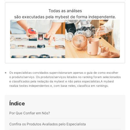
olhar atento à clareza e à organização das
Perfil de Bárbara Melo
informações, sempre buscando uma linguagem
Todas as análises
acessível e bem estruturada. Hoje, atuo como editora
são executadas pela mybest de forma independente.
de conteúdo na mybest, onde uso minha bagagem
visual e editorial para ajudar na produção de conteúdos
de alta qualidade para os leitores.
Perfil de Aline Makiyama
Os especialistas convidados supervisionaram apenas o guia de como escolher 
o produto/serviço. Os produtos/serviços listados no ranking foram selecionados 
e classificados pela redação da mybest e não pelos especialistas.A mybest 
realiza testes independentes e, com base neles, classifica em rankings.
Índice
Por Que Confiar em Nós?
Confira os Produtos Avaliados pelo Especialista