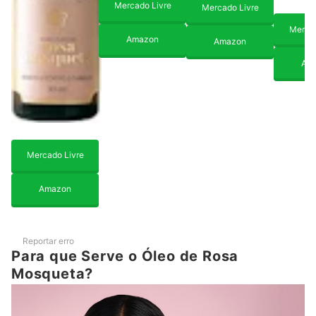
Mercado Livre
Mercado Livre
Mercad
Amazon
Amazon
Am
Mercado Livre
Amazon
Reportar erro
Para que Serve o Óleo de Rosa
Mosqueta?