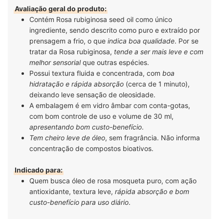
mesma instituição, onde se tornou especialista e associada titular da
Sociedade Brasileira de Dermatologia (SBD). É mestra, também pela UNESP,
Avaliação geral do produto:
na área de Tricologia. Como sempre acreditou na importância do cabelo na
Contém Rosa rubiginosa seed oil como único
identidade e na autoestima das pessoas, principalmente, das mulheres, sua
tese teve como foco a alopecia de padrão feminino. Com uma ampla
ingrediente, sendo descrito como puro e extraído por
formação na área clínica, cirúrgica e estética, a médica está em busca
constante por conhecimento e atualizações em congressos e cursos.
prensagem a frio, o que
indica boa qualidade
. Por se
Acompanhe a Dra. Giuliane no Instagram, Youtube, Facebook, LinkedIn e
tratar da Rosa rubiginosa,
tende a ser mais leve e com
em seu site.
melhor sensorial
que outras espécies.
Possui textura fluida e concentrada, com
boa
hidratação e rápida absorção
(cerca de 1 minuto),
deixando leve sensação de oleosidade.
A embalagem é em vidro âmbar com conta-gotas,
com bom controle de uso e volume de 30 ml,
apresentando bom custo-benefício
.
Tem cheiro leve de óleo
, sem fragrância. Não informa
concentração de compostos bioativos.
Indicado para:
Quem busca óleo de rosa mosqueta puro, com ação
antioxidante, textura leve,
rápida absorção e bom
custo-benefício para uso diário
.