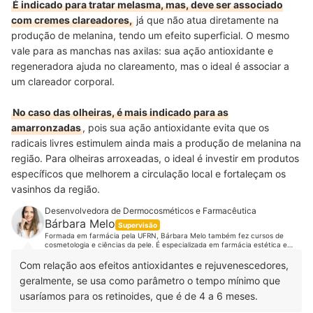
É indicado para tratar melasma, mas, deve ser associado
com cremes clareadores,
já que não atua diretamente na
produção de melanina, tendo um efeito superficial. O mesmo
vale para as manchas nas axilas: sua ação antioxidante e
regeneradora ajuda no clareamento, mas o ideal é associar a
um clareador corporal.
No caso das olheiras, é mais indicado para as
amarronzadas
, pois sua ação antioxidante evita que os
radicais livres estimulem ainda mais a produção de melanina na
região. Para olheiras arroxeadas, o ideal é investir em produtos
específicos que melhorem a circulação local e fortaleçam os
vasinhos da região.
Desenvolvedora de Dermocosméticos e Farmacêutica
Bárbara Melo
Supervisão
Formada em farmácia pela UFRN, Bárbara Melo também fez cursos de
cosmetologia e ciências da pele. É especializada em farmácia estética e
tem MBA em farmácia estética, cosmetologia e tricologia. Além disso, é
responsável pela pesquisa e desenvolvimento de dermocosméticos da
Com relação aos efeitos antioxidantes e rejuvenescedores,
Companhia da Fórmula e realiza palestras e consultoria de cosmetologia e
geralmente, se usa como parâmetro o tempo mínimo que
prescrição para profissionais que atuam na área estética. Conheça mais
sobre a Bárbara Melo no Instagram e Facebook.
usaríamos para os retinoides, que é de 4 a 6 meses.