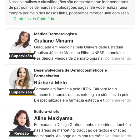
Nossas análises e classificações são completamente independentes
de patrocínios de marcas e colocações pagas. Se você realizar uma
compra por meio dos nossos links, poderemos receber uma comissão.
Diretrizes de Conteúdo
Médica Dermatologista
Giuliane Minami
Graduada em Medicina pela Universidade Estadual
Paulista Júlio de Mesquita Filho (UNESP), concluiu a
Supervisão
Residência Médica de Dermatologia na mesma
Continue lendo
instituição, onde se tornou especialista e associada
titular da Sociedade Brasileira de Dermatologia (SBD).
Desenvolvedora de Dermocosméticos e
É mestra, também pela UNESP, na área de Tricologia.
Farmacêutica
Como sempre acreditou na importância do cabelo na
Bárbara Melo
identidade e na autoestima das pessoas,
Formada em farmácia pela UFRN, Bárbara Melo
Supervisão
principalmente, das mulheres, sua tese teve como foco
também fez cursos de cosmetologia e ciências da pele.
a alopecia de padrão feminino. Com uma ampla
É especializada em farmácia estética e tem MBA em
Continue lendo
formação na área clínica, cirúrgica e estética, a médica
farmácia estética, cosmetologia e tricologia. Além
está em busca constante por conhecimento e
disso, é responsável pela pesquisa e desenvolvimento
Editora-chefe
atualizações em congressos e cursos. Acompanhe a
de dermocosméticos da Companhia da Fórmula e
Aline Makiyama
Dra. Giuliane no Instagram, Youtube, Facebook,
realiza palestras e consultoria de cosmetologia e
Formada em Design Gráfico, tenho experiência também
LinkedIn e em seu site.
prescrição para profissionais que atuam na área
nas áreas de marketing, tradução de textos e criação
Perfil de Giuliane Minami
Revisão
estética. Conheça mais sobre a Bárbara Melo no
de manuais. Ao longo da minha trajetória, aprimorei um
Continue lendo
Instagram e Facebook.