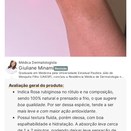
Médica Dermatologista
Giuliane Minami
Revisão
Graduada em Medicina pela Universidade Estadual Paulista Júlio de
Mesquita Filho (UNESP), concluiu a Residência Médica de Dermatologia na
mesma instituição, onde se tornou especialista e associada titular da
Sociedade Brasileira de Dermatologia (SBD). É mestra, também pela UNESP,
Avaliação geral do produto:
na área de Tricologia. Como sempre acreditou na importância do cabelo na
Indica Rosa rubiginosa no rótulo e na composição,
identidade e na autoestima das pessoas, principalmente, das mulheres, sua
tese teve como foco a alopecia de padrão feminino. Com uma ampla
sendo 100% natural e prensado a frio, o que
sugere
formação na área clínica, cirúrgica e estética, a médica está em busca
constante por conhecimento e atualizações em congressos e cursos.
boa qualidade
. Por ser dessa espécie, tende a ser
Acompanhe a Dra. Giuliane no Instagram, Youtube, Facebook, LinkedIn e
mais leve e com maior ação antioxidante
.
em seu site.
Possui textura fluida, porém oleosa, com boa
espalhabilidade e hidratação. A
absorção leva cerca
de 1 a 2 minutos, podendo deixar leve sensação de