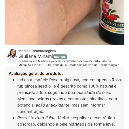
Médica Dermatologista
Giuliane Minami
Revisão
Graduada em Medicina pela Universidade Estadual Paulista Júlio de
Mesquita Filho (UNESP), concluiu a Residência Médica de Dermatologia na
mesma instituição, onde se tornou especialista e associada titular da
Sociedade Brasileira de Dermatologia (SBD). É mestra, também pela UNESP,
Avaliação geral do produto:
na área de Tricologia. Como sempre acreditou na importância do cabelo na
Indica a espécie Rosa rubiginosa, contém apenas Rosa
identidade e na autoestima das pessoas, principalmente, das mulheres, sua
tese teve como foco a alopecia de padrão feminino. Com uma ampla
rubiginosa seed oil e é descrito como 100% natural e
formação na área clínica, cirúrgica e estética, a médica está em busca
constante por conhecimento e atualizações em congressos e cursos.
prensado a frio, sugerindo
boa qualidade do óleo
.
Acompanhe a Dra. Giuliane no Instagram, Youtube, Facebook, LinkedIn e
Menciona ácidos graxos e compostos bioativos, com
em seu site.
potencial
ação antioxidante
, mas sem informar
concentração.
Possui textura fluida
, fácil de espalhar e com rápida
absorção, deixando a pele hidratada de forma leve,