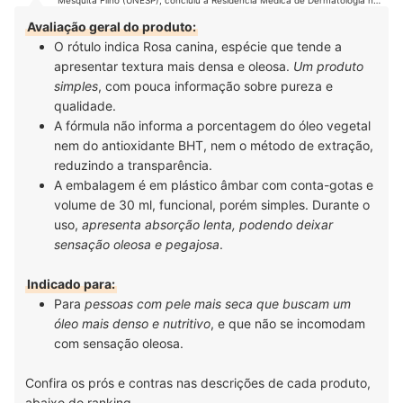
Mesquita Filho (UNESP), concluiu a Residência Médica de Dermatologia na
mesma instituição, onde se tornou especialista e associada titular da
Sociedade Brasileira de Dermatologia (SBD). É mestra, também pela UNESP,
Avaliação geral do produto:
na área de Tricologia. Como sempre acreditou na importância do cabelo na
O rótulo indica Rosa canina, espécie que tende a
identidade e na autoestima das pessoas, principalmente, das mulheres, sua
tese teve como foco a alopecia de padrão feminino. Com uma ampla
apresentar textura mais densa e oleosa.
Um produto
formação na área clínica, cirúrgica e estética, a médica está em busca
constante por conhecimento e atualizações em congressos e cursos.
simples
, com pouca informação sobre pureza e
Acompanhe a Dra. Giuliane no Instagram, Youtube, Facebook, LinkedIn e
qualidade.
em seu site.
A fórmula não informa a porcentagem do óleo vegetal
nem do antioxidante BHT, nem o método de extração,
reduzindo a transparência.
A embalagem é em plástico âmbar com conta-gotas e
volume de 30 ml, funcional, porém simples. Durante o
uso,
apresenta absorção lenta, podendo deixar
sensação oleosa e pegajosa
.
Indicado para:
Para
pessoas com pele mais seca que buscam um
óleo mais denso e nutritivo
, e que não se incomodam
com sensação oleosa.
Confira os prós e contras nas descrições de cada produto,
abaixo do ranking.