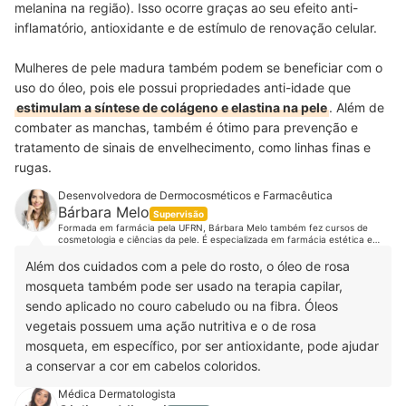
melanina na região). Isso ocorre graças ao seu efeito anti-
inflamatório, antioxidante e de estímulo de renovação celular.
Mulheres de pele madura também podem se beneficiar com o
uso do óleo, pois ele possui propriedades anti-idade que
estimulam a síntese de colágeno e elastina na pele
. Além de
combater as manchas, também é ótimo para prevenção e
tratamento de sinais de envelhecimento, como linhas finas e
rugas.
Desenvolvedora de Dermocosméticos e Farmacêutica
Bárbara Melo
Supervisão
Formada em farmácia pela UFRN, Bárbara Melo também fez cursos de
cosmetologia e ciências da pele. É especializada em farmácia estética e
tem MBA em farmácia estética, cosmetologia e tricologia. Além disso, é
responsável pela pesquisa e desenvolvimento de dermocosméticos da
Além dos cuidados com a pele do rosto, o óleo de rosa
Companhia da Fórmula e realiza palestras e consultoria de cosmetologia e
mosqueta também pode ser usado na terapia capilar,
prescrição para profissionais que atuam na área estética. Conheça mais
sobre a Bárbara Melo no Instagram e Facebook.
sendo aplicado no couro cabeludo ou na fibra. Óleos
vegetais possuem uma ação nutritiva e o de rosa
mosqueta, em específico, por ser antioxidante, pode ajudar
a conservar a cor em cabelos coloridos.
Médica Dermatologista