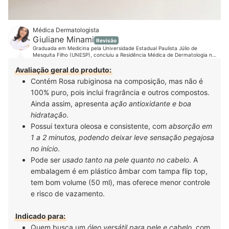
Médica Dermatologista
Giuliane Minami
Revisão
Graduada em Medicina pela Universidade Estadual Paulista Júlio de
Mesquita Filho (UNESP), concluiu a Residência Médica de Dermatologia na
mesma instituição, onde se tornou especialista e associada titular da
Sociedade Brasileira de Dermatologia (SBD). É mestra, também pela UNESP,
Avaliação geral do produto:
na área de Tricologia. Como sempre acreditou na importância do cabelo na
Contém Rosa rubiginosa na composição, mas não é
identidade e na autoestima das pessoas, principalmente, das mulheres, sua
tese teve como foco a alopecia de padrão feminino. Com uma ampla
100% puro, pois inclui fragrância e outros compostos.
formação na área clínica, cirúrgica e estética, a médica está em busca
constante por conhecimento e atualizações em congressos e cursos.
Ainda assim, apresenta
ação antioxidante e boa
Acompanhe a Dra. Giuliane no Instagram, Youtube, Facebook, LinkedIn e
hidratação
.
em seu site.
Possui textura oleosa e consistente, com
absorção em
1 a 2 minutos, podendo deixar leve sensação pegajosa
no início
.
Pode ser
usado tanto na pele quanto no cabelo
. A
embalagem é em plástico âmbar com tampa flip top,
tem bom volume (50 ml), mas oferece menor controle
e risco de vazamento.
Indicado para:
Quem busca um
óleo versátil para pele e cabelo
, com