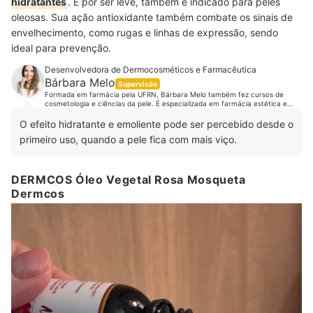
hidratantes
. E por ser leve, também é indicado para peles
oleosas. Sua ação antioxidante também combate os sinais de
envelhecimento, como rugas e linhas de expressão, sendo
ideal para prevenção.
Desenvolvedora de Dermocosméticos e Farmacêutica
Bárbara Melo
Supervisão
Formada em farmácia pela UFRN, Bárbara Melo também fez cursos de
cosmetologia e ciências da pele. É especializada em farmácia estética e
tem MBA em farmácia estética, cosmetologia e tricologia. Além disso, é
responsável pela pesquisa e desenvolvimento de dermocosméticos da
O efeito hidratante e emoliente pode ser percebido desde o
Companhia da Fórmula e realiza palestras e consultoria de cosmetologia e
primeiro uso, quando a pele fica com mais viço.
prescrição para profissionais que atuam na área estética. Conheça mais
sobre a Bárbara Melo no Instagram e Facebook.
DERMCOS Óleo Vegetal Rosa Mosqueta
Dermcos