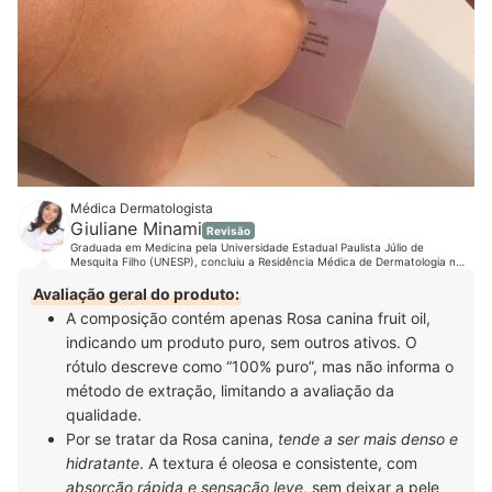
Médica Dermatologista
Giuliane Minami
Revisão
Graduada em Medicina pela Universidade Estadual Paulista Júlio de
Mesquita Filho (UNESP), concluiu a Residência Médica de Dermatologia na
mesma instituição, onde se tornou especialista e associada titular da
Sociedade Brasileira de Dermatologia (SBD). É mestra, também pela UNESP,
Avaliação geral do produto:
na área de Tricologia. Como sempre acreditou na importância do cabelo na
A composição contém apenas Rosa canina fruit oil,
identidade e na autoestima das pessoas, principalmente, das mulheres, sua
tese teve como foco a alopecia de padrão feminino. Com uma ampla
indicando um produto puro, sem outros ativos. O
formação na área clínica, cirúrgica e estética, a médica está em busca
constante por conhecimento e atualizações em congressos e cursos.
rótulo descreve como “100% puro”, mas não informa o
Acompanhe a Dra. Giuliane no Instagram, Youtube, Facebook, LinkedIn e
método de extração, limitando a avaliação da
em seu site.
qualidade.
Por se tratar da Rosa canina,
tende a ser mais denso e
hidratante
. A textura é oleosa e consistente, com
absorção rápida e sensação leve
, sem deixar a pele