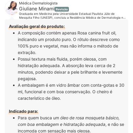
Médica Dermatologista
Giuliane Minami
Revisão
Graduada em Medicina pela Universidade Estadual Paulista Júlio de
Mesquita Filho (UNESP), concluiu a Residência Médica de Dermatologia na
mesma instituição, onde se tornou especialista e associada titular da
Sociedade Brasileira de Dermatologia (SBD). É mestra, também pela UNESP,
Avaliação geral do produto:
na área de Tricologia. Como sempre acreditou na importância do cabelo na
A composição contém apenas Rosa canina fruit oil,
identidade e na autoestima das pessoas, principalmente, das mulheres, sua
tese teve como foco a alopecia de padrão feminino. Com uma ampla
indicando um produto puro. O rótulo descreve como
formação na área clínica, cirúrgica e estética, a médica está em busca
constante por conhecimento e atualizações em congressos e cursos.
100% puro e vegetal, mas não informa o método de
Acompanhe a Dra. Giuliane no Instagram, Youtube, Facebook, LinkedIn e
extração.
em seu site.
Possui textura mais fluida, porém oleosa, com
hidratação adequada. A absorção leva cerca de 2
minutos, podendo deixar a pele brilhante e levemente
pegajosa.
A embalagem é em vidro âmbar com conta-gotas e 30
ml, funcional e com boa conservação. O cheiro é
característico de óleo.
Indicado para:
Para quem busca um
óleo de rosa mosqueta básico,
com boa embalagem e hidratação adequada
, e não se
incomoda com sensação mais oleosa.