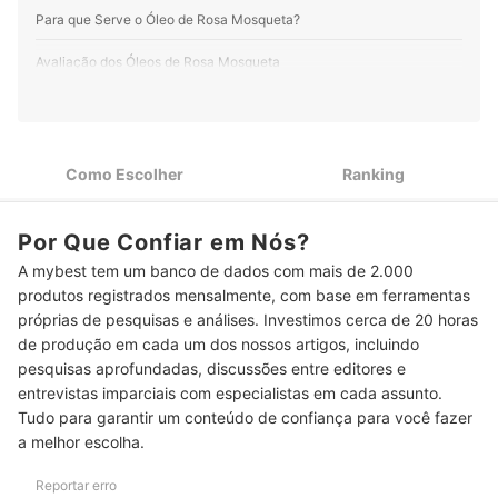
Para que Serve o Óleo de Rosa Mosqueta?
Avaliação dos Óleos de Rosa Mosqueta
Se Deseja Clarear Manchas na Pele, Prefira o Óleo de Rosa
1
Mosqueta Rubiginosa
Para uma Pele Bem Hidratada e Viçosa Depois do Skincare,
2
Como Escolher
Ranking
Opte pelo Óleo de Rosa Mosqueta Canina
Prefira Óleo de Rosa Mosqueta Puro ou Prensado a Frio para
3
Por Que Confiar em Nós?
Mais Benefícios
A mybest tem um banco de dados com mais de 2.000
Evite a Oxidação do Óleo! Invista em uma Embalagem Escura
4
produtos registrados mensalmente, com base em ferramentas
para Preservar as Propriedades
próprias de pesquisas e análises. Investimos cerca de 20 horas
Top 10 Melhores Óleos de Rosa Mosqueta
de produção em cada um dos nossos artigos, incluindo
pesquisas aprofundadas, discussões entre editores e
Perguntas Frequentes sobre Óleos de Rosa Mosqueta
entrevistas imparciais com especialistas em cada assunto.
Tudo para garantir um conteúdo de confiança para você fazer
Como Usar o Óleo de Rosa Mosqueta?
a melhor escolha.
Pessoas com Pele Oleosa Podem Usar Óleo de Rosa Mosqueta?
Reportar erro