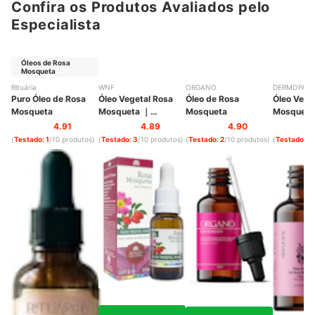
Confira os Produtos Avaliados pelo
Pode Pegar Sol Quando Estiver Usando o Óleo de Rosa Mosqueta?
Especialista
Existe Alguma Contraindicação para o Uso de Óleo de Rosa
Mosqueta?
Óleos de Rosa
Mosqueta
Confira Mais Óleos e Cremes para Cuidar da Sua Pele e Cabelo
Rituária
WNF
ORGANO
DERMOPAC
Puro Óleo de Rosa
Óleo Vegetal Rosa
Óleo de Rosa
Óleo Vege
Mosqueta
Mosqueta
｜
Mosqueta
Mosqueta
PWOV00020
SLAR050
4.91
4.89
4.90
(
Testado: 1
/10 produtos
)
(
Testado: 3
/10 produtos
)
(
Testado: 2
/10 produtos
)
(
Testado: 4