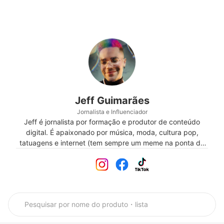
Jeff Guimarães
Jornalista e Influenciador
Jeff é jornalista por formação e produtor de conteúdo
digital. É apaixonado por música, moda, cultura pop,
tatuagens e internet (tem sempre um meme na ponta da
língua). Administra o blog Arrume o Laço há mais de 10
anos, compartilhando variedades que vão desde
gastronomia e lifestyle, à beleza e cultura pop. Os perfis
nas redes sociais são uma extensão do blog e focam em
seu cotidiano e estilo pessoal.