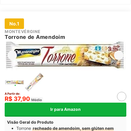
No.1
MONTEVÉRGINE
Torrone de Amendoim
Fonte:
amazon.com.br
A Partir de:
R$ 37,90
Médio
Ir para Amazon
Visão Geral do Produto
Torrone
recheado de amendoim, sem glúten nem