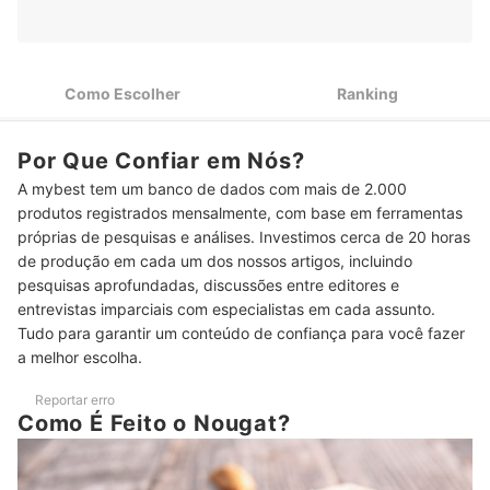
2
Grande Parte dos Torrones É Livre de Glúten
Intolerantes Devem Ficar de Olho na Presença da Lactose no
3
Como Escolher
Ranking
Torrone
4
Embalagens de 1 kg São Ótimas para Compartilhar
Por Que Confiar em Nós?
A mybest tem um banco de dados com mais de 2.000
Top 10 Melhores Torrones
produtos registrados mensalmente, com base em ferramentas
Veja Também Outros Doces para Sua Sobremesa
próprias de pesquisas e análises. Investimos cerca de 20 horas
de produção em cada um dos nossos artigos, incluindo
pesquisas aprofundadas, discussões entre editores e
entrevistas imparciais com especialistas em cada assunto.
Tudo para garantir um conteúdo de confiança para você fazer
a melhor escolha.
Reportar erro
Como É Feito o Nougat?