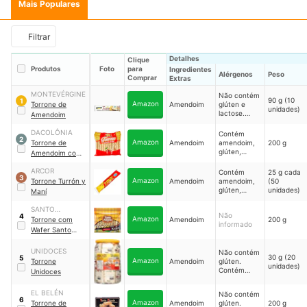
Mais Populares
Filtrar
Detalhes
Clique
Produtos
Foto
para
Ingredientes
Alérgenos
Peso
Comprar
Extras
MONTEVÉRGINE
Não contém
90 g (10
1
Amazon
Torrone de
Amendoim
glúten e
unidades)
lactose.
Amendoim
Contém
amendoim,
DACOLÔNIA
Contém
2
derivados de
Amazon
Torrone de
Amendoim
amendoim,
200 g
ovo e soja,
glúten,
Amendoim com
castanha-
derivados de
Wafer
de-caju,
trigo, ovo e
ARCOR
Contém
25 g cada
avelã,
3
soja
Amazon
Torrone Turrón y
Amendoim
amendoim,
(50
amêndoas e
glúten,
unidades)
Maní
castanha-
derivados de
do-Pará
trigo e soja
‎SANTO
Não
4
Amazon
ANTÔNIO
Torrone com
Amendoim
200 g
informado
Wafer Santo
Antônio
UNIDOCES
Não contém
30 g (20
5
Amazon
Torrone
Amendoim
glúten.
unidades)
Contém
Unidoces
amendoim
EL BELÉN
Não contém
6
Amazon
Torrone de
Amendoim
glúten.
200 g