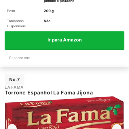
pinhole e pistache
Peso
200 g
Tamanhos
Não
Disponíveis
Ir para Amazon
Reportar erro
No.7
LA FAMA
Torrone Espanhol La Fama Jijona