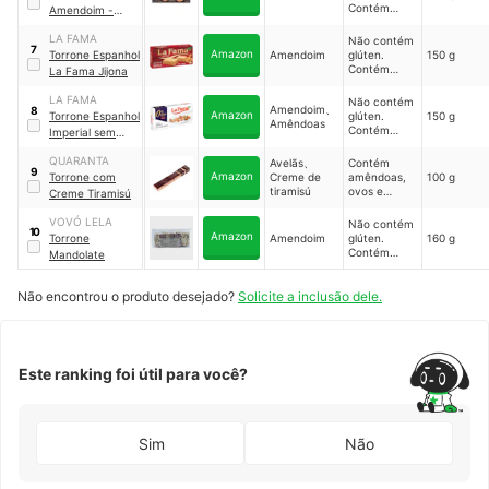
Contém
Amendoim -
amendoim,
Turrón Blando de
derivados de
LA FAMA
Não contém
Cacahuere
7
ovo, soja e
Amazon
Torrone Espanhol
Amendoim
glúten.
150 g
cevada.
Contém
La Fama Jijona
Pode conter
amêndoas e
castanha-
ovo
LA FAMA
Não contém
de-caju,
Amendoim、
8
Amazon
Torrone Espanhol
glúten.
150 g
amêndoa,
Amêndoas
Contém
Imperial sem
avelã,
amêndoas,
Açúcar
castanha-
amendoim e
QUARANTA
Avelãs、
Contém
do-Pará e
9
ovo
Amazon
Torrone com
Creme de
amêndoas,
100 g
macadâmia,
tiramisú
ovos e
noz, noz
Creme Tiramisú
derivados.
pecan,
Pode conter
pinhole e
VOVÓ LELA
Não contém
10
nozes,
pistache
Amazon
Torrone
Amendoim
glúten.
160 g
amendoim,
Contém
Mandolate
pistache,
amendoim,
derivados de
castanha-
soja, leite e
Não encontrou o produto desejado?
Solicite a inclusão dele.
do-Pará e
derivados
derivados de
ovo
Este ranking foi útil para você?
Sim
Não