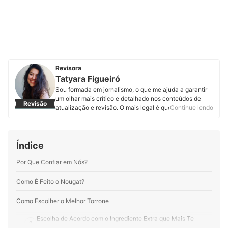
Revisora
Tatyara Figueiró
Sou formada em jornalismo, o que me ajuda a garantir
um olhar mais crítico e detalhado nos conteúdos de
Revisão
atualização e revisão. O mais legal é que, como o
Continue lendo
trabalho na mybest é transdisciplinar, também consigo
aprender mais estudando para revisar e atualizar
artigos de diferentes áreas.
Índice
Perfil de Tatyara Figueiró
Por Que Confiar em Nós?
Como É Feito o Nougat?
Como Escolher o Melhor Torrone
Escolha de Acordo com o Ingrediente Extra que Mais Te
1
Agrada