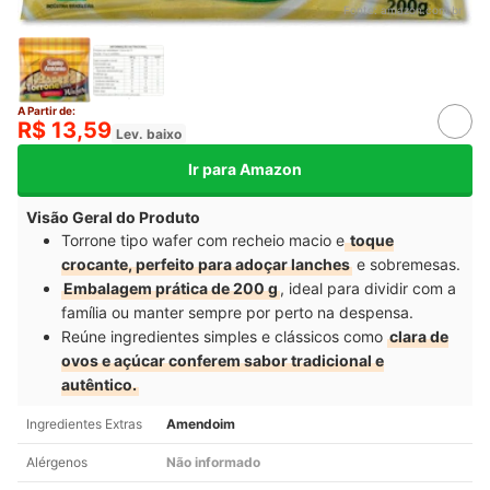
Fonte:
amazon.com.br
A Partir de:
R$ 13,59
Lev. baixo
Ir para Amazon
Visão Geral do Produto
Torrone tipo wafer com recheio macio e
toque
crocante, perfeito para adoçar lanches
e sobremesas.
Embalagem prática de 200 g
, ideal para dividir com a
família ou manter sempre por perto na despensa.
Reúne ingredientes simples e clássicos como
clara de
ovos e açúcar conferem sabor tradicional e
autêntico.
Ingredientes Extras
Amendoim
Alérgenos
Não informado