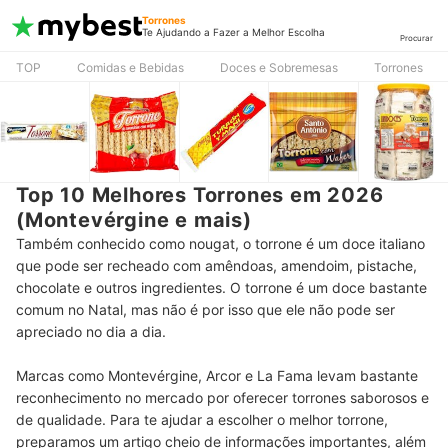
Torrones
Te Ajudando a Fazer a Melhor Escolha
Procurar
TOP
Comidas e Bebidas
Doces e Sobremesas
Torrones
Top 10 Melhores Torrones em 2026
(Montevérgine e mais)
Também conhecido como nougat, o torrone é um doce italiano
que pode ser recheado com amêndoas, amendoim, pistache,
chocolate e outros ingredientes. O torrone é um doce bastante
comum no Natal, mas não é por isso que ele não pode ser
apreciado no dia a dia.
Marcas como Montevérgine, Arcor e La Fama levam bastante
reconhecimento no mercado por oferecer torrones saborosos e
de qualidade. Para te ajudar a escolher o melhor torrone,
preparamos um artigo cheio de informações importantes, além