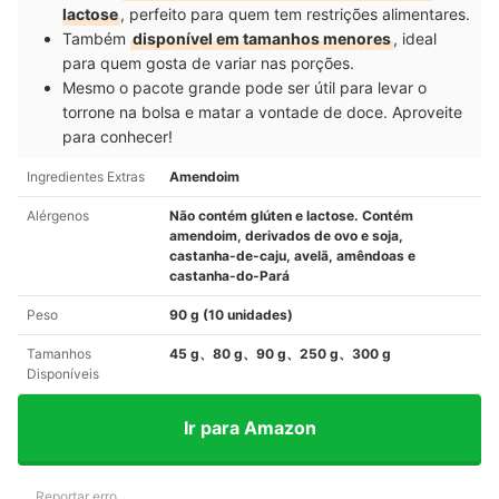
lactose
, perfeito para quem tem restrições alimentares.
Também
disponível em tamanhos menores
, ideal
para quem gosta de variar nas porções.
Mesmo o pacote grande pode ser útil para levar o
torrone na bolsa e matar a vontade de doce. Aproveite
para conhecer!
Ingredientes Extras
Amendoim
Alérgenos
Não contém glúten e lactose. Contém
amendoim, derivados de ovo e soja,
castanha-de-caju, avelã, amêndoas e
castanha-do-Pará
Peso
90 g (10 unidades)
Tamanhos
45 g、80 g、90 g、250 g、300 g
Disponíveis
Ir para Amazon
Reportar erro