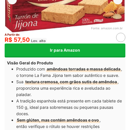
Fonte:
amazon.com.br
A Partir de:
R$ 57,50
Lev. alto
Ir para Amazon
Visão Geral do Produto
Produzido com
amêndoas torradas e massa delicada
,
o torrone La Fama Jijona tem sabor autêntico e suave.
Sua
textura cremosa, com grãos sutis de amêndoa
,
proporciona uma experiência rica e aveludada ao
paladar.
A tradição espanhola está presente em cada tablete de
150 g, ideal para sobremesas ou pequenas pausas
doces.
Sem glúten, mas contém amêndoas e ovo
,
então verifique o rótulo se houver restrições