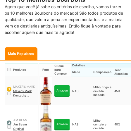
Agora que você já sabe os critérios de escolha, vamos trazer
os 10 melhores Bourbons do mercado! São todos produtos de
qualidade, que valem a pena ser experimentados, e a maioria
vem de destilarias antiquíssimas. Então fique à vontade para
escolher aquele que mais te agrada!
Mais Populares
Detalhes
Clique
Produtos
Foto
para
Teor
Idade
Composição
Comprar
Alcoólico
MAKER'S MARK
Milho, trigo e
1
Amazon
Maker’s Mark
NAS
cevada
45%
maltada
Kentucky
Straight Bourbon
JIM BEAM
Milho,
2
Amazon
Jim Beam
NAS
centeio e
40%
cevada
Original