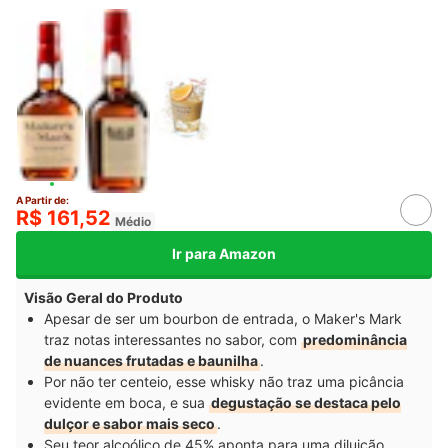
A Partir de:
R$ 161,52
Médio
Ir para Amazon
Visão Geral do Produto
Apesar de ser um bourbon de entrada, o Maker's Mark
traz notas interessantes no sabor, com
predominância
de nuances frutadas e baunilha
.
Por não ter centeio, esse whisky não traz uma picância
evidente em boca, e sua
degustação se destaca pelo
dulçor e sabor mais seco
.
Seu teor alcoólico de 45% aponta para uma diluição