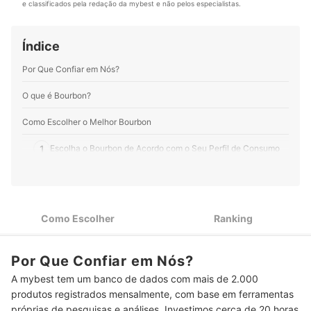
atuando nos setores de destilação, marketing,
e classificados pela redação da mybest e não pelos especialistas.
mybest Brasil desde 2023.
exportação, bares e restaurantes e educação. Único
Perfil de Thaísa Meraki
especialista em destilados do Brasil à participar da ADI
– American Distilling Institute como Master Blender e
Índice
Master Distiller, e signatário do Natural Booze Manifest.
Acompanhe o Mauricio Maia no Instagram e Facebook.
Por Que Confiar em Nós?
Perfil de Mauricio Maia
O que é Bourbon?
Como Escolher o Melhor Bourbon
1
Escolha o Bourbon de Acordo com o Seu Perfil de Consumo
Observe se a Composição de Grãos É Ideal para o Seu
2
Paladar
Top 10 Melhores Bourbons
Como Escolher
Ranking
Perguntas Frequentes Sobre Bourbon
Por Que Confiar em Nós?
Como Beber um Bourbon?
A mybest tem um banco de dados com mais de 2.000
Qual é o Sabor de um Bourbon, Comparado aos Demais Whiskys?
produtos registrados mensalmente, com base em ferramentas
próprias de pesquisas e análises. Investimos cerca de 20 horas