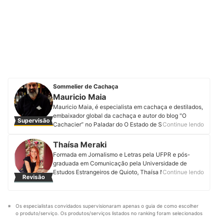
Sommelier de Cachaça
Mauricio Maia
Mauricio Maia, é especialista em cachaça e destilados,
embaixador global da cachaça e autor do blog "O
Supervisão
Cachacier” no Paladar do O Estado de São Paulo. Com
Continue lendo
mais de 30 anos de atuação, é dos principais e mais
requisitados palestrantes, consultores, “master
Thaísa Meraki
distillers” e “master blenders” do setor da cachaça no
Formada em Jornalismo e Letras pela UFPR e pós-
país. É Presidente de Júri e Embaixador do Spirits
graduada em Comunicação pela Universidade de
Selection do Concurso Mundial de Bruxelas há 10 anos
Estudos Estrangeiros de Quioto, Thaísa Meraki trabalha
Continue lendo
Revisão
participando como consultor nos comitês de
com produção de conteúdo, edição e assessoria de
julgamento e educação do concurso. É também
imprensa há mais de 20 anos. Teve passagens pela
Embaixador do San Francisco World Spirits Awards e do
IEME Comunicação, Fundação Cultural de Curitiba,
ISS Awards. É especialista em cachaça e destilados,
Os especialistas convidados supervisionaram apenas o guia de como escolher 
Secretaria de Cultura do Paraná e pela empresa
pelo WSET e um dos principais especialistas do país
o produto/serviço. Os produtos/serviços listados no ranking foram selecionados 
japonesa de chá Ippodo. É Diretora de Redação da