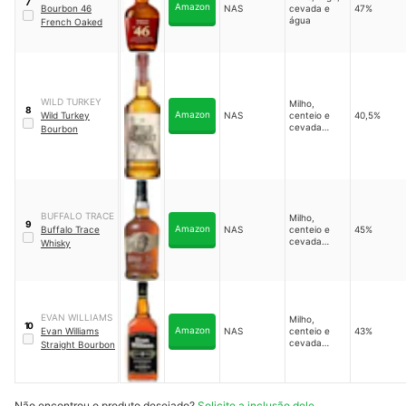
7
Amazon
Bourbon 46
NAS
cevada e
47%
água
French Oaked
WILD TURKEY
Milho,
8
Amazon
Wild Turkey
NAS
centeio e
40,5%
cevada
Bourbon
maltada
BUFFALO TRACE
Milho,
9
Amazon
Buffalo Trace
NAS
centeio e
45%
cevada
Whisky
maltada
EVAN WILLIAMS
Milho,
10
Amazon
Evan Williams
NAS
centeio e
43%
cevada
Straight Bourbon
maltada
Não encontrou o produto desejado?
Solicite a inclusão dele.