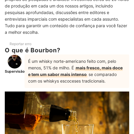
Jack Daniels é Bourbon? Qual a Diferença para o Tennessee
de produção em cada um dos nossos artigos, incluindo
Whiskey?
pesquisas aprofundadas, discussões entre editores e
entrevistas imparciais com especialistas em cada assunto.
Conheça os Mais Variados Whiskys Aqui na mybest
Tudo para garantir um conteúdo de confiança para você fazer
a melhor escolha.
Reportar erro
O que é Bourbon?
É um whisky norte-americano feito com, pelo
menos, 51% de milho. É
mais fresco, mais doce
Supervisão
e tem um sabor mais intenso
se comparado
com os whiskys escoceses tradicionais.