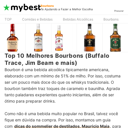
Bourbons
Te Ajudando a Fazer a Melhor Escolha
Procurar
TOP
Comidas e Bebidas
Bebidas Alcoólicas
Bourbons
Top 10 Melhores Bourbons (Buffalo
Trace, Jim Beam e mais)
Bourbon é uma bebida alcoólica tipicamente americana,
elaborado com um mínimo de 51% de milho. Por isso, costuma
ser um pouco mais doce do que os whiskys tradicionais. O
bourbon também traz toques de caramelo e baunilha. A
grada
tanto paladares experientes quanto iniciantes, além de ser
ótimo para preparar drinks.
Como não é uma bebida muito popular no Brasil, talvez você
fique em dúvida na compra. Por isso, montamos um guia
com
dicas do sommelier de destilados, Mauricio Maia
, para