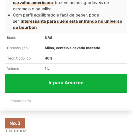
carvalho americano
trazem notas agradáveis de
caramelo e baunilha.
Com perfil equilibrado e fácil de beber, pode
ser
interessante para quem está entrando no universo
do bourbon
.
Idade
NAS
Composição
Milho, centeio e cevada maltada
Teor Alcoólico
40%
Volume
1 L
Ir para Amazon
Reportar erro
No.3
JIM BEAM