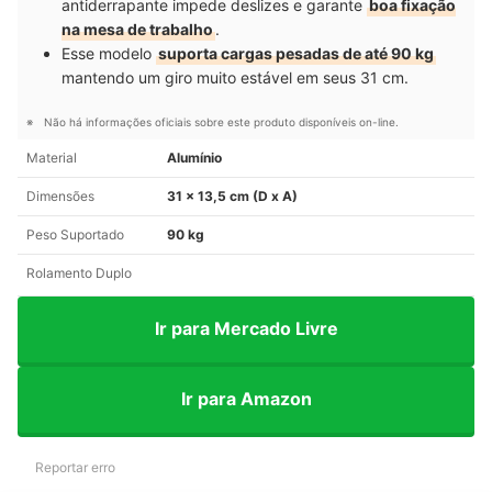
antiderrapante impede deslizes e garante
boa fixação
na mesa de trabalho
.
Esse modelo
suporta cargas pesadas de até 90 kg
mantendo um giro muito estável em seus 31 cm.
Não há informações oficiais sobre este produto disponíveis on-line.
Material
Alumínio
Dimensões
31 x 13,5 cm (D x A)
Peso Suportado
90 kg
Rolamento Duplo
Ir para Mercado Livre
Ir para Amazon
Reportar erro