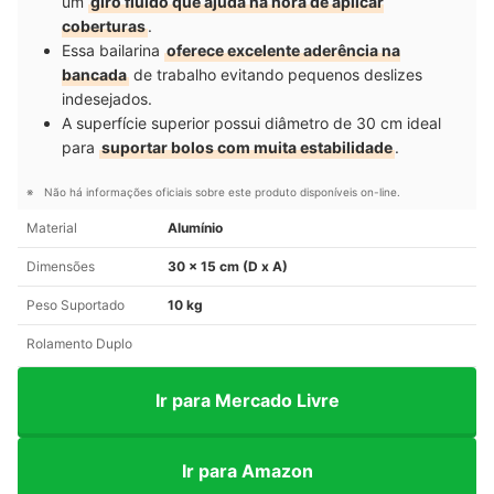
um
giro fluido que ajuda na hora de aplicar
coberturas
.
Essa bailarina
oferece excelente aderência na
bancada
de trabalho evitando pequenos deslizes
indesejados.
A superfície superior possui diâmetro de 30 cm ideal
para
suportar bolos com muita estabilidade
.
Não há informações oficiais sobre este produto disponíveis on-line.
Material
Alumínio
Dimensões
30 x 15 cm (D x A)
Peso Suportado
10 kg
Rolamento Duplo
Ir para Mercado Livre
Ir para Amazon