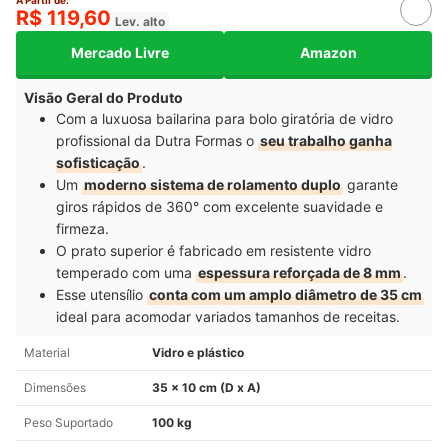
R$ 119,60
Lev. alto
Mercado Livre
Amazon
Visão Geral do Produto
Com a luxuosa bailarina para bolo giratória de vidro
profissional da Dutra Formas o
seu trabalho ganha
sofisticação
.
Um
moderno sistema de rolamento duplo
garante
giros rápidos de 360° com excelente suavidade e
firmeza.
O prato superior é fabricado em resistente vidro
temperado com uma
espessura reforçada de 8 mm
.
Esse utensílio
conta com um amplo diâmetro de 35 cm
ideal para acomodar variados tamanhos de receitas.
Material
Vidro e plástico
Dimensões
35 x 10 cm (D x A)
Peso Suportado
100 kg