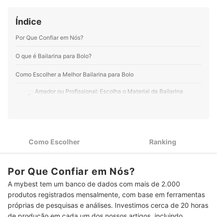
Índice
Por Que Confiar em Nós?
O que é Bailarina para Bolo?
Como Escolher a Melhor Bailarina para Bolo
Amador ou Profissional: Escolha o Material da Bailarina
1
Conforme o Uso
Compre uma Bailarina para Bolo com Rolamento Duplo para
2
Facilitar o Giro e Manuseio
Como Escolher
Ranking
Top 10 Melhores Bailarinas para Bolo
Perguntas Frequentes sobre Bailarina para Bolo
Por Que Confiar em Nós?
Como Fazer a Manutenção da Bailarina para Bolo?
A mybest tem um banco de dados com mais de 2.000
produtos registrados mensalmente, com base em ferramentas
Como lavar a bailarina para bolo?
próprias de pesquisas e análises. Investimos cerca de 20 horas
de produção em cada um dos nossos artigos, incluindo