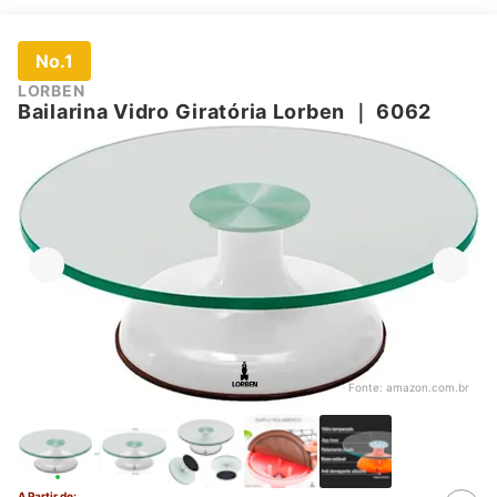
No.1
LORBEN
Bailarina Vidro Giratória Lorben
｜
6062
Fonte:
amazon.com.br
A Partir de: