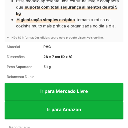
Esse modelo apresenta uma estrutura leve e compacta
que
suporta com total segurança alimentos de até 5
kg
.
Higienização simples e rápida
tornam a rotina na
cozinha muito mais prática e organizada no dia a dia.
Não há informações oficiais sobre este produto disponíveis on-line.
Material
PVC
Dimensões
28 x 7 cm (D x A)
Peso Suportado
5 kg
Rolamento Duplo
Ir para Mercado Livre
Ir para Amazon
Reportar erro