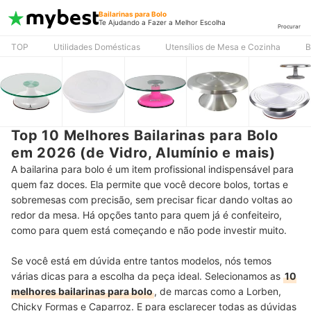
Bailarinas para Bolo
Te Ajudando a Fazer a Melhor Escolha
Procurar
TOP
Utilidades Domésticas
Utensílios de Mesa e Cozinha
B
Top 10 Melhores Bailarinas para Bolo
em 2026 (de Vidro, Alumínio e mais)
A bailarina para bolo é um item profissional indispensável para
quem faz doces. Ela permite que você decore bolos, tortas e
sobremesas com precisão, sem precisar ficar dando voltas ao
redor da mesa. Há opções tanto para quem já é confeiteiro,
como para quem está começando e não pode investir muito.
Se você está em dúvida entre tantos modelos, nós temos
várias dicas para a escolha da peça ideal. Selecionamos as
10
melhores bailarinas para bolo
, de marcas como a Lorben,
Chicky Formas e Caparroz. E para esclarecer todas as dúvidas