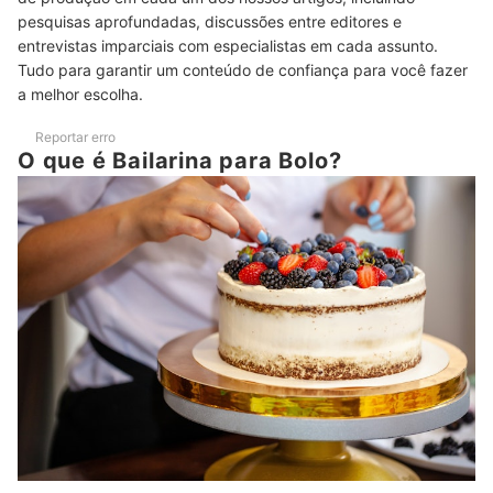
Aproveite e Conheça Produtos Úteis para Decorar e Guardar os
pesquisas aprofundadas, discussões entre editores e
Bolos!
entrevistas imparciais com especialistas em cada assunto.
Tudo para garantir um conteúdo de confiança para você fazer
a melhor escolha.
Reportar erro
O que é Bailarina para Bolo?