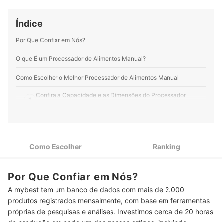
Índice
Por Que Confiar em Nós?
O que É um Processador de Alimentos Manual?
Como Escolher o Melhor Processador de Alimentos Manual
Confira a Capacidade e as Dimensões do Processador
1
Manual de Alimentos
O Processador de Alimentos Manual com 5 Lâminas é Mais
2
Rápido
Como Escolher
Ranking
3
Dê Preferência ao Processador Manual com Corda Retrátil
Verifique se o Processador Manual de Alimentos Vem com
4
Por Que Confiar em Nós?
Acessórios Adicionais
A mybest tem um banco de dados com mais de 2.000
Escolha o Processador de Alimentos Manual na Sua Cor
5
produtos registrados mensalmente, com base em ferramentas
Favorita
próprias de pesquisas e análises. Investimos cerca de 20 horas
Top 10 Melhores Processadores de Alimentos Manuais