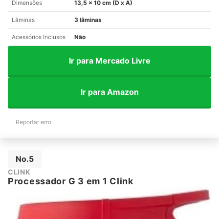
Dimensões
13,5 x 10 cm (D x A)
Lâminas
3 lâminas
Acessórios Inclusos
Não
Ir para Mercado Livre
Ir para Amazon
Reportar erro
No.5
CLINK
Processador G 3 em 1 Clink