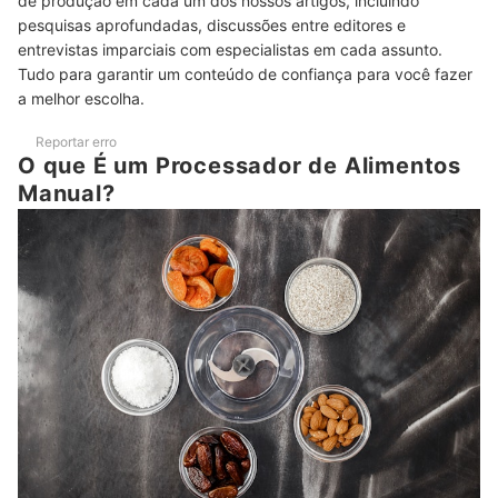
de produção em cada um dos nossos artigos, incluindo
pesquisas aprofundadas, discussões entre editores e
Conheça Outros Utensílios Úteis para Sua Cozinha
entrevistas imparciais com especialistas em cada assunto.
Tudo para garantir um conteúdo de confiança para você fazer
a melhor escolha.
Reportar erro
O que É um Processador de Alimentos
Manual?