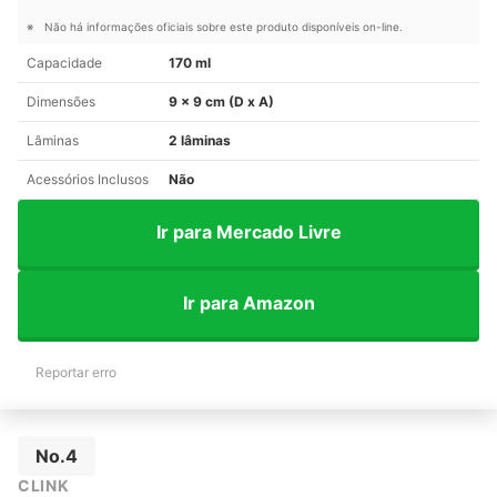
Não há informações oficiais sobre este produto disponíveis on-line.
Capacidade
170 ml
Dimensões
9 x 9 cm (D x A)
Lâminas
2 lâminas
Acessórios Inclusos
Não
Ir para Mercado Livre
Ir para Amazon
Reportar erro
No.4
CLINK