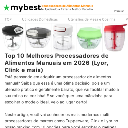
Processadores de Alimentos Manuais
Te Ajudando a Fazer a Melhor Escolha
Procurar
TOP
Utilidades Domésticas
Utensílios de Mesa e Cozinha
P
Top 10 Melhores Processadores de
Alimentos Manuais em 2026 (Lyor,
Clink e mais)
Está pensando em adquirir um processador de alimentos
manual? Saiba que essa é uma ótima decisão, pois é um
utensílio prático e geralmente barato, que vai facilitar muito a
sua rotina na cozinha! E se você quer uma mãozinha para
escolher o modelo ideal, veio ao lugar certo!
Neste artigo, você vai conhecer os mais modernos multi
processadores de marcas como Tupperware, Clink e Lyor no
nosso ranking com 10 opções para você escolher o
melhor