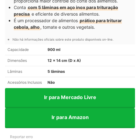
proporciona maior controle do corte dos alimentos.
Conta
com 5 lâminas em aço inox para trituração
precisa
e eficiente de diversos alimentos.
É um processador de alimentos
prático para triturar
cebola, alho
, tomate e outros vegetais.
Não há informações oficiais sobre este produto disponíveis on-line.
Capacidade
900 ml
Dimensões
12 x 14 cm (D x A)
Lâminas
5 lâminas
Acessórios Inclusos
Não
Ir para Mercado Livre
Ir para Amazon
Reportar erro