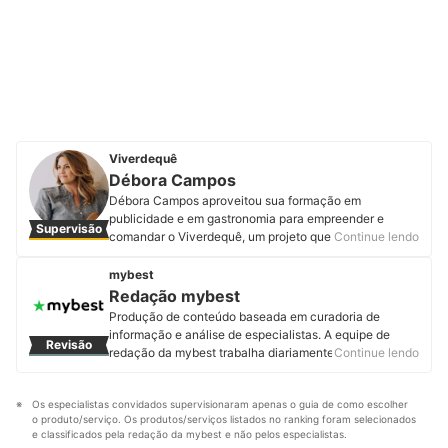
Viverdequê
Débora Campos
Débora Campos aproveitou sua formação em
publicidade e em gastronomia para empreender e
Supervisão
comandar o Viverdequê, um projeto que tem o intuito
Continue lendo
de facilitar a vida de quem quer ter uma alimentação
saudável. Além de criar conteúdo no YouTube com
mybest
receitas fáceis, rápidas e saborosas, e ministrar cursos
Redação mybest
relacionados a uma boa alimentação. Também é a
Produção de conteúdo baseada em curadoria de
idealizadora do VegExperience, um festival de comida
informação e análise de especialistas. A equipe de
Revisão
vegetariana que envolve os melhores restaurantes de
redação da mybest trabalha diariamente para fornecer
Continue lendo
Belo Horizonte todos os anos desde 2017. Em suas
a melhor experiência de escolha de produtos e serviços
redes sociais oferece aulas e e-books gratuitos sobre
a mais de 2 milhões de usuários.
alimentação saudável. Conheça mais sobre a Débora
Os especialistas convidados supervisionaram apenas o guia de como escolher 
Perfil de Redação mybest
no Instagram, Facebook e Youtube.
o produto/serviço. Os produtos/serviços listados no ranking foram selecionados 
Perfil de Débora Campos
e classificados pela redação da mybest e não pelos especialistas.