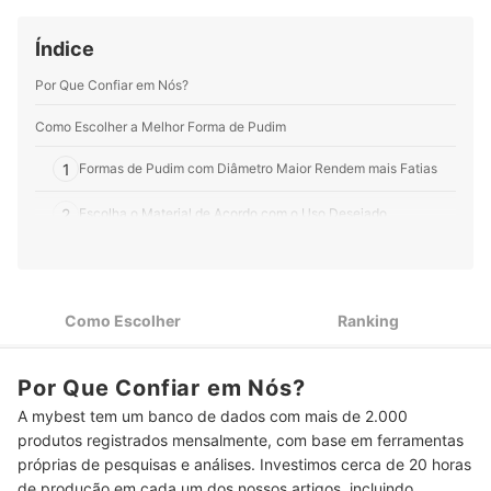
Perfil de Beatriz Assaf
Índice
Por Que Confiar em Nós?
Como Escolher a Melhor Forma de Pudim
1
Formas de Pudim com Diâmetro Maior Rendem mais Fatias
2
Escolha o Material de Acordo com o Uso Desejado
Confira se a Forma de Pudim Pode ir ao Micro-ondas, Forno e
3
Fogão
Top 10 Melhores Formas de Pudim
Como Escolher
Ranking
Conheça Outros Produtos para Deixar sua Cozinha mais Prática
Por Que Confiar em Nós?
A mybest tem um banco de dados com mais de 2.000
produtos registrados mensalmente, com base em ferramentas
próprias de pesquisas e análises. Investimos cerca de 20 horas
de produção em cada um dos nossos artigos, incluindo