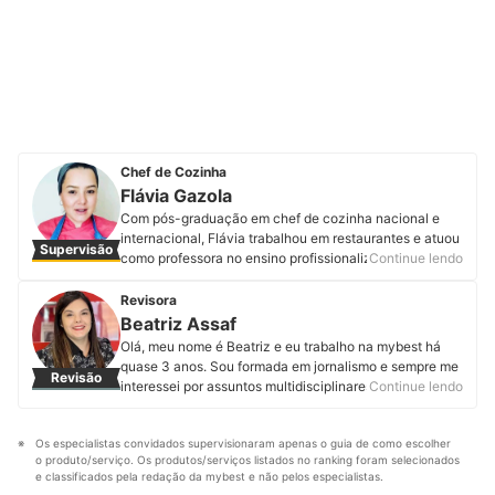
Chef de Cozinha
Flávia Gazola
Com pós-graduação em chef de cozinha nacional e
internacional, Flávia trabalhou em restaurantes e atuou
Supervisão
como professora no ensino profissionalizante,
Continue lendo
graduação e pós-graduação de gastronomia.
Atualmente é proprietária da Flávia Gazola Cozinha
Revisora
Afetiva e o que a motiva profissionalmente é conseguir
Beatriz Assaf
mexer com o sentimento e sensações das pessoas
Olá, meu nome é Beatriz e eu trabalho na mybest há
através do alimento, criando novas memórias afetivas e
quase 3 anos. Sou formada em jornalismo e sempre me
Revisão
ampliando as percepções nesse imenso universo que é
interessei por assuntos multidisciplinares, por isso logo
Continue lendo
a gastronomia, onde sempre é possível explorar mais
me encantei com o trabalho de produção de conteúdo.
um pouquinho. Conheça mais sobre a chef de cozinha
Hoje, além da curiosidade, pesquisar e desenvolver
no Instagram e em seu site.
Os especialistas convidados supervisionaram apenas o guia de como escolher 
artigos sobre temas incomuns me motiva. Sei que com
Perfil de Flávia Gazola
o produto/serviço. Os produtos/serviços listados no ranking foram selecionados 
textos fáceis de entender e bem interessantes podemos
e classificados pela redação da mybest e não pelos especialistas.
informar o leitor para que ele faça compras assertivas.