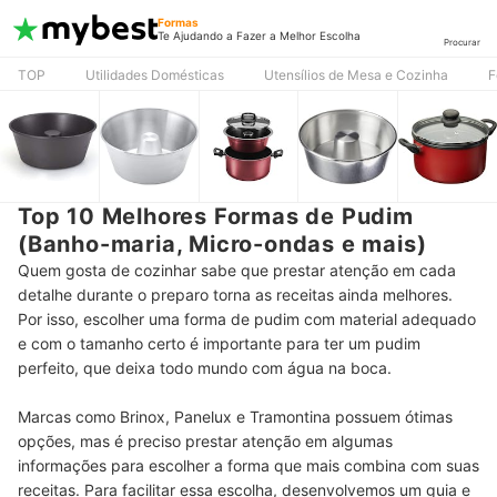
Formas
Te Ajudando a Fazer a Melhor Escolha
Procurar
TOP
Utilidades Domésticas
Utensílios de Mesa e Cozinha
F
Top 10 Melhores Formas de Pudim
(Banho-maria, Micro-ondas e mais)
Quem gosta de cozinhar sabe que prestar atenção em cada
detalhe durante o preparo torna as receitas ainda melhores.
Por isso, escolher uma forma de pudim com material adequado
e com o tamanho certo é importante para ter um pudim
perfeito, que deixa todo mundo com água na boca.
Marcas como Brinox, Panelux e Tramontina possuem ótimas
opções, mas é preciso prestar atenção em algumas
informações para escolher a forma que mais combina com suas
receitas. Para facilitar essa escolha, desenvolvemos um guia e