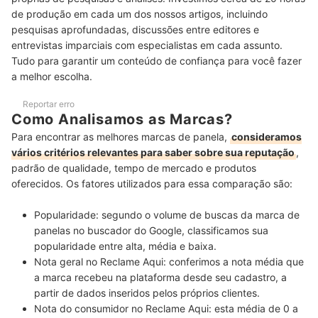
de produção em cada um dos nossos artigos, incluindo
Como Lavar Panelas de Ferro Fundido?
pesquisas aprofundadas, discussões entre editores e
entrevistas imparciais com especialistas em cada assunto.
É Preciso Fazer a Cura em Todas as Panelas? Como Deve Ser Feito?
Tudo para garantir um conteúdo de confiança para você fazer
a melhor escolha.
Veja Aqui as Melhores Panelas!
Reportar erro
Como Analisamos as Marcas?
Para encontrar as melhores marcas de panela,
consideramos
vários critérios relevantes para saber sobre sua reputação
,
padrão de qualidade, tempo de mercado e produtos
oferecidos. Os fatores utilizados para essa comparação são:
Popularidade:
segundo o volume de
buscas da marca de
panelas no buscador do Google,
classificamos sua
popularidade entre alta, média e baixa.
Nota geral no Reclame Aqui:
conferimos a
nota média que
a marca recebeu na plataforma
desde seu cadastro, a
partir de dados inseridos pelos próprios clientes.
Nota do consumidor no Reclame Aqui:
esta média de 0 a