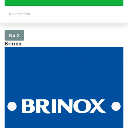
Reportar erro
No.2
Brinox