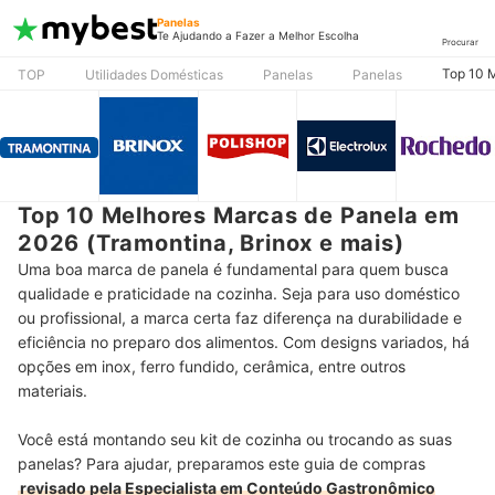
Panelas
Te Ajudando a Fazer a Melhor Escolha
Procurar
Top 10 M
TOP
Utilidades Domésticas
Panelas
Panelas
Top 10 Melhores Marcas de Panela em
2026 (Tramontina, Brinox e mais)
Uma boa marca de panela é fundamental para quem busca
qualidade e praticidade na cozinha. Seja para uso doméstico
ou profissional, a marca certa faz diferença na durabilidade e
eficiência no preparo dos alimentos. Com designs variados, há
opções em inox, ferro fundido, cerâmica, entre outros
materiais.
Você está montando seu kit de cozinha ou trocando as suas
panelas? Para ajudar, preparamos este guia de compras
revisado pela Especialista em Conteúdo Gastronômico