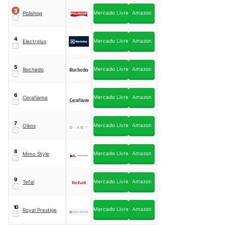
3
Mercado Livre
Amazon
Polishop
4
Mercado Livre
Amazon
Electrolux
5
Mercado Livre
Amazon
Rochedo
6
Mercado Livre
Amazon
Ceraflame
7
Mercado Livre
Amazon
Oikos
8
Mercado Livre
Amazon
Mimo Style
9
Mercado Livre
Amazon
Tefal
10
Mercado Livre
Amazon
Royal Prestige