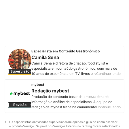
Especialista em Conteúdo Gastronômico
Camila Sena
Camila Sena é diretora de criação, food stylist e
especialista em conteúdo gastronômico, com mais de
Supervisão
10 anos de experiência em TV, livros e restaurantes.
Continue lendo
Sócia de uma agência de publicidade e produtora
audiovisual, desenvolve estratégias para marcas e
mybest
restaurantes. Camila se formou em cursos com chefs
Redação mybest
renomados, como Joyce Galvão (bolos e tortas),
Produção de conteúdo baseada em curadoria de
Henrique Fogaça (técnicas e receitas), Jun Sakamoto
informação e análise de especialistas. A equipe de
Revisão
(arte do sushi), Rodrigo Oliveira (cozinha sertaneja),
redação da mybest trabalha diariamente para fornecer
Continue lendo
Helena Rizzo (cozinha contemporânea) e Dani Noce
a melhor experiência de escolha de produtos e serviços
(confeitaria). Atuou como diretora de programas no
a mais de 2 milhões de usuários.
canal Sabor & Arte, como O Tempero do Mundo e
Os especialistas convidados supervisionaram apenas o guia de como escolher 
Perfil de Redação mybest
Cozinha do Cerrado.
o produto/serviço. Os produtos/serviços listados no ranking foram selecionados 