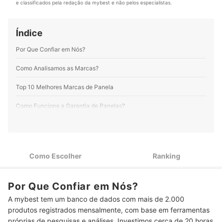
Perfil de Camila Sena
e classificados pela redação da mybest e não pelos especialistas.
Índice
Por Que Confiar em Nós?
Como Analisamos as Marcas?
Top 10 Melhores Marcas de Panela
Como Funciona a Garantia de Panelas?
Como Armazenar Panelas?
Quais São os Tipos de Panela?
Como Escolher
Ranking
Perguntas Frequentes sobre Marcas de Panela
Quando Inventaram a Panela?
Por Que Confiar em Nós?
A mybest tem um banco de dados com mais de 2.000
Como Tirar Mancha de Queimado do Fundo da Panela de Inox?
produtos registrados mensalmente, com base em ferramentas
Como Lavar Panelas Antiaderentes?
próprias de pesquisas e análises. Investimos cerca de 20 horas