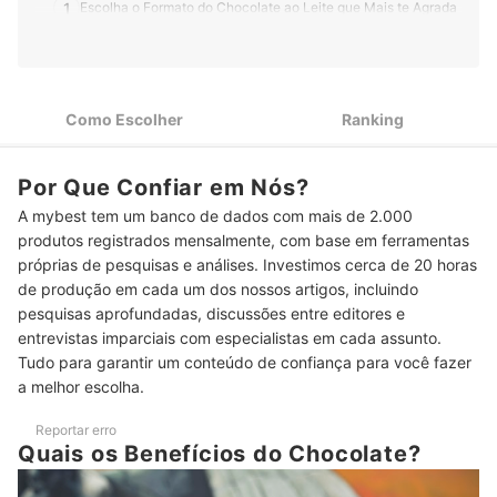
1
Escolha o Formato do Chocolate ao Leite que Mais te Agrada
Ingredientes Complementares Podem Dar um Sabor Diferente
2
ao Chocolate
Verifique os Ingredientes do Chocolate ao Leite Caso Tenha
3
Como Escolher
Ranking
Alguma Alergia
O Tamanho da Embalagem Deve Ser Compatível com a Sua
4
Por Que Confiar em Nós?
Vontade ou Necessidade
A mybest tem um banco de dados com mais de 2.000
5
Escolha o Chocolate ao Leite da Sua Marca Preferida
produtos registrados mensalmente, com base em ferramentas
próprias de pesquisas e análises. Investimos cerca de 20 horas
Top 10 Melhores Chocolates ao Leite
de produção em cada um dos nossos artigos, incluindo
pesquisas aprofundadas, discussões entre editores e
Aprenda Ideias e Receitas Incríveis com Chocolates
entrevistas imparciais com especialistas em cada assunto.
Confira Também Outras Indicações de Chocolates
Tudo para garantir um conteúdo de confiança para você fazer
a melhor escolha.
Reportar erro
Quais os Benefícios do Chocolate?