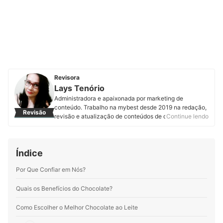
Revisora
Lays Tenório
Administradora e apaixonada por marketing de
conteúdo. Trabalho na mybest desde 2019 na redação,
Revisão
revisão e atualização de conteúdos de diversas
Continue lendo
categorias. Já contribui na produção de mais de 600
artigos com o propósito de ajudar você a tomar boas
decisões de compra e encontrar os melhores produtos.
Índice
Perfil de Lays Tenório
Por Que Confiar em Nós?
Quais os Benefícios do Chocolate?
Como Escolher o Melhor Chocolate ao Leite