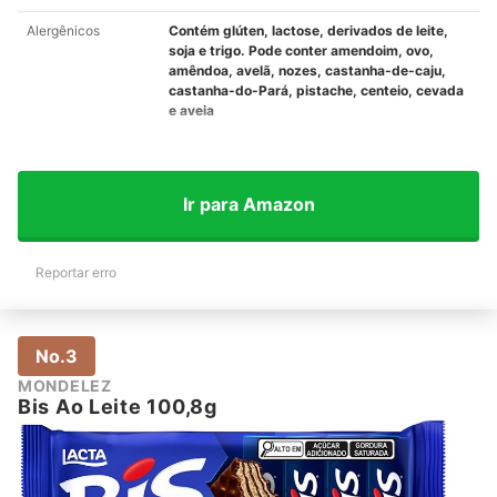
Alergênicos
Contém glúten, lactose, derivados de leite,
soja e trigo. Pode conter amendoim, ovo,
amêndoa, avelã, nozes, castanha-de-caju,
castanha-do-Pará, pistache, centeio, cevada
e aveia
Ir para Amazon
Reportar erro
No.3
MONDELEZ
Bis Ao Leite 100,8g