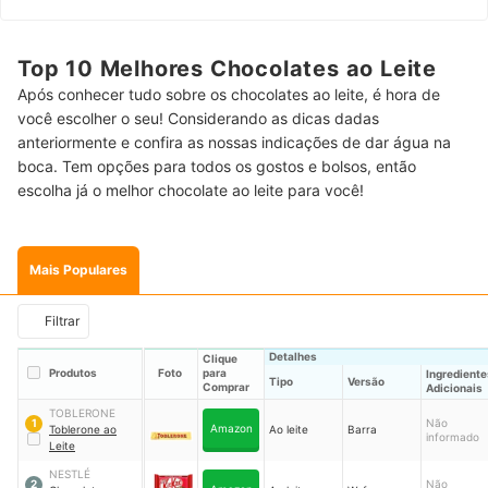
Top 10 Melhores Chocolates ao Leite
Após conhecer tudo sobre os chocolates ao leite, é hora de
você escolher o seu! Considerando as dicas dadas
anteriormente e confira as nossas indicações de dar água na
boca. Tem opções para todos os gostos e bolsos, então
escolha já o melhor chocolate ao leite para você!
Mais Populares
Filtrar
Detalhes
Clique
Produtos
Foto
para
Ingrediente
Tipo
Versão
Comprar
Adicionais
TOBLERONE
Não
1
Amazon
Toblerone ao
Ao leite
Barra
informado
Leite
NESTLÉ
Não
2