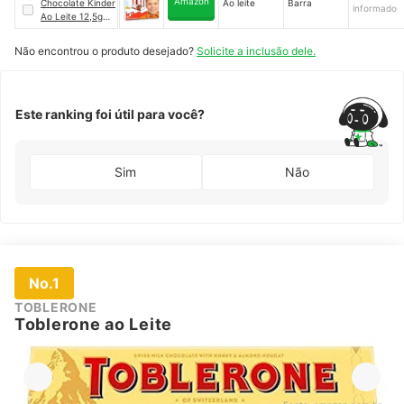
Amazon
Chocolate Kinder
Ao leite
Barra
informado
Ao Leite 12,5g
(24 unidades)
Não encontrou o produto desejado?
Solicite a inclusão dele.
Este ranking foi útil para você?
Sim
Não
No.1
TOBLERONE
Toblerone ao Leite