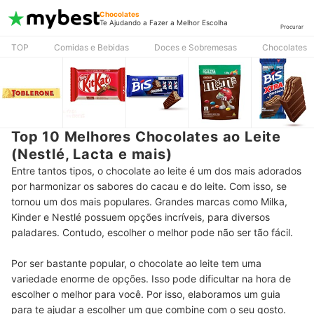
Chocolates
Te Ajudando a Fazer a Melhor Escolha
Procurar
TOP
Comidas e Bebidas
Doces e Sobremesas
Chocolates
Top 10 Melhores Chocolates ao Leite
(Nestlé, Lacta e mais)
Entre tantos tipos, o chocolate ao leite é um dos mais adorados
por harmonizar os sabores do cacau e do leite. Com isso, se
tornou um dos mais populares. Grandes marcas como Milka,
Kinder e Nestlé possuem opções incríveis, para diversos
paladares. Contudo, escolher o melhor pode não ser tão fácil.
Por ser bastante popular, o chocolate ao leite tem uma
variedade enorme de opções. Isso pode dificultar na hora de
escolher o melhor para você. Por isso, elaboramos um guia
para te ajudar a escolher um que combine com o seu gosto.