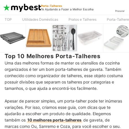
Porta-Talheres
Te Ajudando a Fazer a Melhor Escolha
Procurar
TOP
Utilidades Domésticas
Pratos e Talheres
Porta-Talher
Top 10 Melhores Porta-Talheres
Uma das melhores formas de manter os utensílios da cozinha
organizados é ter um bom porta-talheres de gaveta. T
ambém
conhecido como organizador de talheres, esse objeto costuma
possuir divisões que separam os talheres por categorias e
tamanhos, o que ajuda a encontrá-los facilmente.
Apesar de parecer simples, um porta-talher pode ter inúmeras
variações. Por isso, criamos esse guia, com dicas que te
ajudarão a escolher um produto de qualidade. Elegemos
também os
10 melhores porta-talheres
de gaveta, de
marcas como Ou, Sanremo e Coza, para você escolher o seu.