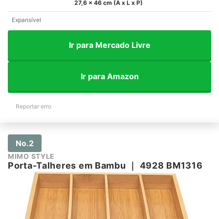
27,6 x 46 cm (A x L x P)
Expansível
Ir para Mercado Livre
Ir para Amazon
Reportar erro
No.2
MIMO STYLE
Porta-Talheres em Bambu
｜
4928 BM1316