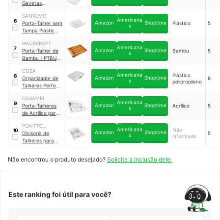
Gavetas
Extensível
｜
5070
SANREMO
Americana
6
Amazon
Shoptime
Porta-Talher sem
Plástico
5
s
Tampa Plástico
｜
356
HAÜSKRAFT
Americana
7
Amazon
Shoptime
Porta-Talher de
Bambu
5
s
Bambu
｜
‎PTBU-
001
COZA
Americana
Plástico
8
Amazon
Shoptime
Organizador de
6
s
polipropileno
Talheres Perfect
Coza
｜
CASAMEI
109813007
Americana
9
Amazon
Shoptime
Porta-Talheres
Acrílico
5
s
de Acrílico para
Organizar
PONTTO
Americana
Não
10
Amazon
Shoptime
LAVABO
Divisoria de
5
s
informado
Talheres para
Gavetas de
Cozinha
｜
10160
Não encontrou o produto desejado?
Solicite a inclusão dele.
Este ranking foi útil para você?