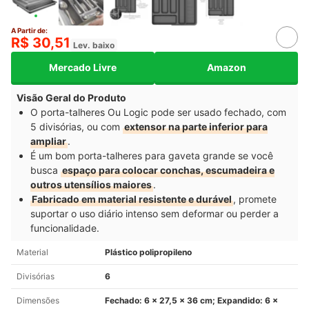
A Partir de:
R$ 30,51
Lev. baixo
Mercado Livre
Amazon
Visão Geral do Produto
O porta-talheres Ou Logic pode ser usado fechado, com
5 divisórias, ou com
extensor na parte inferior para
ampliar
.
É um bom porta-talheres para gaveta grande se você
busca
espaço para colocar conchas, escumadeira e
outros utensílios maiores
.
Fabricado em material resistente e durável
, promete
suportar o uso diário intenso sem deformar ou perder a
funcionalidade.
Material
Plástico polipropileno
Divisórias
6
Dimensões
Fechado: 6 x 27,5 x 36 cm; Expandido: 6 x