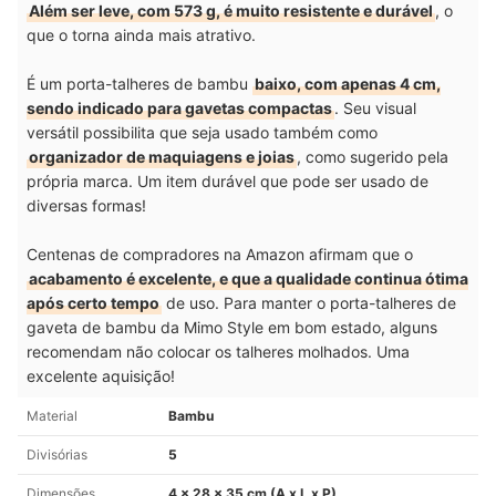
Além ser leve, com 573 g, é muito resistente e durável
, o
que o torna ainda mais atrativo.
É um porta-talheres de bambu
baixo, com apenas 4 cm,
sendo indicado para gavetas compactas
. Seu visual
versátil possibilita que seja usado também como
organizador de maquiagens e joias
, como sugerido pela
própria marca. Um item durável que pode ser usado de
diversas formas!
Centenas de compradores na Amazon afirmam que o
acabamento é excelente, e que a qualidade continua ótima
após certo tempo
de uso. Para manter o porta-talheres de
gaveta de bambu da Mimo Style em bom estado, alguns
recomendam não colocar os talheres molhados. Uma
excelente aquisição!
Material
Bambu
Divisórias
5
Dimensões
4 x 28 x 35 cm (A x L x P)