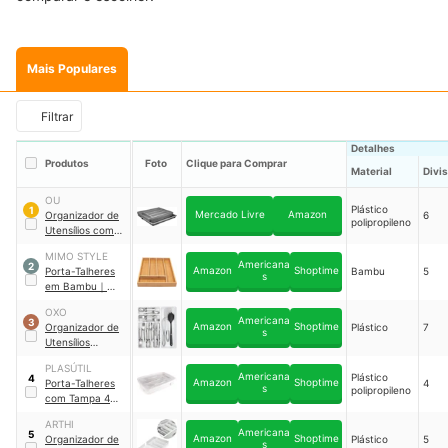
Mais Populares
Filtrar
Detalhes
Produtos
Foto
Clique para Comprar
Material
Divis
OU
Plástico
1
Mercado Livre
Amazon
Organizador de
6
polipropileno
Utensílios com
Extensor Ou
MIMO STYLE
Linha Logic
｜
Americana
2
Amazon
Shoptime
Porta-Talheres
Bambu
5
OL750CHF
s
em Bambu
｜
4928 BM1316
OXO
Americana
3
Amazon
Shoptime
Organizador de
Plástico
7
s
Utensílios
Extensível
PLASÚTIL
Grande
｜
Americana
Plástico
4
Amazon
Shoptime
Porta-Talheres
4
13153400B
s
polipropileno
com Tampa 4
Divisórias
｜
ARTHI
003838-2042
Americana
5
Amazon
Shoptime
Organizador de
Plástico
5
s