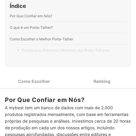
entregar informação de qualidade em linguagem clara,
Índice
objetiva e gostosa de ler.
Perfil de Bruna Oliveira
Por Que Confiar em Nós?
O que é um Porta-Talher?
Como Escolher o Melhor Porta-Talher
1
Conheça os Principais Materiais dos Porta-Talheres
Prefira Modelos com Mais Divisórias para Melhorar a
2
Organização
Confira se o Tamanho do Porta-Talheres É Compatível com a
3
Como Escolher
Ranking
Gaveta
Top 10 Melhores Porta-Talheres
Por Que Confiar em Nós?
Confira Também Outras Indicações de Utensílios para Cozinha
A mybest tem um banco de dados com mais de 2.000
produtos registrados mensalmente, com base em ferramentas
Conclusão
próprias de pesquisas e análises. Investimos cerca de 20 horas
de produção em cada um dos nossos artigos, incluindo
pesquisas aprofundadas, discussões entre editores e