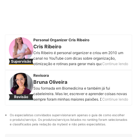
Personal Organizer Cris Ribeiro
Cris Ribeiro
Cris Ribeiro é personal organizer e criou em 2010 um
canal no YouTube com dicas sobre organização,
Supervisão
otimização e rotinas para gerar mais qualidade de vida
Continue lendo
dentro do lar. Ao criar conteúdo para o canal, que já
conta com mais de 300 mil inscritos, Cris Ribeiro ajuda
Revisora
pessoas a ter qualidade de vida e organizar de dentro
Bruna Oliveira
para fora, da mente para casa. Conheça mais sobre a
Sou formada em Biomedicina e também já fui
Cris Ribeiro no Instagram, Facebook, YouTube e em seu
cabeleireira. Mas ler, escrever e aprender coisas novas
Revisão
site.
sempre foram minhas maiores paixões. Desde que
Continue lendo
Perfil de Cris Ribeiro
assumi minha real vocação, encontrei na mybest o
espaço perfeito para expressar minha
Os especialistas convidados supervisionaram apenas o guia de como escolher 
multipotencialidade. Por aqui produzo e atualizo
o produto/serviço. Os produtos/serviços listados no ranking foram selecionados 
conteúdos sobre os mais variados temas. Meus
e classificados pela redação da mybest e não pelos especialistas.
preferidos são produtos pet, cosméticos, eletroportáteis
e suplementos alimentares. Minha motivação é