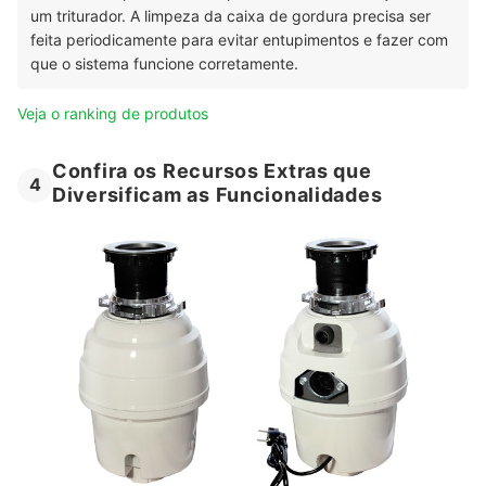
e consultorias. Criou o Engeplificando, projeto em que ajuda os profissionais
um triturador. A limpeza da caixa de gordura precisa ser
da área a fazerem obras e projetos sem dor de cabeça, seja através de
suas consultorias online ou dos serviços de compatibilização e análise de
feita periodicamente para evitar entupimentos e fazer com
projetos e obras. Conheça mais sobre o Felipe Castro no Instagram,
que o sistema funcione corretamente.
Facebook, YouTube e em seu site.
Veja o ranking de produtos
Confira os Recursos Extras que
4
Diversificam as Funcionalidades