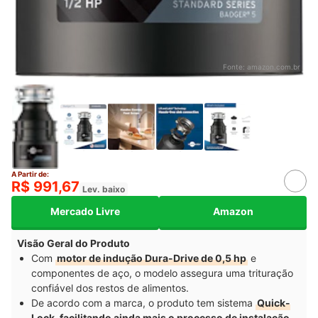
Fonte:
amazon.com.br
A Partir de:
R$ 991,67
Lev. baixo
Mercado Livre
Amazon
Visão Geral do Produto
Com
motor de indução Dura-Drive de 0,5 hp
e
componentes de aço, o modelo assegura uma trituração
confiável dos restos de alimentos.
De acordo com a marca, o produto tem sistema
Quick-
Lock, facilitando ainda mais o processo de instalação
.