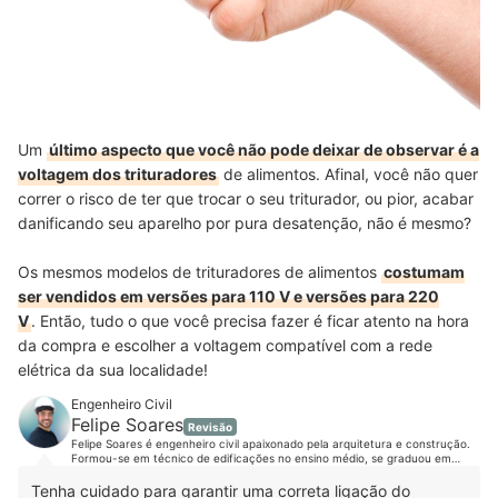
Um
último aspecto que você não pode deixar de observar é a
voltagem dos trituradores
de alimentos. Afinal, você não quer
correr o risco de ter que trocar o seu triturador, ou pior, acabar
danificando seu aparelho por pura desatenção, não é mesmo?
Os mesmos modelos de trituradores de alimentos
costumam
ser vendidos em versões para 110 V e versões para 220
V
. Então, tudo o que você precisa fazer é ficar atento na hora
da compra e escolher a voltagem compatível com a rede
elétrica da sua localidade!
Engenheiro Civil
Felipe Soares
Revisão
Felipe Soares é engenheiro civil apaixonado pela arquitetura e construção.
Formou-se em técnico de edificações no ensino médio, se graduou em
engenharia civil e fez especialização em estruturas e fundações. Além disso
se aprimorou em diversos cursos que vão desde design e gerenciamento
Tenha cuidado para garantir uma correta ligação do