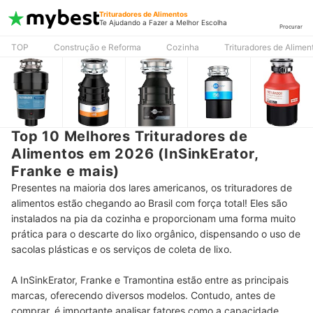
Trituradores de Alimentos
Te Ajudando a Fazer a Melhor Escolha
Procurar
TOP
Construção e Reforma
Cozinha
Trituradores de Alimen
Top 10 Melhores Trituradores de
Alimentos em 2026 (InSinkErator,
Franke e mais)
Presentes na maioria dos lares americanos, os trituradores de
alimentos estão chegando ao Brasil com força total! Eles são
instalados na pia da cozinha e proporcionam uma forma muito
prática para o descarte do lixo orgânico, dispensando o uso de
sacolas plásticas e os serviços de coleta de lixo.
A InSinkErator, Franke e Tramontina estão entre as principais
marcas, oferecendo diversos modelos. Contudo, antes de
comprar, é importante analisar fatores como a capacidade,