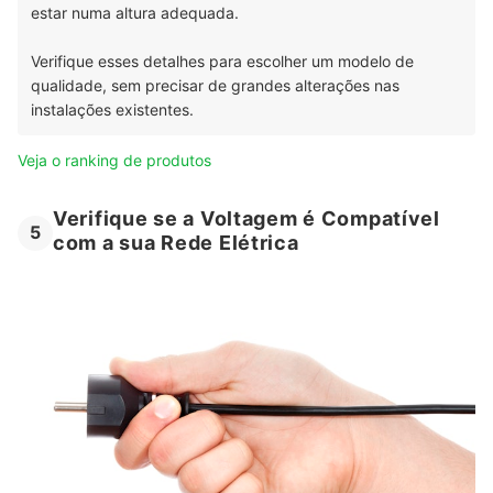
estar numa altura adequada.
Facebook, YouTube e em seu site.
Verifique esses detalhes para escolher um modelo de
qualidade, sem precisar de grandes alterações nas
instalações existentes.
Veja o ranking de produtos
Verifique se a Voltagem é Compatível
5
com a sua Rede Elétrica