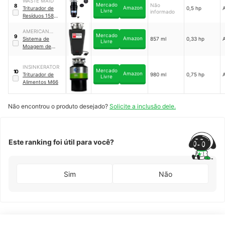
WASTE MAID
Mercado
Não
8
Amazon
Triturador de
0,5 hp
Livre
informado
Resíduos 158
｜
10-US-WM-158-
3B
AMERICAN
Mercado
9
Amazon
STANDARD
Sistema de
857 ml
0,33 hp
Livre
Moagem de
Resíduos
Alimentares
｜
10-
INSINKERATOR
US-AS-3
Mercado
10
Amazon
Triturador de
980 ml
0,75 hp
Livre
Alimentos M66
Não encontrou o produto desejado?
Solicite a inclusão dele.
Este ranking foi útil para você?
Sim
Não