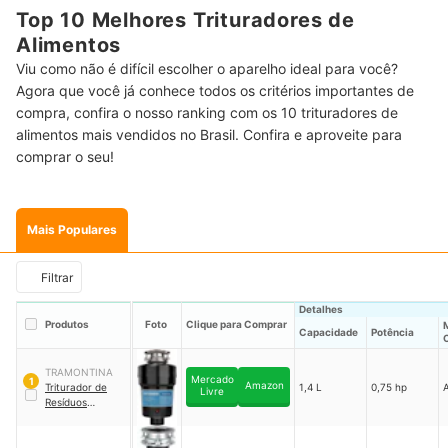
Top 10 Melhores Trituradores de
Alimentos
Viu como não é difícil escolher o aparelho ideal para você?
Agora que você já conhece todos os critérios importantes de
compra, confira o nosso ranking com os 10 trituradores de
alimentos mais vendidos no Brasil. Confira e aproveite para
comprar o seu!
Mais Populares
Filtrar
Detalhes
Produtos
Foto
Clique para Comprar
M
Capacidade
Potência
TRAMONTINA
Mercado
1
Amazon
Triturador de
1,4 L
0,75 hp
Livre
Resíduos
Alimentares para
Cubas ou Pias
｜
94522003