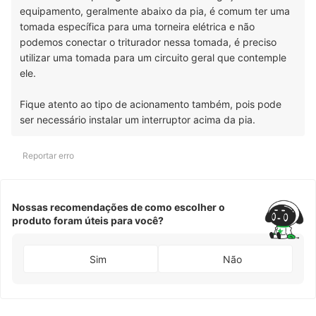
até elétrica e hidráulica. Terminou sua segunda pós-graduação em design
equipamento, geralmente abaixo da pia, é comum ter uma
de interiores e hoje atua trazendo técnica e criatividade para seus projetos
e consultorias. Criou o Engeplificando, projeto em que ajuda os profissionais
tomada específica para uma torneira elétrica e não
da área a fazerem obras e projetos sem dor de cabeça, seja através de
suas consultorias online ou dos serviços de compatibilização e análise de
podemos conectar o triturador nessa tomada, é preciso
projetos e obras. Conheça mais sobre o Felipe Castro no Instagram,
utilizar uma tomada para um circuito geral que contemple
Facebook, YouTube e em seu site.
ele.
Fique atento ao tipo de acionamento também, pois pode
ser necessário instalar um interruptor acima da pia.
Reportar erro
Nossas recomendações de como escolher o
produto foram úteis para você?
Sim
Não