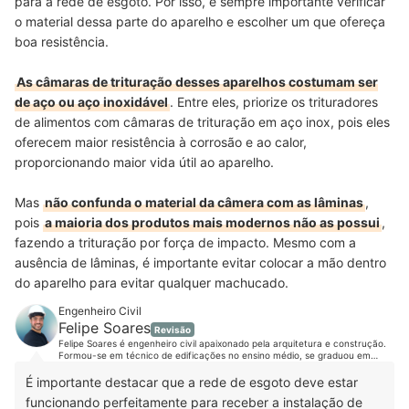
para a rede de esgoto. Por isso, é sempre importante verificar
o material dessa parte do aparelho e escolher um que ofereça
boa resistência.
As câmaras de trituração desses aparelhos costumam ser
de aço ou aço inoxidável
. Entre eles, priorize os trituradores
de alimentos com câmaras de trituração em aço inox, pois eles
oferecem maior resistência à corrosão e ao calor,
proporcionando maior vida útil ao aparelho.
Mas
não confunda o material da câmera com as lâminas
,
pois
a maioria dos produtos mais modernos não as possui
,
fazendo a trituração por força de impacto. Mesmo com a
ausência de lâminas, é importante evitar colocar a mão dentro
do aparelho para evitar qualquer machucado.
Engenheiro Civil
Felipe Soares
Revisão
Felipe Soares é engenheiro civil apaixonado pela arquitetura e construção.
Formou-se em técnico de edificações no ensino médio, se graduou em
engenharia civil e fez especialização em estruturas e fundações. Além disso
se aprimorou em diversos cursos que vão desde design e gerenciamento
É importante destacar que a rede de esgoto deve estar
até elétrica e hidráulica. Terminou sua segunda pós-graduação em design
funcionando perfeitamente para receber a instalação de
de interiores e hoje atua trazendo técnica e criatividade para seus projetos