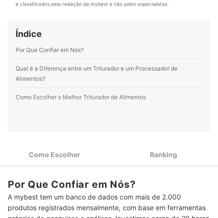
obras. Conheça mais sobre o Felipe Castro no
e classificados pela redação da mybest e não pelos especialistas.
da mybest e me motiva a produzir mais, entregando
Instagram, Facebook, YouTube e em seu site.
dedicação em cada texto. Trabalhar na mybest é uma
Perfil de Felipe Soares
experiência incrível e enriquecedora. Inclusive, já
Índice
redigi, revisei e atualizei mais de 400 artigos para o
site!
Por Que Confiar em Nós?
Perfil de Sara Berwian
Qual é a Diferença entre um Triturador e um Processador de
Alimentos?
Como Escolher o Melhor Triturador de Alimentos
1
Escolha a Capacidade de Acordo com o Volume de Resíduos
Para Máxima Eficiência, Escolha Trituradores com 0,75 hp de
2
Potência
Como Escolher
Ranking
Prefira Modelos com Câmara de Trituração em Aço Inox para
3
Maior Resistência
Por Que Confiar em Nós?
Confira os Recursos Extras que Diversificam as
4
Funcionalidades
A mybest tem um banco de dados com mais de 2.000
produtos registrados mensalmente, com base em ferramentas
5
Verifique se a Voltagem é Compatível com a sua Rede Elétrica