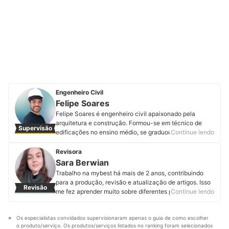
Engenheiro Civil
Felipe Soares
Felipe Soares é engenheiro civil apaixonado pela
arquitetura e construção. Formou-se em técnico de
Supervisão
edificações no ensino médio, se graduou em
Continue lendo
engenharia civil e fez especialização em estruturas e
fundações. Além disso se aprimorou em diversos cursos
Revisora
que vão desde design e gerenciamento até elétrica e
Sara Berwian
hidráulica. Terminou sua segunda pós-graduação em
Trabalho na mybest há mais de 2 anos, contribuindo
design de interiores e hoje atua trazendo técnica e
para a produção, revisão e atualização de artigos. Isso
Revisão
criatividade para seus projetos e consultorias. Criou o
me fez aprender muito sobre diferentes produtos e
Continue lendo
Engeplificando, projeto em que ajuda os profissionais
técnicas de SEO. Hoje o que me motiva é entregar um
da área a fazerem obras e projetos sem dor de cabeça,
conteúdo de fácil compreensão, mesmo com um tema
seja através de suas consultorias online ou dos
Os especialistas convidados supervisionaram apenas o guia de como escolher 
incomum. Apesar de não ser formada na área, sempre
serviços de compatibilização e análise de projetos e
o produto/serviço. Os produtos/serviços listados no ranking foram selecionados 
gostei de escrever. Foi isso o que me trouxe até o time