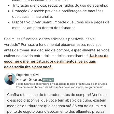
Trituração silenciosa:
reduz os ruídos do uso do aparelho.
Proteção
Bioshield
:
previne a proliferação de bactérias
que causam mau cheiro.
Dispositivo
Silver Guard
:
impede que utensílios e peças de
metal caiam para dentro do triturador.
São muitas funcionalidades adicionais possíveis, não é
verdade? Por isso, é fundamental observar esses recursos
antes de tomar sua decisão de compra, especialmente se você
estiver na dúvida entre dois modelos semelhantes!
Na hora de
escolher o melhor triturador de alimentos, veja quais
delas serão úteis para você!
Engenheiro Civil
Felipe Soares
Revisão
Felipe Soares é engenheiro civil apaixonado pela arquitetura e construção.
Formou-se em técnico de edificações no ensino médio, se graduou em
engenharia civil e fez especialização em estruturas e fundações. Além disso
se aprimorou em diversos cursos que vão desde design e gerenciamento
Confira o tamanho do triturador antes de comprar! Verifique
até elétrica e hidráulica. Terminou sua segunda pós-graduação em design
o espaço disponível que você tem abaixo da cuba, existem
de interiores e hoje atua trazendo técnica e criatividade para seus projetos
e consultorias. Criou o Engeplificando, projeto em que ajuda os profissionais
modelos de triturador que chegam até 36 cm de altura, e o
da área a fazerem obras e projetos sem dor de cabeça, seja através de
suas consultorias online ou dos serviços de compatibilização e análise de
ponto de esgoto para o escoamento dos efluentes precisa
projetos e obras. Conheça mais sobre o Felipe Castro no Instagram,