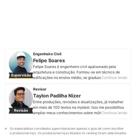
Engenheiro Civil
Felipe Soares
Felipe Soares é engenheiro civil apaixonado pela
arquitetura e construção. Formou-se em técnico de
Supervisão
edificações no ensino médio, se graduou em
Continue lendo
engenharia civil e fez especialização em estruturas e
fundações. Além disso se aprimorou em diversos cursos
Revisor
que vão desde design e gerenciamento até elétrica e
Taylon Padilha Nizer
hidráulica. Terminou sua segunda pós-graduação em
Entre produções, revisões e atualizações, já trabalhei
design de interiores e hoje atua trazendo técnica e
em mais de 100 textos na mybest. Isso me possibilitou
Revisão
criatividade para seus projetos e consultorias. Criou o
ampliar meus conhecimentos sobre múltiplas
Continue lendo
Engeplificando, projeto em que ajuda os profissionais
temáticas, sempre visando assegurar ao leitor um artigo
da área a fazerem obras e projetos sem dor de cabeça,
de qualidade. Sou formado em licenciatura em teatro.
seja através de suas consultorias online ou dos
Os especialistas convidados supervisionaram apenas o guia de como escolher 
Minha paixão por roteiro e dramaturgia proporciona
serviços de compatibilização e análise de projetos e
o produto/serviço. Os produtos/serviços listados no ranking foram selecionados 
uma união entre estas distintas áreas, resultando em