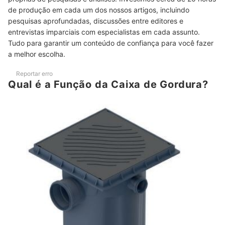
Observe os Recursos Extras para Maior Praticidade de
de produção em cada um dos nossos artigos, incluindo
6
Limpeza e Manutenção
pesquisas aprofundadas, discussões entre editores e
entrevistas imparciais com especialistas em cada assunto.
Top 10 Melhores Caixas de Gordura
Tudo para garantir um conteúdo de confiança para você fazer
a melhor escolha.
Veja Outros Acessórios para Deixar Sua Pia de Cozinha Bem
Instalada
Reportar erro
Qual é a Função da Caixa de Gordura?
Conclusão