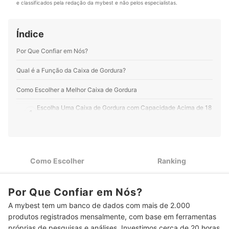
obras. Conheça mais sobre o Felipe Castro no
e classificados pela redação da mybest e não pelos especialistas.
textos cada vez mais fluidos e cativantes.
Instagram, Facebook, YouTube e em seu site.
Perfil de Taylon Padilha Nizer
Perfil de Felipe Soares
Índice
Por Que Confiar em Nós?
Qual é a Função da Caixa de Gordura?
Como Escolher a Melhor Caixa de Gordura
Escolha Uma Caixa de Gordura com Capacidade Acima de 18
1
Litros
Fique de Olho nas Dimensões da Caixa para Evitar
2
Transtornos na Instalação
Como Escolher
Ranking
Para Instalação Adequada, Observe as Medidas de Entradas
3
e Saídas da Caixa
Confira o Material para Garantir Uma Caixa de Gordura
Por Que Confiar em Nós?
4
Resistente
A mybest tem um banco de dados com mais de 2.000
produtos registrados mensalmente, com base em ferramentas
5
Veja Se a Caixa de Gordura Suporta Altas Temperaturas
próprias de pesquisas e análises. Investimos cerca de 20 horas