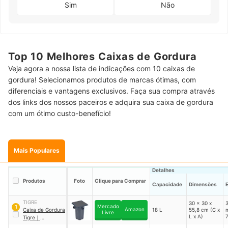
Sim
Não
Top 10 Melhores Caixas de Gordura
Veja agora a nossa lista de indicações com 10 caixas de
gordura! Selecionamos produtos de marcas ótimas, com
diferenciais e vantagens exclusivos. Faça sua compra através
dos links dos nossos paceiros e adquira sua caixa de gordura
com um ótimo custo-benefício!
Mais Populares
Detalhes
Produtos
Foto
Clique para Comprar
Capacidade
Dimensões
TIGRE
30 x 30 x
3
Mercado
1
Amazon
Caixa de Gordura
18 L
55,8 cm (C x
Livre
L x A)
Tigre
｜
100019323P