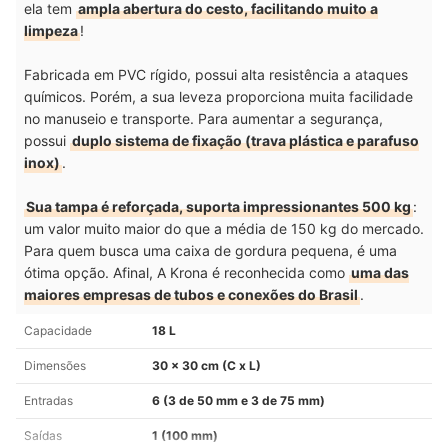
ela tem
ampla abertura do cesto, facilitando muito a
limpeza
!
Fabricada em PVC rígido, possui alta resistência a ataques
químicos. Porém, a sua leveza proporciona muita facilidade
no manuseio e transporte. Para aumentar a segurança,
possui
duplo sistema de fixação (trava plástica e parafuso
inox)
.
Sua tampa é reforçada, suporta impressionantes 500 kg
:
um valor muito maior do que a média de 150 kg do mercado.
Para quem busca uma caixa de gordura pequena, é uma
ótima opção. Afinal, A Krona é reconhecida como
uma das
maiores empresas de tubos e conexões do Brasil
.
Capacidade
18 L
Dimensões
30 x 30 cm (C x L)
Entradas
6 (3 de 50 mm e 3 de 75 mm)
Saídas
1 (100 mm)