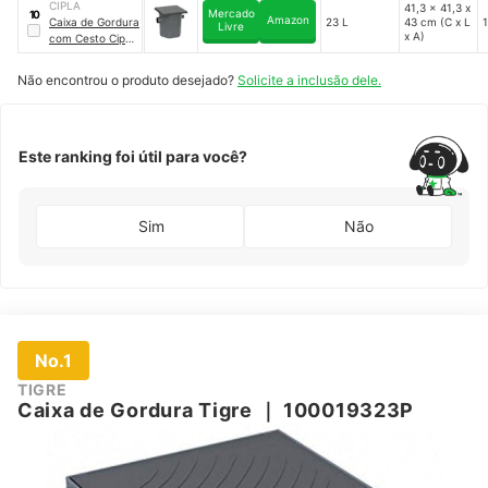
CIPLA
41,3 x 41,3 x
Mercado
10
Amazon
Caixa de Gordura
23 L
43 cm (C x L
Livre
x A)
com Cesto Cipla
｜
3099
Não encontrou o produto desejado?
Solicite a inclusão dele.
Este ranking foi útil para você?
Sim
Não
No.1
TIGRE
Caixa de Gordura Tigre
｜
100019323P