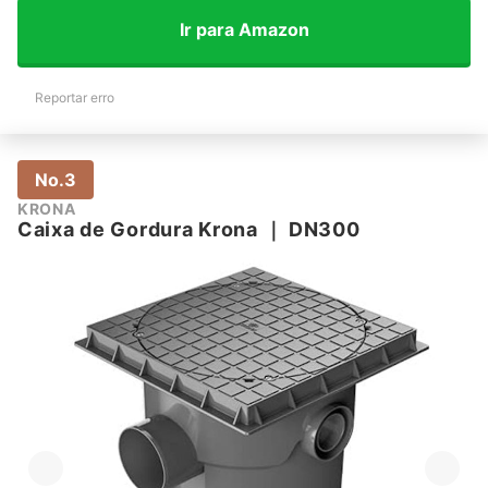
Ir para Amazon
Reportar erro
No.3
KRONA
Caixa de Gordura Krona
｜
DN300