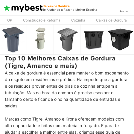
Caixas de Gordura
Te Ajudando a Fazer a Melhor Escolha
Procurar
TOP
Construção e Reforma
Cozinha
Caixas de Gordura
Top 10 Melhores Caixas de Gordura
(Tigre, Amanco e mais)
A caixa de gordura é essencial para manter o bom escoamento
do esgoto em residências e prédios. Ela impede que a gordura
e os resíduos provenientes de pias de cozinha entupam a
tubulação. Mas na hora da compra é preciso escolher o
tamanho certo e ficar de olho na quantidade de entradas e
saídas!
Marcas como Tigre, Amanco e Krona oferecem modelos com
alta capacidade e feitas com material reforçado. E para te
ajudar a escolher a melhor entre elas, criamos esse guia de