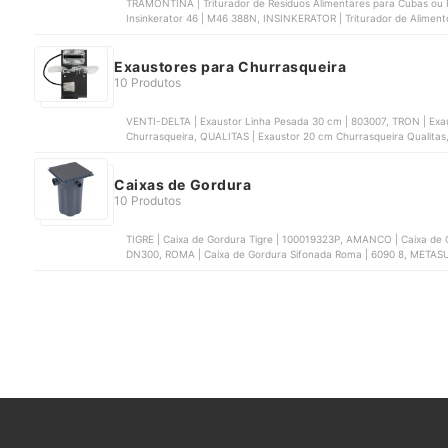
TRAMONTINA | Triturador de Resíduos Alimentares para Cubas ou P
Insinkerator 46 | M46 388N, INSINKERATOR | Triturador de Aliment
Modelo 56 | 391N, FRANKE | Triturador de Resíduos de Alimentos F
Exaustores para Churrasqueira
10 Produtos
VENTI-DELTA | Exaustor Linha Pesada 30 cm | ‎803007, TRON | Exa
Churrasqueira, QUALITAS | Exaustor 20 cm Churrasqueira Qualitas
Caixas de Gordura
10 Produtos
TIGRE | Caixa de Gordura Tigre | 100019323P, AMANCO | Caixa de
DN300, ROMA | Caixa de Gordura Sifonada Roma | 6090 8, METASU