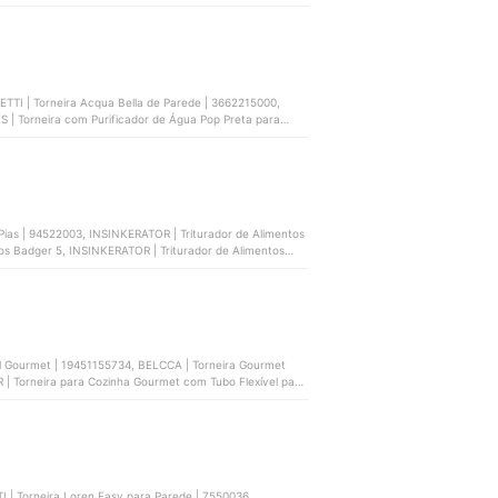
8 BS | 94062102
TTI | Torneira Acqua Bella de Parede | 3662215000,
S | Torneira com Purificador de Água Pop Preta para
s ABS | D0184
ias | 94522003, INSINKERATOR | Triturador de Alimentos
os Badger 5, INSINKERATOR | Triturador de Alimentos
ranke | 13883
el Gourmet | ‎19451155734, BELCCA | Torneira Gourmet
Torneira para Cozinha Gourmet com Tubo Flexível para
Cromada Monocomando, DOCOL | Torneira Monocomando