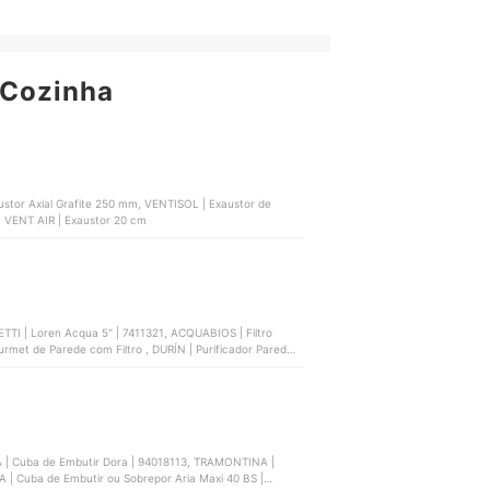
 Cozinha
ustor Axial Grafite 250 mm, VENTISOL | Exaustor de
, VENT AIR | Exaustor 20 cm
TTI | Loren Acqua 5" | 7411321, ACQUABIOS | Filtro
et de Parede com Filtro , DURÍN | Purificador Parede
| Cuba de Embutir Dora | 94018113, TRAMONTINA |
 Cuba de Embutir ou Sobrepor Aria Maxi 40 BS |