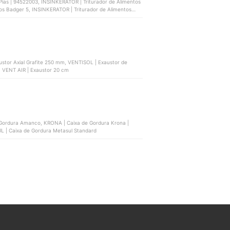
ias | 94522003, INSINKERATOR | Triturador de Alimentos
os Badger 5, INSINKERATOR | Triturador de Alimentos
ranke | 13883
ustor Axial Grafite 250 mm, VENTISOL | Exaustor de
, VENT AIR | Exaustor 20 cm
 Gordura Amanco, KRONA | Caixa de Gordura Krona |
L | Caixa de Gordura Metasul Standard