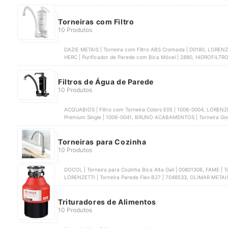
TLU4T55220BR03
Torneiras com Filtro
10 Produtos
DAZIE METAIS | Torneira com Filtro ABS Cromada | D0180, LORENZE
HERC | Purificador de Parede com Bica Móvel | 2880, HIDROFILTRO
Parede | 907-2363, DAZIE METAIS | Torneira com Filtro de Cozinha
Filtros de Água de Parede
10 Produtos
ACQUABIOS | Filtro com Torneira Colors E05 | 1006-0004, LORENZE
Premium Single | 1006-0041, BRUNO ACABAMENTOS | Torneira Gourm
sem Torneira Búzios | 1083
Torneiras para Cozinha
10 Produtos
DOCOL | Torneira para Cozinha Bica Alta Gali | 00801306, FAME | Torneira Elétrica Elegance 4T de Parede | 3995,
LORENZETTI | Torneira Parede Flex B27 | 7048533, OLIMAR METAIS 
LORENZETTI | Torneira Loren Easy para Parede | 7550036
Trituradores de Alimentos
10 Produtos