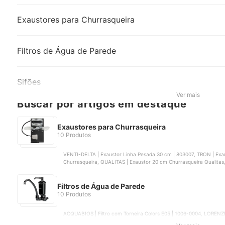
Exaustores para Churrasqueira
Filtros de Água de Parede
Sifões
Ver mais
Buscar por artigos em destaque
Exaustores para Churrasqueira
10 Produtos
VENTI-DELTA | Exaustor Linha Pesada 30 cm | ‎803007, TRON | Exa
Churrasqueira, QUALITAS | Exaustor 20 cm Churrasqueira Qualitas
Filtros de Água de Parede
10 Produtos
ACQUABIOS | Filtro com Torneira Colors E05 | 1006-0004, LORENZE
Premium Single | 1006-0041, BRUNO ACABAMENTOS | Torneira Gourm