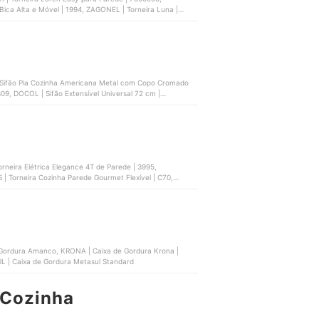
 Bica Alta e Móvel | 1994, ZAGONEL | Torneira Luna |
 Sifão Pia Cozinha Americana Metal com Copo Cromado
09, DOCOL | Sifão Extensível Universal 72 cm |
| Torneira Cozinha Parede Gourmet Flexível | C70,
 Gordura Amanco, KRONA | Caixa de Gordura Krona |
L | Caixa de Gordura Metasul Standard
 Cozinha