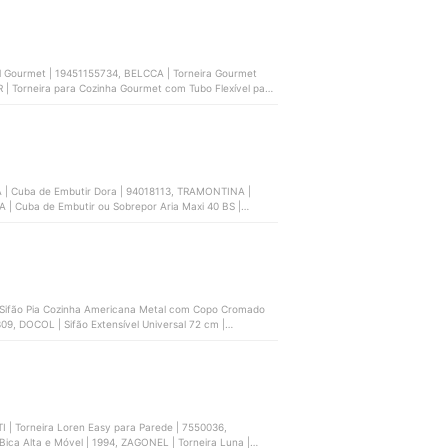
el Gourmet | ‎19451155734, BELCCA | Torneira Gourmet
Torneira para Cozinha Gourmet com Tubo Flexível para
Cromada Monocomando, DOCOL | Torneira Monocomando
| Cuba de Embutir Dora | 94018113, TRAMONTINA |
 Cuba de Embutir ou Sobrepor Aria Maxi 40 BS |
8 BS | 94062102
 Sifão Pia Cozinha Americana Metal com Copo Cromado
09, DOCOL | Sifão Extensível Universal 72 cm |
 Bica Alta e Móvel | 1994, ZAGONEL | Torneira Luna |