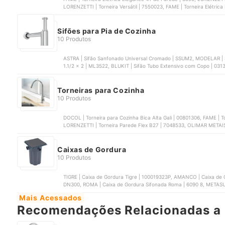
LORENZETTI | Torneira Versátil | 7550023, FAME | Torneira Elétrica
TLU4T55220BR03
Sifões para Pia de Cozinha
10 Produtos
ASTRA | Sifão Sanfonado Universal Cromado | SSUM2, MODELAR |
1.1/2 x 2 | ML3522, BLUKIT | Sifão Tubo Extensivo com Copo | 0313
90007965026, DECA | Sifão para Cozinha e Tanque | 1680.C.112
Torneiras para Cozinha
10 Produtos
DOCOL | Torneira para Cozinha Bica Alta Gali | 00801306, FAME | Torneira Elétrica Elegance 4T de Parede | 3995,
LORENZETTI | Torneira Parede Flex B27 | 7048533, OLIMAR METAIS 
LORENZETTI | Torneira Loren Easy para Parede | 7550036
Caixas de Gordura
10 Produtos
TIGRE | Caixa de Gordura Tigre | 100019323P, AMANCO | Caixa de
DN300, ROMA | Caixa de Gordura Sifonada Roma | 6090 8, METASU
Mais Acessados
Recomendações Relacionadas a