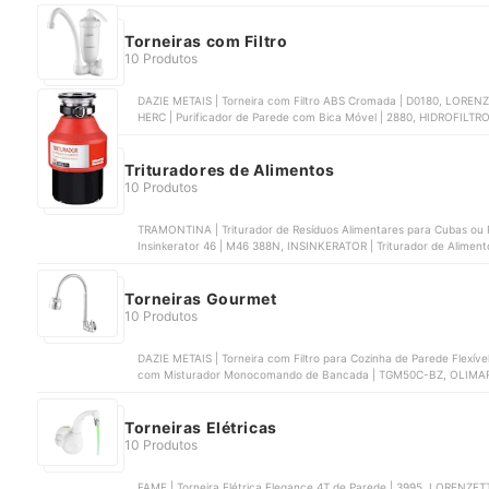
‎94029102, TRAMONTINA | Cuba de Embutir/Sobrepor Isis 2C 34-2
Torneiras com Filtro
10 Produtos
DAZIE METAIS | Torneira com Filtro ABS Cromada | D0180, LORENZE
HERC | Purificador de Parede com Bica Móvel | 2880, HIDROFILTRO
Parede | 907-2363, DAZIE METAIS | Torneira com Filtro de Cozinha
Trituradores de Alimentos
10 Produtos
TRAMONTINA | Triturador de Resíduos Alimentares para Cubas ou P
Insinkerator 46 | M46 388N, INSINKERATOR | Triturador de Aliment
Modelo 56 | 391N, FRANKE | Triturador de Resíduos de Alimentos F
Torneiras Gourmet
10 Produtos
DAZIE METAIS | Torneira com Filtro para Cozinha de Parede Flexív
com Misturador Monocomando de Bancada | TGM50C-BZ, OLIMAR | 
Parede | 2068C31-14V, TOANINNI | Torneira Gourmet Cozinha 
para Cozinha com Mangueira | 90006957057
Torneiras Elétricas
10 Produtos
FAME | Torneira Elétrica Elegance 4T de Parede | 3995, LORENZETTI | Torneira Loren Easy para Parede | 7550036,