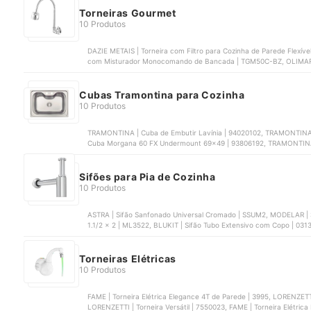
Torneiras Gourmet
10 Produtos
DAZIE METAIS | Torneira com Filtro para Cozinha de Parede Flexív
com Misturador Monocomando de Bancada | TGM50C-BZ, OLIMAR | 
Parede | 2068C31-14V, TOANINNI | Torneira Gourmet Cozinha 
para Cozinha com Mangueira | 90006957057
Cubas Tramontina para Cozinha
10 Produtos
TRAMONTINA | Cuba de Embutir Lavínia | 94020102, TRAMONTINA 
Cuba Morgana 60 FX Undermount 69x49 | 93806192, TRAMONTINA |
‎94029102, TRAMONTINA | Cuba de Embutir/Sobrepor Isis 2C 34-2
Sifões para Pia de Cozinha
10 Produtos
ASTRA | Sifão Sanfonado Universal Cromado | SSUM2, MODELAR |
1.1/2 x 2 | ML3522, BLUKIT | Sifão Tubo Extensivo com Copo | 0313
90007965026, DECA | Sifão para Cozinha e Tanque | 1680.C.112
Torneiras Elétricas
10 Produtos
FAME | Torneira Elétrica Elegance 4T de Parede | 3995, LORENZETTI | Torneira Loren Easy para Parede | 7550036,
LORENZETTI | Torneira Versátil | 7550023, FAME | Torneira Elétrica