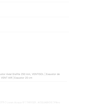
ustor Axial Grafite 250 mm, VENTISOL | Exaustor de
, VENT AIR | Exaustor 20 cm
TTI | Loren Acqua 5" | 7411321, ACQUABIOS | Filtro
et de Parede com Filtro , DURÍN | Purificador Parede