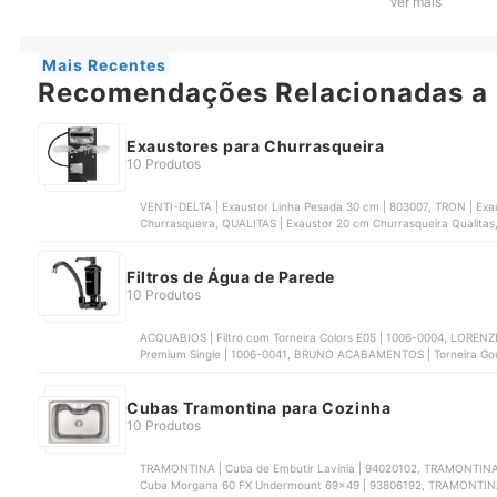
Ver mais
sem Torneira Búzios | 1083
Mais Recentes
Recomendações Relacionadas a
Exaustores para Churrasqueira
10 Produtos
VENTI-DELTA | Exaustor Linha Pesada 30 cm | ‎803007, TRON | Exa
Churrasqueira, QUALITAS | Exaustor 20 cm Churrasqueira Qualitas
Filtros de Água de Parede
10 Produtos
ACQUABIOS | Filtro com Torneira Colors E05 | 1006-0004, LORENZE
Premium Single | 1006-0041, BRUNO ACABAMENTOS | Torneira Gourm
sem Torneira Búzios | 1083
Cubas Tramontina para Cozinha
10 Produtos
TRAMONTINA | Cuba de Embutir Lavínia | 94020102, TRAMONTINA 
Cuba Morgana 60 FX Undermount 69x49 | 93806192, TRAMONTINA |