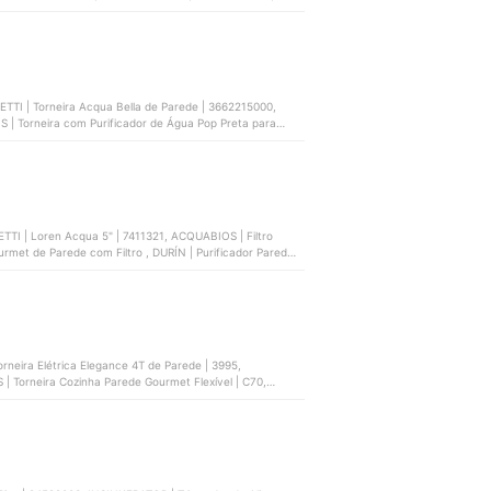
TTI | Torneira Acqua Bella de Parede | 3662215000,
S | Torneira com Purificador de Água Pop Preta para
s ABS | D0184
TTI | Loren Acqua 5" | 7411321, ACQUABIOS | Filtro
et de Parede com Filtro , DURÍN | Purificador Parede
| Torneira Cozinha Parede Gourmet Flexível | C70,