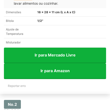
lavar alimentos ou cozinhar.
Dimensões
16 x 28 x 11 cm (L x A x C)
Bitola
1/2"
Ajuste de
Temperatura
Misturador
Ir para Mercado Livre
Ir para Amazon
Reportar erro
No.2