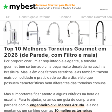
Torneiras Gourmet para Cozinha
Te Ajudando a Fazer a Melhor Escolha
Procurar
TOP
Construção e Reforma
Cozinha
Torneiras Gourmet par
Top 10 Melhores Torneiras Gourmet em
2026 (de Parede, com Filtro e mais)
Por proporcionar um ar requintado e elegante, a torneira
gourmet tem se tornado uma peça muito desejada na cozinha
brasileira. Mas, além dos fatores estéticos, elas também trazem
mais comodidade e praticidade ao dia a dia, visto que
possuem características bem diferentes das torneiras comuns.
Mas é importante ficar atento a alguns critérios na hora da
escolha. Para te ajudar, criamos um guia de compra em
parceria com o
engenheiro civil Marcos Arruda
, e ainda
montamos um ranking com as
10 melhores torneiras