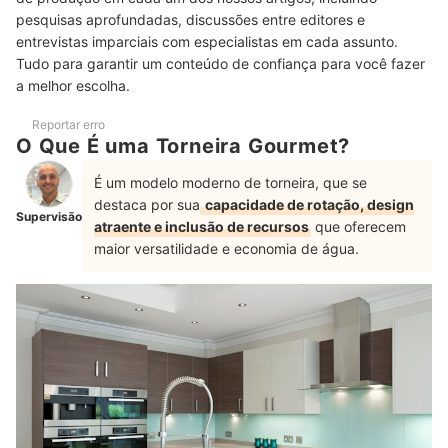
Para Evitar Problemas: Entenda a Pressão da Água e o
6
pesquisas aprofundadas, discussões entre editores e
Material da Torneira
entrevistas imparciais com especialistas em cada assunto.
Top 10 Melhores Torneiras Gourmet
Tudo para garantir um conteúdo de confiança para você fazer
a melhor escolha.
Como Instalar Torneira Gourmet?
Reportar erro
Como Escolher as Bitolas da Torneira? É Possível Usar Adaptadores?
O Que É uma Torneira Gourmet?
Perguntas Frequentes sobre Torneiras Gourmet
É um modelo moderno de torneira, que se
destaca por sua
capacidade de rotação, design
Qual a Função de uma Torneira Gourmet?
Supervisão
atraente e inclusão de recursos
que oferecem
maior versatilidade e economia de água.
O que Fazer Quando Sai Pouca Água na Torneira?
Quais São os Benefícios de uma Torneira Elétrica?
Confira Outras Opções de Torneiras para a Sua Cozinha