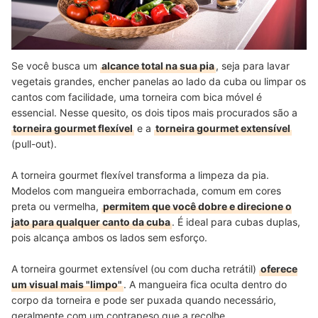
Se você busca um
alcance total na sua pia
, seja para lavar
vegetais grandes, encher panelas ao lado da cuba ou limpar os
cantos com facilidade, uma torneira com bica móvel é
essencial. Nesse quesito, os dois tipos mais procurados são a
torneira gourmet flexível
e a
torneira gourmet extensível
(pull-out).
A torneira gourmet flexível transforma a limpeza da pia.
Modelos com mangueira emborrachada, comum em cores
preta ou vermelha,
permitem que você dobre e direcione o
jato para qualquer canto da cuba
. É ideal para cubas duplas,
pois alcança ambos os lados sem esforço.
A torneira gourmet extensível (ou com ducha retrátil)
oferece
um visual mais "limpo"
. A mangueira fica oculta dentro do
corpo da torneira e pode ser puxada quando necessário,
geralmente com um contrapeso que a recolhe