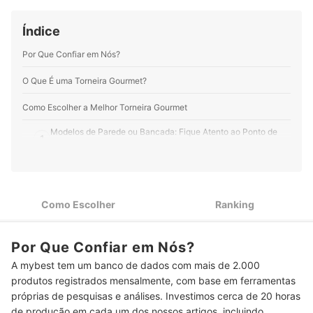
formação. Meus conteúdos favoritos são sobre
tecnologia e culinária.
Índice
Perfil de Juliana Delduque
Por Que Confiar em Nós?
O Que É uma Torneira Gourmet?
Como Escolher a Melhor Torneira Gourmet
Modelos de Parede ou Bancada: Fique Atento ao Ponto de
1
Água do Local
Para Lavar Panelas Grandes ou Se Possui Cubas Pequenas:
2
Escolha a Altura Certa da Bica
Como Escolher
Ranking
Para Alcance Total na Cuba: Prefira a Torneira Gourmet
3
Flexível ou Extensível
Água Quente na Pia: Escolha entre Monocomando, Duplo
Por Que Confiar em Nós?
4
Comando ou Elétrica
A mybest tem um banco de dados com mais de 2.000
produtos registrados mensalmente, com base em ferramentas
Água Pura Direto da Pia: Considere a Torneira Gourmet com
5
Filtro
próprias de pesquisas e análises. Investimos cerca de 20 horas
de produção em cada um dos nossos artigos, incluindo