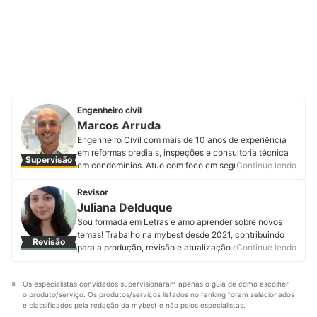
Engenheiro civil
Marcos Arruda
Engenheiro Civil com mais de 10 anos de experiência
em reformas prediais, inspeções e consultoria técnica
Supervisão
em condomínios. Atuo com foco em segurança,
Continue lendo
durabilidade e eficiência das edificações. Já realizei
obras prediais em grandes centros, como Baixada
Revisor
Santista e São Paulo capital. Na mybest, recomendo
Juliana Delduque
produtos com base em critérios técnicos e
Sou formada em Letras e amo aprender sobre novos
aplicabilidade prática, ajudando você a fazer escolhas
temas! Trabalho na mybest desde 2021, contribuindo
Revisão
seguras e confiáveis. Acompanhe Marcos no
para a produção, revisão e atualização de artigos. A
Continue lendo
Instagram.
minha maior motivação é garantir conteúdos de
Perfil de Marcos Arruda
qualidade aos nossos usuários. O mais legal é que,
Os especialistas convidados supervisionaram apenas o guia de como escolher 
como o trabalho na mybest é transdisciplinar, consigo
o produto/serviço. Os produtos/serviços listados no ranking foram selecionados 
ampliar meus conhecimentos estudando para revisar e
e classificados pela redação da mybest e não pelos especialistas.
atualizar artigos de áreas diferentes da minha