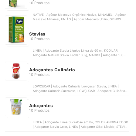
10 Produtos
NATIVE | Açúcar Mascavo Orgânico Native, MINAMEL | Açúcar
Mascavo Minamel, UNIÃO | Açúcar Mascavo União, GRINGS |
Açúcar Mascavo Grings, JASMINE | Açúcar Mascavo Integral
Jasmine
Stevias
10 Produtos
LINEA | Adoçante Stevia Líquido Linea de 60 ml, KODILAR |
Adoçante Natural Stevia Kodilar 80 g, MAGRO | Adoçante 100%
Stevia de 60 ml, ENOVA FOODS | Gold Stevia Pó, SPLENDA |
Adoçante em Pó Stevia Splenda Caixa 50 Unidades 40 g
Adoçantes Culinário
10 Produtos
LOWÇUCAR | Adoçante Culinária Lowçucar Stevia, LINEA |
Adoçante Culinário Sucralose, LOWÇUCAR | Adoçante Culinário
Lowçucar Tanto Quanto, LINEA | Adoçante Culinário em Pó Xilitol
Linea de 250 g, ASSUGRIN | Adoçante Culinário Tal e Qual
Adoçantes
10 Produtos
LINEA | Adoçante Linea Sucralose em Pó, COLOR ANDINA FOOD
| Adoçante Stévia Color, LINEA | Adoçante Xilitol Líquido, STEVITA
| Adoçante Forno e Fogão Stevita, SVILI | Adoçante Eritritol