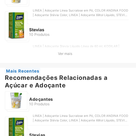
LINEA | Adoçante Linea Sucralose em Pó, COLOR ANDINA FOOD
| Adoçante Stévia Color, LINEA | Adoçante Xilitol Líquido, STEVITA
| Adoçante Forno e Fogão Stevita, SVILI | Adoçante Eritritol
Stevias
10 Produtos
LINEA | Adoçante Stevia Líquido Linea de 60 ml, KODILAR |
Adoçante Natural Stevia Kodilar 80 g, MAGRO | Adoçante 100%
Ver mais
Stevia de 60 ml, ENOVA FOODS | Gold Stevia Pó, SPLENDA |
Adoçante em Pó Stevia Splenda Caixa 50 Unidades 40 g
Mais Recentes
Recomendações Relacionadas a
Açúcar e Adoçante
Adoçantes
10 Produtos
LINEA | Adoçante Linea Sucralose em Pó, COLOR ANDINA FOOD
| Adoçante Stévia Color, LINEA | Adoçante Xilitol Líquido, STEVITA
| Adoçante Forno e Fogão Stevita, SVILI | Adoçante Eritritol
Stevias