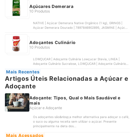
Jasmine
Açúcares Demerara
10 Produtos
NATIVE | Açúcar Demerara Native Orgânico (1 kg), GRINGS |
Açúcar Demerara Dourado | 7897846902895, JASMINE | Açúcar
Demerara + Stévia FIT, ORGAN ALIMENTOS | Açúcar Demerara
Orgânico, VIVA SALUTE | Açúcar Demerara (1 kg)
Adoçantes Culinário
10 Produtos
LOWÇUCAR | Adoçante Culinária Lowçucar Stevia, LINEA |
Adoçante Culinário Sucralose, LOWÇUCAR | Adoçante Culinário
Lowçucar Tanto Quanto, LINEA | Adoçante Culinário em Pó Xilitol
Mais Recentes
Linea de 250 g, ASSUGRIN | Adoçante Culinário Tal e Qual
Artigos Úteis Relacionadas a Açúcar e
Adoçante
Adoçante: Tipos, Qual o Mais Saudável e
mais
Açúcar e Adoçante
Os adoçantes são&nbsp;a melhor alternativa para adoçar o café,
o suco ou alguma receita sem utilizar o açúcar. Presente
principalmente na dieta dos...
Mais Acessados