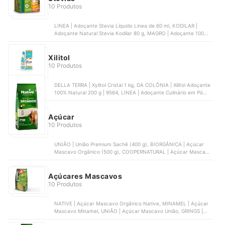
10 Produtos
LINEA | Adoçante Stevia Líquido Linea de 60 ml, KODILAR |
Adoçante Natural Stevia Kodilar 80 g, MAGRO | Adoçante 100%
Stevia de 60 ml, ENOVA FOODS | Gold Stevia Pó, SPLENDA |
Adoçante em Pó Stevia Splenda Caixa 50 Unidades 40 g
Xilitol
10 Produtos
DELLA TERRA | Xylitol Cristal 1 kg, DA COLÔNIA | Xilitol Adoçante
100% Natural 200 g | 9564, LINEA | Adoçante Culinário em Pó
Xilitol Linea de 250 g, FINN | Finn Xilitol Líquido, SOLDIERS
NUTRITION | Xylitol 1 kg - 100% Puro
Açúcar
10 Produtos
UNIÃO | União Premium Sachê (400 g), BIORGÂNICA | Açúcar
Mascavo Orgânico (500 g), COOPERNATURAL | Açúcar Mascavo
Orgânico (500 g) - Kit com 2, MAVALÉRIO | Açúcar Cristal
Colorido Rosa Mil Cores (300 g) | 23123, BOMBAY HERBS &
SPICES | Açúcar Mascavo Bombay Herbs & Spices (1 kg)
Açúcares Mascavos
10 Produtos
NATIVE | Açúcar Mascavo Orgânico Native, MINAMEL | Açúcar
Mascavo Minamel, UNIÃO | Açúcar Mascavo União, GRINGS |
Açúcar Mascavo Grings, JASMINE | Açúcar Mascavo Integral