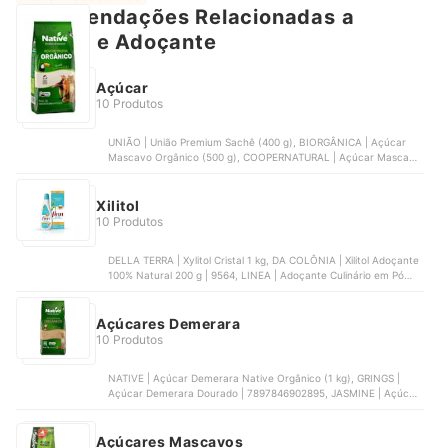
Recomendações Relacionadas a
Açúcar e Adoçante
Açúcar
10 Produtos
UNIÃO | União Premium Sachê (400 g), BIORGÂNICA | Açúcar
Mascavo Orgânico (500 g), COOPERNATURAL | Açúcar Mascavo
Orgânico (500 g) - Kit com 2, MAVALÉRIO | Açúcar Cristal
Colorido Rosa Mil Cores (300 g) | 23123, BOMBAY HERBS &
SPICES | Açúcar Mascavo Bombay Herbs & Spices (1 kg)
Xilitol
10 Produtos
DELLA TERRA | Xylitol Cristal 1 kg, DA COLÔNIA | Xilitol Adoçante
100% Natural 200 g | 9564, LINEA | Adoçante Culinário em Pó
Xilitol Linea de 250 g, FINN | Finn Xilitol Líquido, SOLDIERS
NUTRITION | Xylitol 1 kg - 100% Puro
Açúcares Demerara
10 Produtos
NATIVE | Açúcar Demerara Native Orgânico (1 kg), GRINGS |
Açúcar Demerara Dourado | 7897846902895, JASMINE | Açúcar
Demerara + Stévia FIT, ORGAN ALIMENTOS | Açúcar Demerara
Orgânico, VIVA SALUTE | Açúcar Demerara (1 kg)
Açúcares Mascavos