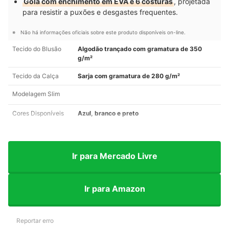
Gola com enchimento em EVA e 6 costuras
, projetada
para resistir a puxões e desgastes frequentes.
Não há informações oficiais sobre este produto disponíveis on-line.
Tecido do Blusão
Algodão trançado com gramatura de 350
g/m²
Tecido da Calça
Sarja com gramatura de 280 g/m²
Modelagem Slim
Cores Disponíveis
Azul, branco e preto
Ir para Mercado Livre
Ir para Amazon
Reportar erro