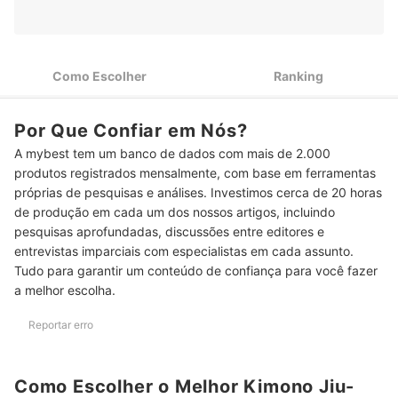
2
Prefira uma Modelagem Slim se Quer um Kimono Mais Justo
3
ao Corpo
Como Escolher
Ranking
Escolha a Cor Conforme a Finalidade e Levando em Conta
4
seu Estilo
Por Que Confiar em Nós?
5
Confira se o Kimono Possui Patches e como São Feitos
A mybest tem um banco de dados com mais de 2.000
Top 10 Melhores Kimonos Jiu-Jitsu Femininos
produtos registrados mensalmente, com base em ferramentas
próprias de pesquisas e análises. Investimos cerca de 20 horas
Confira Também Itens para Te Acompanhar nos Treinos
de produção em cada um dos nossos artigos, incluindo
pesquisas aprofundadas, discussões entre editores e
entrevistas imparciais com especialistas em cada assunto.
Tudo para garantir um conteúdo de confiança para você fazer
a melhor escolha.
Reportar erro
Como Escolher o Melhor Kimono Jiu-