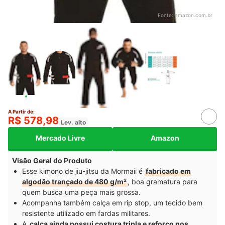
Fonte:
amazon.com.br
A Partir de:
R$ 578,98
Lev. alto
Mercado Livre
Amazon
Visão Geral do Produto
Esse kimono de jiu-jitsu da Mormaii é
fabricado em
algodão trançado de 480 g/m²
, boa gramatura para
quem busca uma peça mais grossa.
Acompanha também calça em rip stop, um tecido bem
resistente utilizado em fardas militares.
A
calça ainda possui costura tripla e reforço nos