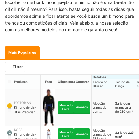
Escolher o melhor kimono jiu-jitsu feminino não é uma tarefa tão
difícil, não é mesmo? Para isso, basta seguir todas as dicas que
abordamos acima e ficar atenta se você busca um kimono para
treinos ou competições oficiais. Veja abaixo, a nossa seleção
com os melhores modelos do mercado e garanta o seu!
Mais Populares
Filtrar
Detalhes
Produtos
Foto
Clique para Comprar
Tecido do
Tecido da
Blusão
Calça
PRETORIAN
Algodão
Sarja com
Mercado
1
Amazon
Kimono de Jiu-
trançado
gramatura
Livre
com
de 280 g/m²
Jitsu Pretorian
gramatura
First 350 g
de 350 g/m²
Unissex A4
KORAL
Algodão
Mercado
Sarja de 225
2
Amazon
Kimono de Jiu-
trançado de
Livre
g/m²
382 g/m²
Jitsu Koral Icon