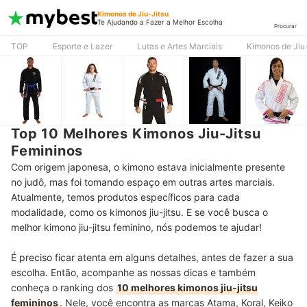
Kimonos de Jiu-Jitsu
Te Ajudando a Fazer a Melhor Escolha
Procurar
TOP
Esporte e Lazer
Lutas e Artes Marciais
Kimonos de Jiu
Top 10 Melhores Kimonos Jiu-Jitsu
Femininos
Com origem japonesa, o kimono estava inicialmente presente
no judô, mas foi tomando espaço em outras artes marciais.
Atualmente, temos produtos específicos para cada
modalidade, como os kimonos jiu-jitsu. E se você busca o
melhor kimono jiu-jitsu feminino, nós podemos te ajudar!
É preciso ficar atenta em alguns detalhes, antes de fazer a sua
escolha. Então, acompanhe as nossas dicas e também
conheça o ranking dos
10 melhores kimonos jiu-jitsu
femininos
. Nele, você encontra as marcas Atama, Koral, Keiko