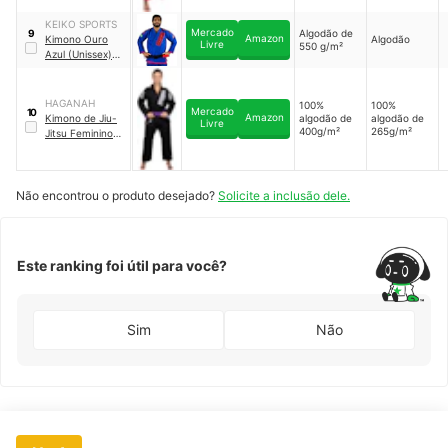
KEIKO SPORTS
Mercado
Algodão de
9
Amazon
Kimono Ouro
Algodão
Livre
550 g/m²
Azul (Unissex)
｜
001KIOURO0200
HAGANAH
100%
100%
Mercado
10
Amazon
Kimono de Jiu-
algodão de
algodão de
Livre
400g/m²
265g/m²
Jitsu Feminino
Light
Não encontrou o produto desejado?
Solicite a inclusão dele.
Este ranking foi útil para você?
Sim
Não