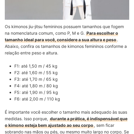
Fonte:
gettyimages.com.br
Os kimonos jiu-jitsu femininos possuem tamanhos que fogem
na nomenclatura comum, como P, M e G.
Para escolher o
tamanho ideal para você, considere a sua altura e peso
.
Abaixo, confira os tamanhos de kimonos femininos conforme a
relação entre peso e altura.
F1: até 1,50 m / 45 kg
F2: até 1,60 m / 55 kg
F3: até 1,70 m / 65 kg
F4: até 1,80 m / 80 kg
F5: até 1,90 m / 95 kg
F6: até 2,00 m / 110 kg
É importante você escolher o tamanho mais adequado às suas
medidas. Isso porque,
durante a prática, é indispensável que
o kimono esteja bem ajustado ao seu corpo
, sem ficar
sobrando nas mãos ou pés, ou mesmo muito largo no corpo. Se