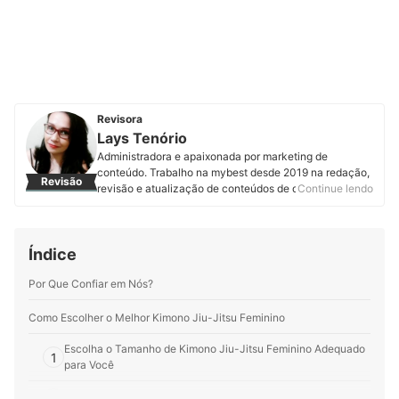
Revisora
Lays Tenório
Administradora e apaixonada por marketing de
conteúdo. Trabalho na mybest desde 2019 na redação,
Revisão
revisão e atualização de conteúdos de diversas
Continue lendo
categorias. Já contribui na produção de mais de 600
artigos com o propósito de ajudar você a tomar boas
decisões de compra e encontrar os melhores produtos.
Índice
Perfil de Lays Tenório
Por Que Confiar em Nós?
Como Escolher o Melhor Kimono Jiu-Jitsu Feminino
Escolha o Tamanho de Kimono Jiu-Jitsu Feminino Adequado
1
para Você
Veja Também o Tipo de Material do Kimono e Calça