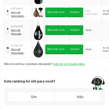
cm Rhino Spank
FISTRAGE
Não
Ar (b
8
Mercado Livre
Amazon
Saco de
informado
inter
Velocidade
Fistrage
MAXIMUM
9
Mercado Livre
Amazon
Saco de
Vazio
Pancada
Maximum Pera
Profissional
EVERLAST
Ar (b
10
Mercado Livre
Amazon
Saco de
Vazio
inter
Velocidade
Powerlock
Não encontrou o produto desejado?
Solicite a inclusão dele.
Este ranking foi útil para você?
Sim
Não