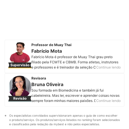
Professor de Muay Thai
Fabrício Mota
Fabrício Mota é professor de Muay Thai grau preto
filiado pela FCMTE e CBMB. Forma atletas, instrutores
Supervisão
e professores e é treinador da seleção Cearense de
Continue lendo
Muay Thai. Além de ser responsável por atletas
medalhistas no Campeonato Brasileiro de Muay Thai.
Revisora
Lidera o Projeto Nakmuay, que é destinado ao resgate
Bruna Oliveira
de pessoas em situação de risco em Fortaleza. Tem um
Sou formada em Biomedicina e também já fui
canal no YouTube com treinos e dicas de exercícios
cabeleireira. Mas ler, escrever e aprender coisas novas
Revisão
físicos. Conheça mais sobre o Projeto Nakmuay e aulas
sempre foram minhas maiores paixões. Desde que
Continue lendo
de Muay Thai no canal do YouTube e Instagram.
assumi minha real vocação, encontrei na mybest o
Perfil de Fabrício Mota
espaço perfeito para expressar minha
Os especialistas convidados supervisionaram apenas o guia de como escolher 
multipotencialidade. Por aqui produzo e atualizo
o produto/serviço. Os produtos/serviços listados no ranking foram selecionados 
conteúdos sobre os mais variados temas. Meus
e classificados pela redação da mybest e não pelos especialistas.
preferidos são produtos pet, cosméticos, eletroportáteis