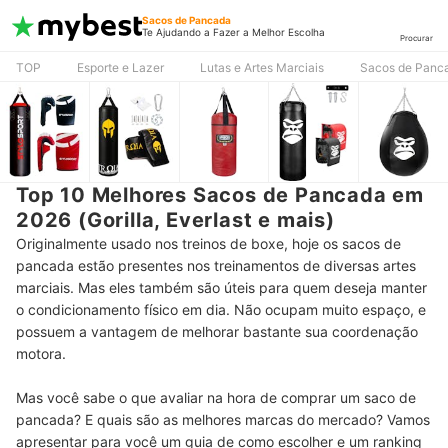
Sacos de Pancada
Te Ajudando a Fazer a Melhor Escolha
Procurar
TOP
Esporte e Lazer
Lutas e Artes Marciais
Sacos de Panc
Top 10 Melhores Sacos de Pancada em
2026 (Gorilla, Everlast e mais)
Originalmente usado nos treinos de boxe, hoje os sacos de
pancada estão presentes nos treinamentos de diversas artes
marciais. Mas eles também são úteis para quem deseja manter
o condicionamento físico em dia. Não ocupam muito espaço, e
possuem a vantagem de melhorar bastante sua coordenação
motora.
Mas você sabe o que avaliar na hora de comprar um saco de
pancada? E quais são as melhores marcas do mercado? Vamos
apresentar para você um guia de como escolher e um ranking