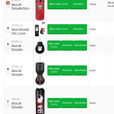
PUNCH
Reta
3
Mercado Livre
Amazon
Saco de
Cheio
tecid
Pancada Punch
Sintético
｜
‎PU106
GORILLA
4
Mercado Livre
Amazon
Saco Pancada
Vazio
100 + Luva
Adulto + Infantil
+ Suporte Gorilla
GORILLA
Mercado
5
｜
KIT29A
Amazon
Netshoes
Saco de
Vazio
Livre
Pancada
Profissional Drop
Gota Pera Gorilla
｜
GOTA02
GORILLA
Mercado
6
Amazon
Netshoes
Saco de
Vazio
Livre
Pancada
Profissional Oito
Gorilla
｜
89225660
SPANK
Mercado
7
Amazon
Netshoes
Saco de
Vazio
Livre
Pancada
Profissional 70