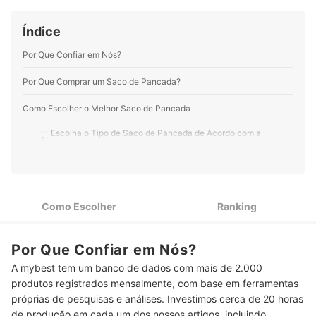
e suplementos alimentares. Minha motivação é
entregar informação de qualidade em linguagem clara,
Índice
objetiva e gostosa de ler.
Perfil de Bruna Oliveira
Por Que Confiar em Nós?
Por Que Comprar um Saco de Pancada?
Como Escolher o Melhor Saco de Pancada
Escolha o Tipo de Saco de Pancada de Acordo com a
1
Atividade Física
Saco de Pancada Cheio ou Vazio: a Forma de Envio Faz Toda
2
Diferença
Como Escolher
Ranking
3
Fique de Olho no Material do Saco de Pancada
Na Hora da Compra, Preste Atenção no Peso do Saco de
4
Por Que Confiar em Nós?
Pancada
A mybest tem um banco de dados com mais de 2.000
5
Escolha o Saco de Pancada com Tamanho Adequado
produtos registrados mensalmente, com base em ferramentas
próprias de pesquisas e análises. Investimos cerca de 20 horas
Considere Adquirir um Saco de Pancada com Luvas e
6
de produção em cada um dos nossos artigos, incluindo
Suporte