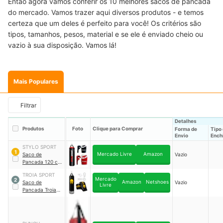
Então agora vamos conferir os 10 melhores sacos de pancada
do mercado. Vamos trazer aqui diversos produtos - e temos
certeza que um deles é perfeito para você! Os critérios são
tipos, tamanhos, pesos, material e se ele é enviado cheio ou
vazio à sua disposição. Vamos lá!
Mais Populares
Filtrar
Detalhes
Produtos
Foto
Clique para Comprar
Forma de
Tipo
Envio
Ench
STYLO SPORT
1
Mercado Livre
Amazon
Saco de
Vazio
Pancada 120 cm
+ 2 Luvas Bate-
TROIA SPORT
saco Infantil
Mercado
2
Amazon
Netshoes
Saco de
Vazio
Stylo
Livre
Pancada Troia
Sport 120 cm +
Luva + Suporte
｜
KIT103ST12LS