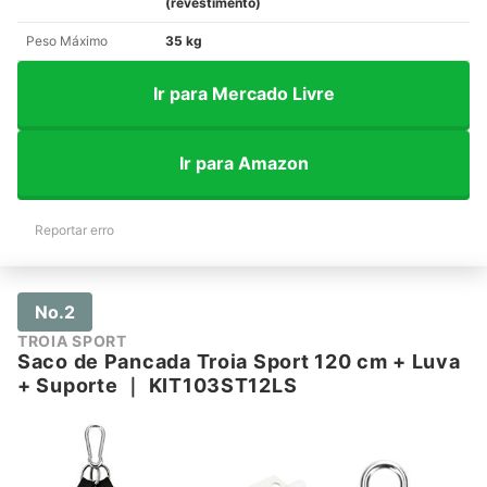
(revestimento)
Peso Máximo
35 kg
Ir para Mercado Livre
Ir para Amazon
Reportar erro
No.2
TROIA SPORT
Saco de Pancada Troia Sport 120 cm + Luva
+ Suporte
｜
KIT103ST12LS