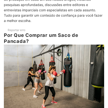
pesquisas aprofundadas, discussões entre editores e
Top 10 Melhores Sacos de Pancada
entrevistas imparciais com especialistas em cada assunto.
Tudo para garantir um conteúdo de confiança para você fazer
Perguntas Frequentes sobre Sacos de Pancada
a melhor escolha.
Onde Pendurar o Saco de Pancada?
Reportar erro
Por Que Comprar um Saco de
Como Pendurar o Saco de Pancada?
Pancada?
Como Limpar o Saco de Pancada?
Confira Mais Dicas para Praticantes de Lutas e Artes Marciais