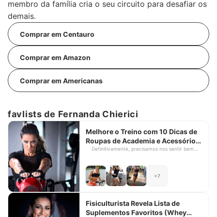
membro da família cria o seu circuito para desafiar os
demais.
Comprar em Centauro
Comprar em Amazon
Comprar em Americanas
favlists de Fernanda Chierici
Melhore o Treino com 10 Dicas de
Roupas de Academia e Acessórios
da Fisiculturista Fernanda Chierici
Definitivamente, precisamos nos sentir bem
para a prática de qualquer atividade física. A
escolha do que vamos vestir ou usar em cada
treino está diretamente relacionada ao nosso
+7
bem-estar. Quando falamos de musculação,
precisamos ter em mente roupas e acessórios
que permitam nossa melhor performance,
previnam lesões e gerem conforto. Outro fator
Fisiculturista Revela Lista de
determinante para o maior aproveitamento do
Suplementos Favoritos (Whey
treino é a motivação. A forma como nos