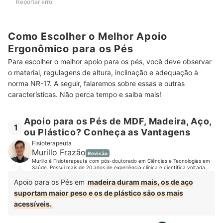
Reportar erro
Como Escolher o Melhor Apoio
Ergonômico para os Pés
Para escolher o melhor apoio para os pés, você deve observar
o material, regulagens de altura, inclinação e adequação à
norma NR-17. A seguir, falaremos sobre essas e outras
características. Não perca tempo e saiba mais!
Apoio para os Pés de MDF, Madeira, Aço,
1
ou Plástico? Conheça as Vantagens
Fisioterapeuta
Murillo Frazão
Revisão
Murillo é Fisioterapeuta com pós-doutorado em Ciências e Tecnologias em
Saúde. Possui mais de 20 anos de experiência clínica e científica voltada
para a reabilitação de pacientes. É referência nacional no uso e
desenvolvimento de tecnologias para reabilitação. Já prestou assistência a
Apoio para os Pés em
madeira duram mais, os de aço
milhares de pacientes, tanto em nível ambulatorial quanto hospitalar.
suportam maior peso e os de plástico são os mais
acessíveis.