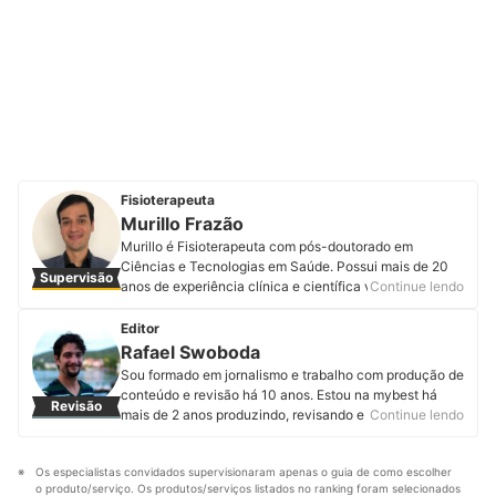
Fisioterapeuta
Murillo Frazão
Murillo é Fisioterapeuta com pós-doutorado em
Ciências e Tecnologias em Saúde. Possui mais de 20
Supervisão
anos de experiência clínica e científica voltada para a
Continue lendo
reabilitação de pacientes. É referência nacional no uso
e desenvolvimento de tecnologias para reabilitação. Já
Editor
prestou assistência a milhares de pacientes, tanto em
Rafael Swoboda
nível ambulatorial quanto hospitalar.
Sou formado em jornalismo e trabalho com produção de
Perfil de Murillo Frazão
conteúdo e revisão há 10 anos. Estou na mybest há
Revisão
mais de 2 anos produzindo, revisando e atualizando
Continue lendo
artigos de diferentes categorias. Entregar informações
úteis, corretas e em linguagem acessível é o que mais
Os especialistas convidados supervisionaram apenas o guia de como escolher 
me motiva.
o produto/serviço. Os produtos/serviços listados no ranking foram selecionados 
Perfil de Rafael Swoboda