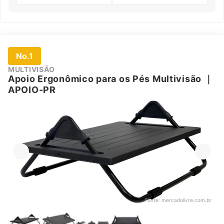
No.1
MULTIVISÃO
Apoio Ergonômico para os Pés Multivisão
｜
‎APOIO-PR
Fonte:
mercadolivre.com.br