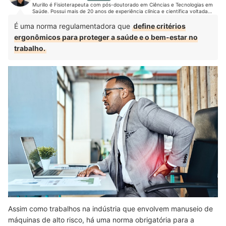
Murillo é Fisioterapeuta com pós-doutorado em Ciências e Tecnologias em
Saúde. Possui mais de 20 anos de experiência clínica e científica voltada
para a reabilitação de pacientes. É referência nacional no uso e
desenvolvimento de tecnologias para reabilitação. Já prestou assistência a
É uma norma regulamentadora que
define critérios
milhares de pacientes, tanto em nível ambulatorial quanto hospitalar.
ergonômicos para proteger a saúde e o bem-estar no
trabalho.
Assim como trabalhos na indústria que envolvem manuseio de
máquinas de alto risco, há uma norma obrigatória para a