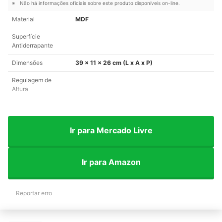
Não há informações oficiais sobre este produto disponíveis on-line.
Material
MDF
Superfície
Antiderrapante
Dimensões
39 x 11 x 26 cm (L x A x P)
Regulagem de
Altura
Ir para Mercado Livre
Ir para Amazon
Reportar erro