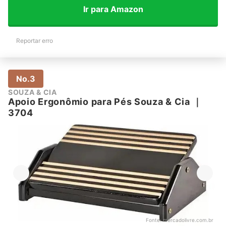
Ir para Amazon
Reportar erro
No.3
SOUZA & CIA
Apoio Ergonômio para Pés Souza & Cia
｜
3704
Fonte:
mercadolivre.com.br