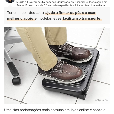
Murillo é Fisioterapeuta com pós-doutorado em Ciências e Tecnologias em
Saúde. Possui mais de 20 anos de experiência clínica e científica voltada
para a reabilitação de pacientes. É referência nacional no uso e
desenvolvimento de tecnologias para reabilitação. Já prestou assistência a
Ter espaço adequado
ajuda a firmar os pés e a usar
milhares de pacientes, tanto em nível ambulatorial quanto hospitalar.
melhor o apoio
e modelos leves
facilitam o transporte.
Fonte:
a.co
Uma das reclamações mais comuns em lojas online é sobre o