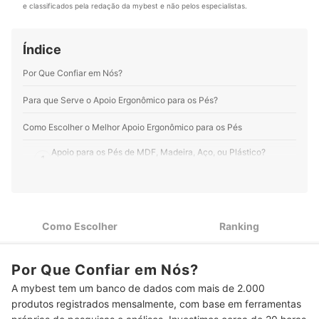
e classificados pela redação da mybest e não pelos especialistas.
Índice
Por Que Confiar em Nós?
Para que Serve o Apoio Ergonômico para os Pés?
Como Escolher o Melhor Apoio Ergonômico para os Pés
Apoio para os Pés de MDF, Madeira, Aço, ou Plástico?
1
Conheça as Vantagens
Prefira Apoios Ergonômicos para os Pés com Superfície
2
Antiderrapante
Como Escolher
Ranking
3
Avalie o Tamanho e a Portabilidade do Apoio para os Pés
Prefira um Suporte para Pés com Regulagem de Altura e de
4
Por Que Confiar em Nós?
Inclinação
A mybest tem um banco de dados com mais de 2.000
Para Usar no Trabalho, Verifique se o Apoio para os Pés para
5
produtos registrados mensalmente, com base em ferramentas
Escritório É Adequado à NR-17