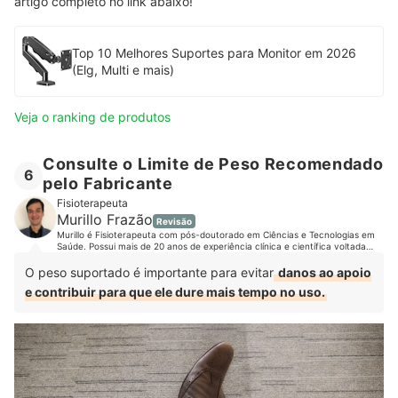
artigo completo no link abaixo!
Top 10 Melhores Suportes para Monitor em 2026
(Elg, Multi e mais)
Veja o ranking de produtos
Consulte o Limite de Peso Recomendado
6
pelo Fabricante
Fisioterapeuta
Murillo Frazão
Revisão
Murillo é Fisioterapeuta com pós-doutorado em Ciências e Tecnologias em
Saúde. Possui mais de 20 anos de experiência clínica e científica voltada
para a reabilitação de pacientes. É referência nacional no uso e
desenvolvimento de tecnologias para reabilitação. Já prestou assistência a
O peso suportado é importante para evitar
danos ao apoio
milhares de pacientes, tanto em nível ambulatorial quanto hospitalar.
e contribuir para que ele dure mais tempo no uso.