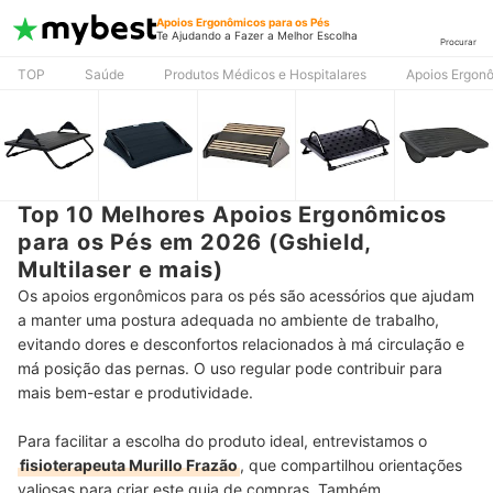
Apoios Ergonômicos para os Pés
Te Ajudando a Fazer a Melhor Escolha
Procurar
TOP
Saúde
Produtos Médicos e Hospitalares
Apoios Ergonô
Top 10 Melhores Apoios Ergonômicos
para os Pés em 2026 (Gshield,
Multilaser e mais)
Os apoios ergonômicos para os pés são acessórios que ajudam
a manter uma postura adequada no ambiente de trabalho,
evitando dores e desconfortos relacionados à má circulação e
má posição das pernas. O uso regular pode contribuir para
mais bem-estar e produtividade.
Para facilitar a escolha do produto ideal, entrevistamos o
fisioterapeuta Murillo Frazão
, que compartilhou orientações
valiosas para criar este guia de compras. Também