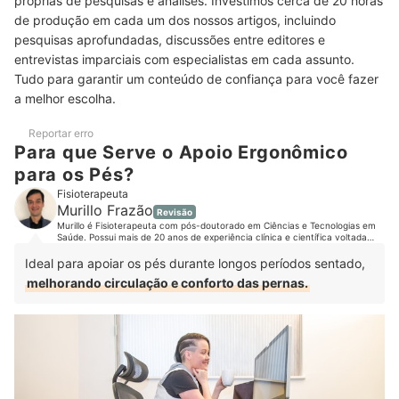
próprias de pesquisas e análises. Investimos cerca de 20 horas
6
de produção em cada um dos nossos artigos, incluindo
Consulte o Limite de Peso Recomendado pelo Fabricante
pesquisas aprofundadas, discussões entre editores e
Top 10 Melhores Apoios Ergonômicos para os Pés
entrevistas imparciais com especialistas em cada assunto.
Tudo para garantir um conteúdo de confiança para você fazer
Como Regular o Apoio de Forma Correta no Escritório?
a melhor escolha.
Perguntas Frequentes sobre Apoio Ergonômico para os Pés
Reportar erro
Para que Serve o Apoio Ergonômico
O que Pessoas que Ficam Longas Horas Sentadas Devem Fazer
para os Pés?
para Diminuir Chances de Problemas de Circulação?
Fisioterapeuta
Murillo Frazão
Teria Dicas de como Aliviar Dores na Coluna Causadas por Longas
Revisão
Murillo é Fisioterapeuta com pós-doutorado em Ciências e Tecnologias em
Horas Sentadas?
Saúde. Possui mais de 20 anos de experiência clínica e científica voltada
para a reabilitação de pacientes. É referência nacional no uso e
desenvolvimento de tecnologias para reabilitação. Já prestou assistência a
Usar Salto Alto Diariamente Prejudica a Coluna?
Ideal para apoiar os pés durante longos períodos sentado,
milhares de pacientes, tanto em nível ambulatorial quanto hospitalar.
melhorando circulação e conforto das pernas.
Procurando uma Cadeira de Escritório? Conheça as Melhores