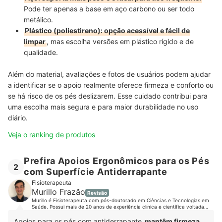
Pode ter apenas a base em aço carbono ou ser todo
metálico.
Plástico (poliestireno): opção acessível e fácil de
limpar
, mas escolha versões em plástico rígido e de
qualidade.
Além do material, avaliações e fotos de usuários podem ajudar
a identificar se o apoio realmente oferece firmeza e conforto ou
se há risco de os pés deslizarem. Esse cuidado contribui para
uma escolha mais segura e para maior durabilidade no uso
diário.
Veja o ranking de produtos
Prefira Apoios Ergonômicos para os Pés
2
com Superfície Antiderrapante
Fisioterapeuta
Murillo Frazão
Revisão
Murillo é Fisioterapeuta com pós-doutorado em Ciências e Tecnologias em
Saúde. Possui mais de 20 anos de experiência clínica e científica voltada
para a reabilitação de pacientes. É referência nacional no uso e
desenvolvimento de tecnologias para reabilitação. Já prestou assistência a
Apoios para os pés com antiderrapante
mantêm firmeza