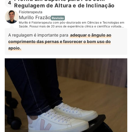
4
Regulagem de Altura e de Inclinação
Fisioterapeuta
Murillo Frazão
Revisão
Murillo é Fisioterapeuta com pós-doutorado em Ciências e Tecnologias em
Saúde. Possui mais de 20 anos de experiência clínica e científica voltada
para a reabilitação de pacientes. É referência nacional no uso e
desenvolvimento de tecnologias para reabilitação. Já prestou assistência a
A regulagem é importante para
adequar o ângulo ao
milhares de pacientes, tanto em nível ambulatorial quanto hospitalar.
comprimento das pernas e favorecer o bom uso do
apoio.