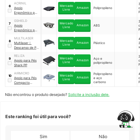
ACRINIL
AP25
Mercado
6
Amazon
Apoio
Polipropileno
c
Livre
P
Ergonômico para
os Pés Acrinil
｜
GSHIELD
850
Mercado
7
Amazon
Apoio
ABS
c
Livre
P
Ergonômico para
os Pés Office
MULTILASER
4
Armor
｜
‎GS-
Mercado
8
Amazon
Multilaser
｜
Plástico
12420
Livre
x
Descanso de Pés
Ergonômico
RELIZA
2
Reclinável
Mercado
Aço e
9
Amazon
Apoio para Pés
c
Multilaser
｜
Livre
polipropileno
P
Shark PP
AC059
AIRMICRO
Polipropileno
Mercado
10
Amazon
Apoio para Pés
e aço
c
Livre
carbono
P
Compacto
Airmicro
｜
1.013.CZ
Não encontrou o produto desejado?
Solicite a inclusão dele.
Este ranking foi útil para você?
Sim
Não