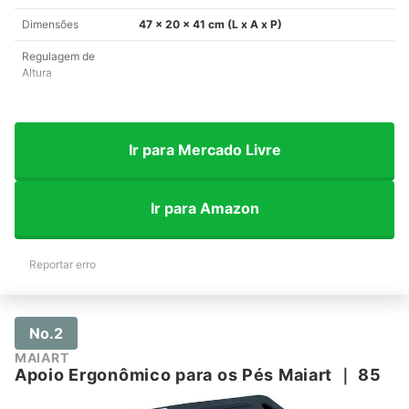
Dimensões
47 x 20 x 41 cm (L x A x P)
Regulagem de
Altura
Ir para Mercado Livre
Ir para Amazon
Reportar erro
No.2
MAIART
Apoio Ergonômico para os Pés Maiart
｜
85