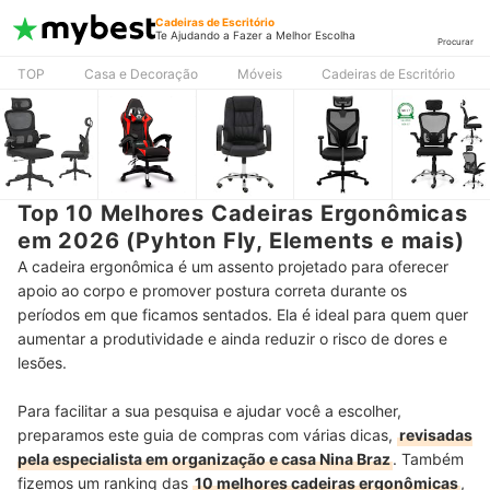
Cadeiras de Escritório
Te Ajudando a Fazer a Melhor Escolha
Procurar
TOP
Casa e Decoração
Móveis
Cadeiras de Escritório
Top 10 Melhores Cadeiras Ergonômicas
em 2026 (Pyhton Fly, Elements e mais)
A cadeira ergonômica é um assento projetado para oferecer
apoio ao corpo e promover postura correta durante os
períodos em que ficamos sentados. Ela é ideal para quem quer
aumentar a produtividade e ainda reduzir o risco de dores e
lesões.
Para facilitar a sua pesquisa e ajudar você a escolher,
preparamos este guia de compras com várias dicas,
revisadas
pela especialista em organização e casa Nina Braz
. Também
fizemos um ranking das
10 melhores cadeiras ergonômicas
,