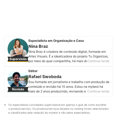
Especialista em Organização e Casa
Nina Braz
Nina Braz é criadora de conteúdo digital, formada em
Artes Visuais. É a idealizadora do projeto Tu Organizas,
Supervisão
por meio do qual compartilha, há mais de 13 anos,
Continue lendo
conteúdos sobre casa, organização e decoração, com
foco em soluções práticas, acessíveis e aplicáveis à
Editor
rotina real. Apaixonada por ambientes bonitos e
Rafael Swoboda
funcionais, Nina une olhar estético e experiência
Sou formado em jornalismo e trabalho com produção de
prática para mostrar que é possível ter uma casa
conteúdo e revisão há 10 anos. Estou na mybest há
Revisão
organizada, acolhedora e bem cuidada sem
mais de 2 anos produzindo, revisando e atualizando
Continue lendo
complicação. Seu trabalho é baseado em vivências do
artigos de diferentes categorias. Entregar informações
dia a dia, testes de produtos, projetos de decoração
úteis, corretas e em linguagem acessível é o que mais
fáceis de executar e soluções econômicas, sempre
Os especialistas convidados supervisionaram apenas o guia de como escolher 
me motiva.
com atenção ao uso inteligente dos espaços e ao
o produto/serviço. Os produtos/serviços listados no ranking foram selecionados 
Perfil de Rafael Swoboda
capricho nos detalhes. Atualmente, atua com produção
e classificados pela redação da mybest e não pelos especialistas.