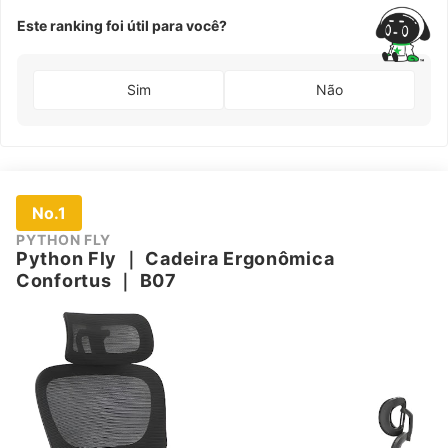
Este ranking foi útil para você?
Sim
Não
No.1
PYTHON FLY
Python Fly
｜
Cadeira Ergonômica
Confortus
｜
B07