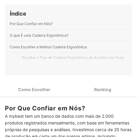
de conteúdo digital e consultoria, desenvolvendo
orientações e projetos voltados à organização e à
funcionalidade da casa.
Índice
Perfil de Nina Braz
Por Que Confiar em Nós?
O que É uma Cadeira Ergonômica?
Como Escolher a Melhor Cadeira Ergonômica
Escolha o Tipo de Cadeira Ergonômica de Acordo com Suas
1
Necessidades e Preferências
Escolha os Ajustes e Apoios da Cadeira Ergonômica Mais
2
Úteis para Você
Como Escolher
Ranking
Para Trabalhar em Ambientes Quentes, Prefira uma Cadeira
3
Ergonômica de Mesh
Por Que Confiar em Nós?
Top 10 Melhores Cadeiras Ergonômicas
A mybest tem um banco de dados com mais de 2.000
Perguntas Frequentes sobre Cadeira Ergonômica
produtos registrados mensalmente, com base em ferramentas
próprias de pesquisas e análises. Investimos cerca de 20 horas
Como Saber se a Cadeira Está Ajustada Corretamente?
de produção em cada um dos nossos artigos, incluindo