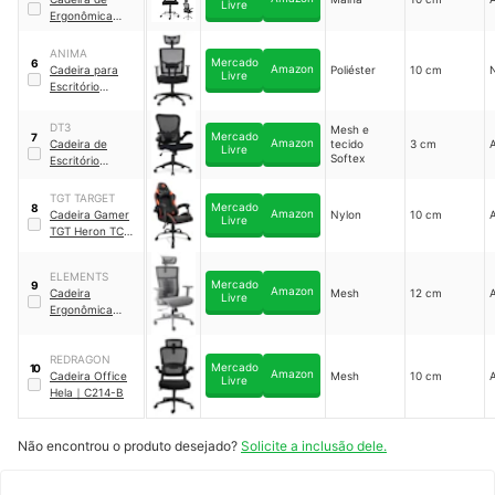
Livre
Ergonômica
Escritório
ANIMA
Mercado
6
Amazon
Cadeira para
Poliéster
10 cm
Livre
Escritório
Ergonômica
｜
ANM312 P
DT3
Mesh e
Mercado
7
Amazon
Cadeira de
tecido
3 cm
A
Livre
Softex
Escritório
Ergonômica Vita
TGT TARGET
Mercado
8
Amazon
Cadeira Gamer
Nylon
10 cm
Livre
TGT Heron TC2
｜
TGT-HRTC-BR03
ELEMENTS
Mercado
9
Amazon
Cadeira
Mesh
12 cm
Livre
Ergonômica
Vertta
REDRAGON
Mercado
10
Amazon
Cadeira Office
Mesh
10 cm
Livre
Hela
｜
C214-B
Não encontrou o produto desejado?
Solicite a inclusão dele.