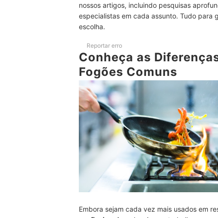
5
Observe o Consumo de Gás dos Queimado
nossos artigos, incluindo pesquisas aprofun
especialistas em cada assunto. Tudo para 
6
Confira as Dimensões do Fogão Industria
escolha.
Top 10 Melhores Fogões Industriais de 6 Bocas
Reportar erro
Conheça as Diferenças 
Confira Também Outros Aparelhos Industriais p
Fogões Comuns
Embora sejam cada vez mais usados em res