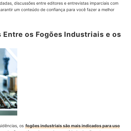
res e do Forno
dadas, discussões entre editores e entrevistas imparciais com
garantir um conteúdo de confiança para você fazer a melhor
l de 6 Bocas para Caber na Sua Cozinha
Entre os Fogões Industriais e os
ara a Sua Cozinha
idências, os
fogões industriais são mais indicados para uso