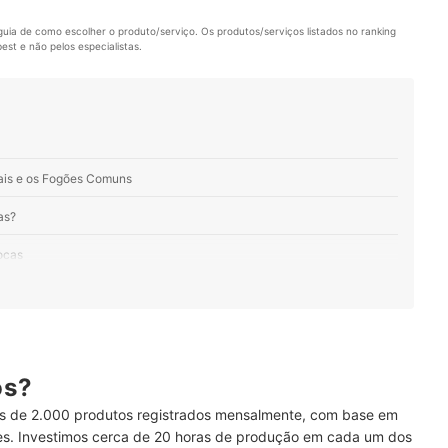
uia de como escolher o produto/serviço. Os produtos/serviços listados no ranking 
st e não pelos especialistas.
iais e os Fogões Comuns
as?
ocas
 Maior Resistência
 Chapa para Preparar Diversos Pratos
ionam Chamas Mais Potentes
ós?
 de 2.000 produtos registrados mensalmente, com base em
refira Fogões Industriais com 6 Bocas de Baixa Pressão
ses. Investimos cerca de 20 horas de produção em cada um dos