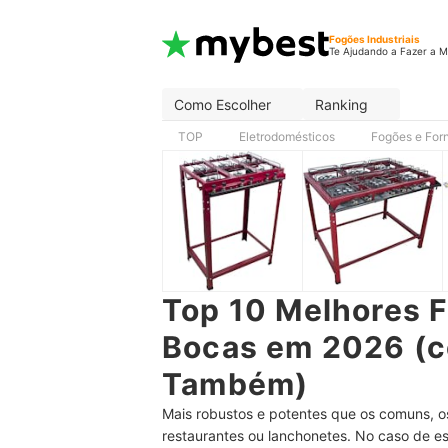
Fogões Industriais
Te Ajudando a Fazer a M
Como Escolher
Ranking
TOP
Eletrodomésticos
Fogões e For
Top 10 Melhores F
Bocas em 2026 (c
Também)
Mais robustos e potentes que os comuns, os 
restaurantes ou lanchonetes. No caso de 