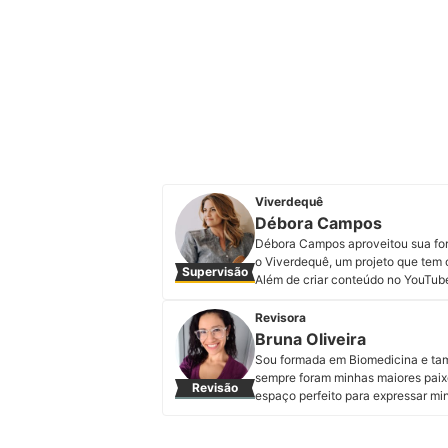
Viverdequê
Débora Campos
Débora Campos aproveitou sua fo
o Viverdequê, um projeto que tem o
Supervisão
Além de criar conteúdo no YouTube 
relacionados a uma boa alimentaç
vegetariana que envolve os melhor
Revisora
redes sociais oferece aulas e e-b
Bruna Oliveira
Débora no Instagram, Facebook e 
Sou formada em Biomedicina e tamb
Perfil de Débora Campos
sempre foram minhas maiores paix
Revisão
espaço perfeito para expressar mi
mais variados temas. Meus preferi
alimentares. Minha motivação é en