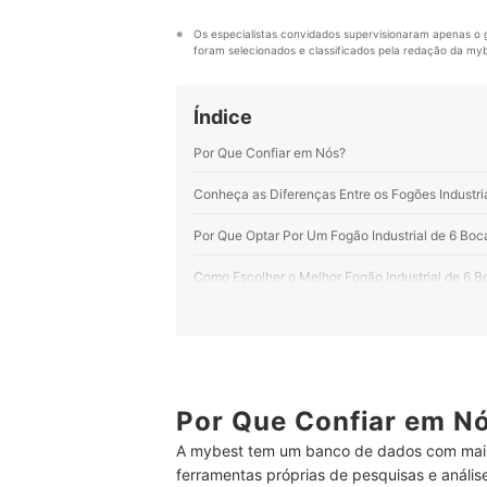
de ler.
Perfil de Bruna Oliveira
Os especialistas convidados supervisionaram apenas o g
foram selecionados e classificados pela redação da mybe
Índice
Por Que Confiar em Nós?
Conheça as Diferenças Entre os Fogões Industr
Por Que Optar Por Um Fogão Industrial de 6 Boc
Como Escolher o Melhor Fogão Industrial de 6 B
1
Opte por Modelos em Aço Inox se Deseja
2
Escolha Fogões de 6 Bocas com Forno ou
3
Queimadores Duplos ou Triplos Proporc
Por Que Confiar em N
A mybest tem um banco de dados com mais
4
Para Controlar a Intensidade da Chama, P
ferramentas próprias de pesquisas e análi