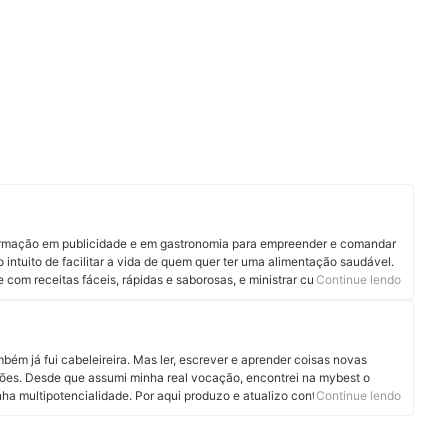
rmação em publicidade e em gastronomia para empreender e comandar
 intuito de facilitar a vida de quem quer ter uma alimentação saudável.
com receitas fáceis, rápidas e saborosas, e ministrar cursos
Continue lendo
ão. Também é a idealizadora do VegExperience, um festival de comida
es restaurantes de Belo Horizonte todos os anos desde 2017. Em suas
ooks gratuitos sobre alimentação saudável. Conheça mais sobre a
Youtube.
ém já fui cabeleireira. Mas ler, escrever e aprender coisas novas
ões. Desde que assumi minha real vocação, encontrei na mybest o
nha multipotencialidade. Por aqui produzo e atualizo conteúdos sobre os
Continue lendo
dos são produtos pet, cosméticos, eletroportáteis e suplementos
tregar informação de qualidade em linguagem clara, objetiva e gostosa