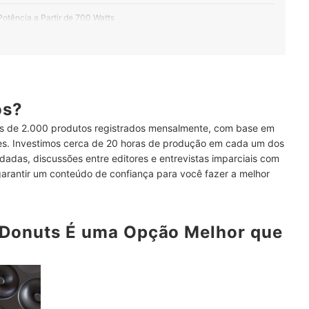
otência a Partir de 700 Watts
lacas Removíveis para Facilitar a Limpeza
iginal, Prefira Máquinas com Cavidades Mais Fundas
volt, Escolha a Voltagem Correta
ós?
 de 2.000 produtos registrados mensalmente, com base em
ses. Investimos cerca de 20 horas de produção em cada um dos
o Material Antiaderente?
dadas, discussões entre editores e entrevistas imparciais com
garantir um conteúdo de confiança para você fazer a melhor
 para Não Danificar?
s
 Donuts É uma Opção Melhor que
uts?