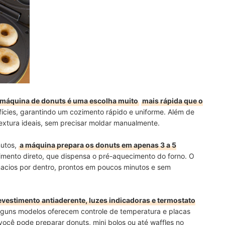
utos para Preparar Essas Delícias
 máquina de donuts é uma escolha muito
mais rápida que o
fícies, garantindo um cozimento rápido e uniforme. Além de
xtura ideais, sem precisar moldar manualmente.
nutos,
a máquina prepara os donuts em apenas 3 a 5
imento direto, que dispensa o pré-aquecimento do forno. O
macios por dentro, prontos em poucos minutos e sem
estimento antiaderente, luzes indicadoras e termostato
lguns modelos oferecem controle de temperatura e placas
, você pode preparar donuts, mini bolos ou até waffles no