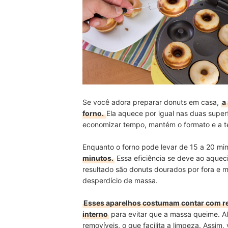
Que Tal um Misto Quente ou Crepe? Veja os Prod
Se você adora preparar donuts em casa,
a
forno.
Ela aquece por igual nas duas super
economizar tempo, mantém o formato e a te
Enquanto o forno pode levar de 15 a 20 mi
minutos.
Essa eficiência se deve ao aquec
resultado são donuts dourados por fora e 
desperdício de massa.
Esses aparelhos costumam contar com rev
interno
para evitar que a massa queime. A
removíveis, o que facilita a limpeza. Assim