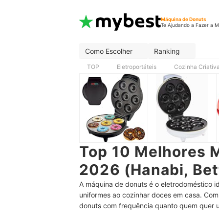
Máquina de Donuts
Te Ajudando a Fazer a M
Como Escolher
Ranking
TOP
Eletroportáteis
Cozinha Criativ
Top 10 Melhores 
2026 (Hanabi, Bet
A máquina de donuts é o eletrodoméstico i
uniformes ao cozinhar doces em casa. Compa
donuts com frequência quanto quem quer u