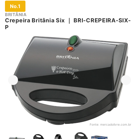
No.1
BRITÂNIA
Crepeira Britânia Six
｜
BRI-CREPEIRA-SIX-
P
Fonte:
mercadolivre.com.br