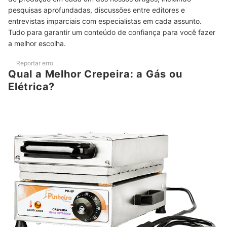
pesquisas aprofundadas, discussões entre editores e
Uma Crepeira Compacta Não Ocupa Muito Espaço na
6
entrevistas imparciais com especialistas em cada assunto.
Cozinha
Tudo para garantir um conteúdo de confiança para você fazer
a melhor escolha.
Confira a Voltagem do Produto e Escolha a Correta para a
7
Sua Localidade
Reportar erro
Top 10 Melhores Crepeiras
Qual a Melhor Crepeira: a Gás ou
Elétrica?
Como Fazer Crepe Suíço na Crepeira?
Veja Também Outros Eletros para Facilitar o Preparo de Lanches