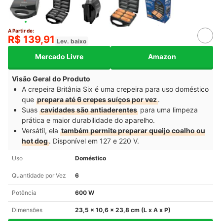
A Partir de:
R$ 139,91
Lev. baixo
Mercado Livre
Amazon
Visão Geral do Produto
A crepeira Britânia Six é uma crepeira para uso doméstico
que
prepara até 6 crepes suíços por vez
.
Suas
cavidades são antiaderentes
para uma limpeza
prática e maior durabilidade do aparelho.
Versátil, ela
também permite preparar queijo coalho ou
hot dog
. Disponível em 127 e 220 V.
Uso
Doméstico
Quantidade por Vez
6
Potência
600 W
Dimensões
23,5 x 10,6 x 23,8 cm (L x A x P)