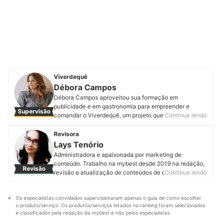
Viverdequê
Débora Campos
Débora Campos aproveitou sua formação em
publicidade e em gastronomia para empreender e
Supervisão
comandar o Viverdequê, um projeto que tem o intuito
Continue lendo
de facilitar a vida de quem quer ter uma alimentação
saudável. Além de criar conteúdo no YouTube com
Revisora
receitas fáceis, rápidas e saborosas, e ministrar cursos
Lays Tenório
relacionados a uma boa alimentação. Também é a
Administradora e apaixonada por marketing de
idealizadora do VegExperience, um festival de comida
conteúdo. Trabalho na mybest desde 2019 na redação,
Revisão
vegetariana que envolve os melhores restaurantes de
revisão e atualização de conteúdos de diversas
Continue lendo
Belo Horizonte todos os anos desde 2017. Em suas
categorias. Já contribui na produção de mais de 600
redes sociais oferece aulas e e-books gratuitos sobre
artigos com o propósito de ajudar você a tomar boas
alimentação saudável. Conheça mais sobre a Débora
Os especialistas convidados supervisionaram apenas o guia de como escolher 
decisões de compra e encontrar os melhores produtos.
no Instagram, Facebook e Youtube.
o produto/serviço. Os produtos/serviços listados no ranking foram selecionados 
Perfil de Lays Tenório
Perfil de Débora Campos
e classificados pela redação da mybest e não pelos especialistas.