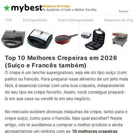
Máquinas de Crepe
Te Ajudando a Fazer a Melhor Escolha
Procurar
TOP
Eletroportáteis
Outros Eletroportáteis
Máquinas de Cre
Top 10 Melhores Crepeiras em 2026
(Suíço e Francês também)
O crepe é um lanche supergostoso, seja ele do tipo suíço (com
palito) ou francês. Para preparar esse alimento de um jeito mais
fácil, é essencial contar com uma boa crepeira, independente
do seu tipo de crepe favorito. Assim, você consegue prepará-
lo em sua casa ou vendê-lo em seu negócio.
No mercado existem diversas máquinas de crepe, tanto para o
crepe suíço, como para o francês. Mas qual escolher? Neste
artigo, nós te auxiliamos a comprar o melhor produto e ainda
apresentamos um ranking com as
10 melhores crepeiras