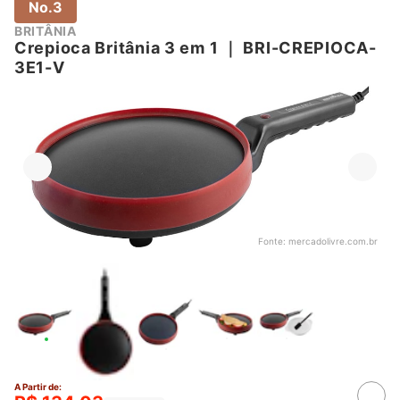
No.3
BRITÂNIA
Crepioca Britânia 3 em 1
｜
BRI-CREPIOCA-
3E1-V
Fonte:
mercadolivre.com.br
A Partir de: