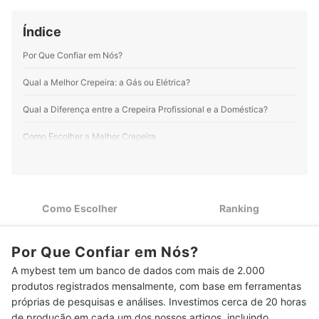
Índice
Por Que Confiar em Nós?
Qual a Melhor Crepeira: a Gás ou Elétrica?
Qual a Diferença entre a Crepeira Profissional e a Doméstica?
Como Escolher a Melhor Crepeira
Crepe Suíço ou Francês? Veja o Tipo de Crepe que o
1
Equipamento Prepara
Se Você Mora Sozinho, Crepeiras com 4 Cavidades São
2
Como Escolher
Ranking
Ideais
Confira se o Material da Estrutura e dos Grills São Duráveis e
3
Por Que Confiar em Nós?
Fáceis de Limpar
A mybest tem um banco de dados com mais de 2.000
4
Para um Preparo Rápido, Prefira Crepeiras com até 850 W
produtos registrados mensalmente, com base em ferramentas
próprias de pesquisas e análises. Investimos cerca de 20 horas
Prefira Crepeiras com Itens de Segurança, como Base
5
de produção em cada um dos nossos artigos, incluindo
Antiderrapante e Travas