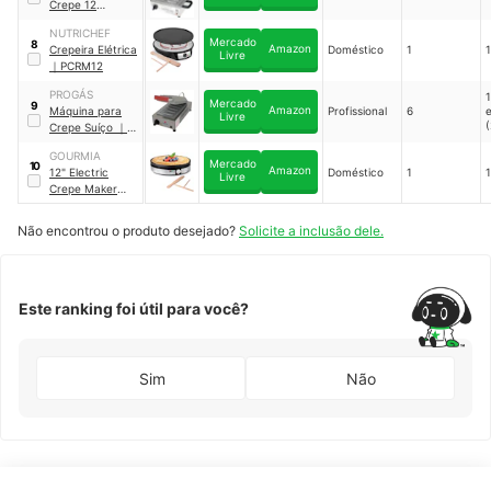
Crepe 12
Cavidades
｜
NUTRICHEF
AD12P
Mercado
8
Amazon
Crepeira Elétrica
Doméstico
1
Livre
｜
PCRM12
PROGÁS
1
Mercado
9
Amazon
Máquina para
Profissional
6
Livre
Crepe Suíço
｜
PRK-06 E STYLE
GOURMIA
Mercado
10
Amazon
12" Electric
Doméstico
1
Livre
Crepe Maker
｜
GCM1435
Não encontrou o produto desejado?
Solicite a inclusão dele.
Este ranking foi útil para você?
Sim
Não