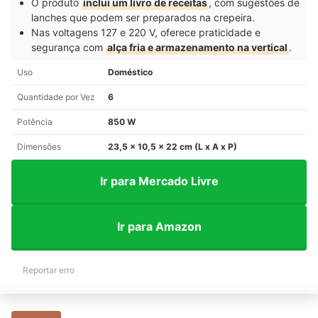
O produto
inclui um livro de receitas
, com sugestões de
lanches que podem ser preparados na crepeira.
Nas voltagens 127 e 220 V, oferece praticidade e
segurança com
alça fria e armazenamento na vertical
.
Uso
Doméstico
Quantidade por Vez
6
Potência
850 W
Dimensões
23,5 x 10,5 x 22 cm (L x A x P)
Ir para Mercado Livre
Ir para Amazon
Reportar erro