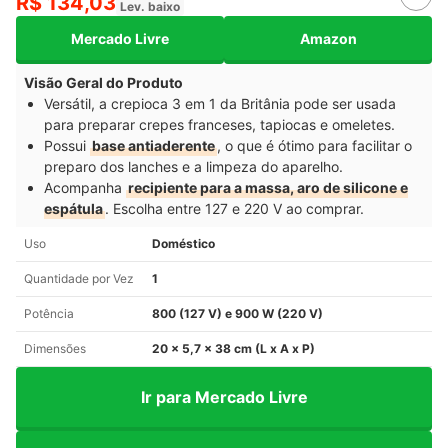
R$ 134,03
Lev. baixo
Mercado Livre
Amazon
Visão Geral do Produto
Versátil, a crepioca 3 em 1 da Britânia pode ser usada
para preparar crepes franceses, tapiocas e omeletes.
Possui
base antiaderente
, o que é ótimo para facilitar o
preparo dos lanches e a limpeza do aparelho.
Acompanha
recipiente para a massa, aro de silicone e
espátula
. Escolha entre 127 e 220 V ao comprar.
Uso
Doméstico
Quantidade por Vez
1
Potência
800 (127 V) e 900 W (220 V)
Dimensões
20 x 5,7 x 38 cm (L x A x P)
Ir para Mercado Livre