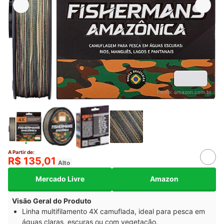
Fonte:
amazon.com.br
A Partir de:
R$ 135,01
Alto
Mercado Livre
Amazon
Visão Geral do Produto
Linha multifilamento 4X camuflada, ideal para pesca em
águas claras, escuras ou com vegetação.