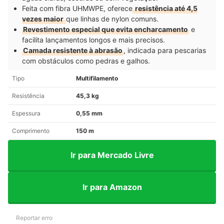
Feita com fibra UHMWPE, oferece
resistência até 4,5
vezes maior
que linhas de nylon comuns.
Revestimento especial que evita encharcamento
e
facilita lançamentos longos e mais precisos.
Camada resistente à abrasão
, indicada para pescarias
com obstáculos como pedras e galhos.
Tipo
Multifilamento
Resistência
45,3 kg
Espessura
0,55 mm
Comprimento
150 m
Ir para Mercado Livre
Ir para Amazon
Reportar erro