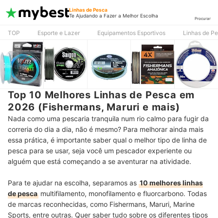
Linhas de Pesca
Te Ajudando a Fazer a Melhor Escolha
Procurar
TOP
Esporte e Lazer
Equipamentos Esportivos
Linhas de P
Top 10 Melhores Linhas de Pesca em
2026 (Fishermans, Maruri e mais)
Nada como uma pescaria tranquila num rio calmo para fugir da
correria do dia a dia, não é mesmo? Para melhorar ainda mais
essa prática, é importante saber qual o melhor tipo de linha de
pesca para se usar, seja você um pescador experiente ou
alguém que está começando a se aventurar na atividade.
Para te ajudar na escolha, separamos as
10 melhores linhas
de pesca
multifilamento, monofilamento e fluorcarbono. Todas
de marcas reconhecidas, como Fishermans, Maruri, Marine
Sports, entre outras. Quer saber tudo sobre os diferentes tipos