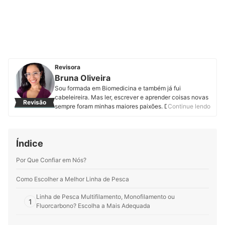
Revisora
Bruna Oliveira
Sou formada em Biomedicina e também já fui
cabeleireira. Mas ler, escrever e aprender coisas novas
Revisão
sempre foram minhas maiores paixões. Desde que
Continue lendo
assumi minha real vocação, encontrei na mybest o
espaço perfeito para expressar minha
multipotencialidade. Por aqui produzo e atualizo
Índice
conteúdos sobre os mais variados temas. Meus
preferidos são produtos pet, cosméticos, eletroportáteis
Por Que Confiar em Nós?
e suplementos alimentares. Minha motivação é
entregar informação de qualidade em linguagem clara,
objetiva e gostosa de ler.
Como Escolher a Melhor Linha de Pesca
Perfil de Bruna Oliveira
Linha de Pesca Multifilamento, Monofilamento ou
1
Fluorcarbono? Escolha a Mais Adequada
Vai Pescar Tilápias Adultas? Escolha Linhas de Pesca que