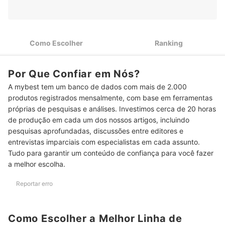
2
Aguentam de 5 a 10 kg
Ao Pescar Peixes Grandes, Prefira Linhas de Pesca
3
Multifilamento com Espessura de 0,90 mm
Como Escolher
Ranking
Não Quer Assustar os Peixes? Escolha Linhas de Pesca
4
Transparentes ou Cinzas
Por Que Confiar em Nós?
Para Pesca Recreativa, Opte por Linhas de Pesca
5
A mybest tem um banco de dados com mais de 2.000
Monofilamento com Carretel de 500 m
produtos registrados mensalmente, com base em ferramentas
Top 10 Melhores Linhas de Pesca
próprias de pesquisas e análises. Investimos cerca de 20 horas
de produção em cada um dos nossos artigos, incluindo
Perguntas Frequentes sobre Linhas de Pesca
pesquisas aprofundadas, discussões entre editores e
entrevistas imparciais com especialistas em cada assunto.
Qual Linha de Pesca Aguenta 100 kg?
Tudo para garantir um conteúdo de confiança para você fazer
a melhor escolha.
Qual Linha de Pesca É Boa e Barata?
Quantos kg uma Linha 0.30 Aguenta?
Reportar erro
Confira Outros Equipamentos para a Sua Pescaria
Como Escolher a Melhor Linha de