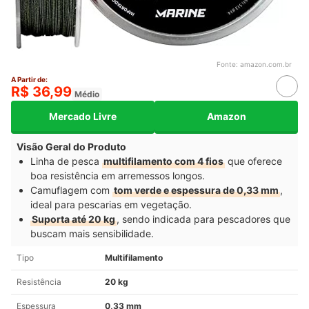
Fonte:
amazon.com.br
A Partir de:
R$ 36,99
Médio
Mercado Livre
Amazon
Visão Geral do Produto
Linha de pesca
multifilamento com 4 fios
que oferece
boa resistência em arremessos longos.
Camuflagem com
tom verde e espessura de 0,33 mm
,
ideal para pescarias em vegetação.
Suporta até 20 kg
, sendo indicada para pescadores que
buscam mais sensibilidade.
Tipo
Multifilamento
Resistência
20 kg
Espessura
0,33 mm