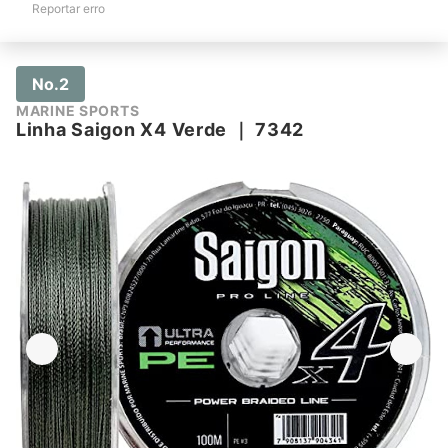
Reportar erro
No.2
MARINE SPORTS
Linha Saigon X4 Verde
｜
7342