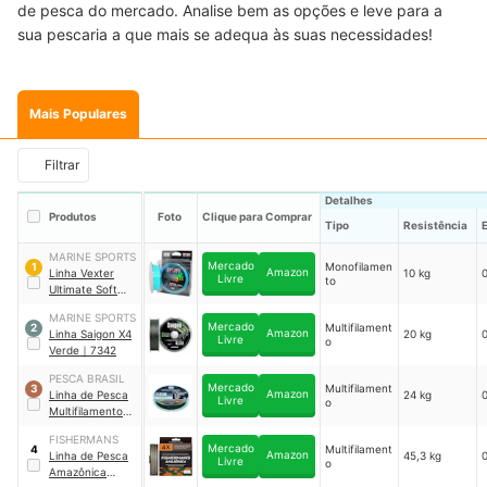
de pesca do mercado. Analise bem as opções e leve para a
sua pescaria a que mais se adequa às suas necessidades!
Mais Populares
Filtrar
Detalhes
Produtos
Foto
Clique para Comprar
Tipo
Resistência
MARINE SPORTS
Mercado
Monofilamen
1
Amazon
Linha Vexter
10 kg
Livre
to
Ultimate Soft
Azul
｜
6533
MARINE SPORTS
Mercado
Multifilament
2
Amazon
Linha Saigon X4
20 kg
Livre
o
Verde
｜
7342
PESCA BRASIL
Mercado
Multifilament
3
Amazon
Linha de Pesca
24 kg
Livre
o
Multifilamento
Eclipse PRO
FISHERMANS
Mercado
Multifilament
4
Amazon
Linha de Pesca
45,3 kg
Livre
o
Amazônica