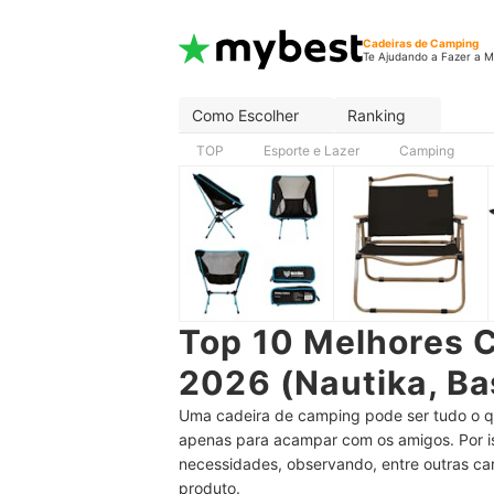
Cadeiras de Camping
Te Ajudando a Fazer a M
Como Escolher
Ranking
TOP
Esporte e Lazer
Camping
Top 10 Melhores 
2026 (Nautika, Ba
Uma cadeira de camping pode ser tudo o qu
apenas para acampar com os amigos. Por is
necessidades, observando, entre outras car
produto.