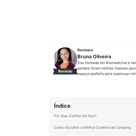
Revisora
Bruna Oliveira
Sou formada em Biomedicina e tamb
sempre foram minhas maiores paix
Revisão
espaço perfeito para expressar mi
mais variados temas. Meus preferi
alimentares. Minha motivação é en
de ler.
Perfil de Bruna Oliveira
Índice
Por Que Confiar em Nós?
Como Escolher a Melhor Cadeira de Camping