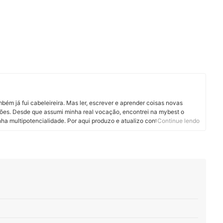
ém já fui cabeleireira. Mas ler, escrever e aprender coisas novas
ões. Desde que assumi minha real vocação, encontrei na mybest o
nha multipotencialidade. Por aqui produzo e atualizo conteúdos sobre os
Continue lendo
dos são produtos pet, cosméticos, eletroportáteis e suplementos
tregar informação de qualidade em linguagem clara, objetiva e gostosa