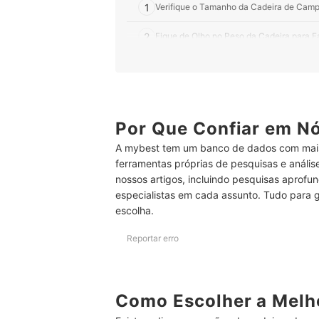
1
Verifique o Tamanho da Cadeira de Campi
2
Fique de Olho no Peso da Cadeira para Fa
3
Prefira Produtos que Suportem, no Mínim
4
Opte por Cadeiras com Estrutura de Aço 
5
Por Que Confiar em N
Não Se Esqueça de Observar o Material 
A mybest tem um banco de dados com mais
6
Opte por Modelos com Porta-Copos e Out
ferramentas próprias de pesquisas e análi
nossos artigos, incluindo pesquisas aprofun
Top 10 Melhores Cadeiras de Camping
especialistas em cada assunto. Tudo para 
Confira Nossas Indicações de Barracas de Cam
escolha.
Reportar erro
Como Escolher a Melh