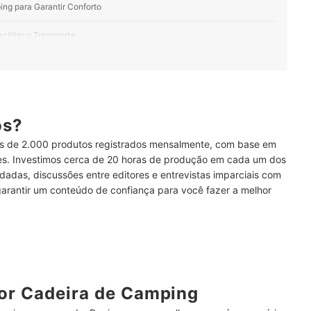
ng para Garantir Conforto
cilitar o Transporte
o, 80 kg
Esmaltado para Maior Durabilidade
ós?
de Revestimento da Cadeira
 de 2.000 produtos registrados mensalmente, com base em
ros Recursos Extras
ses. Investimos cerca de 20 horas de produção em cada um dos
dadas, discussões entre editores e entrevistas imparciais com
garantir um conteúdo de confiança para você fazer a melhor
ping
or Cadeira de Camping