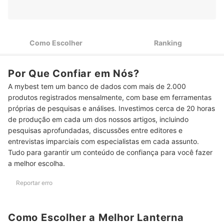
2
Proteção IPX4 ou Superior
Para Ligar e Desligar Rapidamente, Prefira Modelos com
3
Acionamento Tático
Como Escolher
Ranking
Para Uso em Emergências e Sinalização, Funções como SOS
4
e Estrobo São Úteis
Por Que Confiar em Nós?
Para Maior Resistência no Uso Intenso, Prefira Lanternas
5
A mybest tem um banco de dados com mais de 2.000
Fabricadas em Alumínio Aeronáutico
produtos registrados mensalmente, com base em ferramentas
Para Facilitar o Transporte na Bolsa ou Mochila, Prefira
próprias de pesquisas e análises. Investimos cerca de 20 horas
6
Lanternas Táticas de Até 100 g
de produção em cada um dos nossos artigos, incluindo
pesquisas aprofundadas, discussões entre editores e
Top 10 Melhores Lanternas Táticas
entrevistas imparciais com especialistas em cada assunto.
Perguntas Frequentes sobre Lanterna Tática
Tudo para garantir um conteúdo de confiança para você fazer
a melhor escolha.
Lanternas Táticas São Melhores que Lanternas Comuns?
Reportar erro
Qual a Diferença entre Lúmens e Alcance?
Lanternas Recarregáveis Valem Mais a Pena?
Como Escolher a Melhor Lanterna