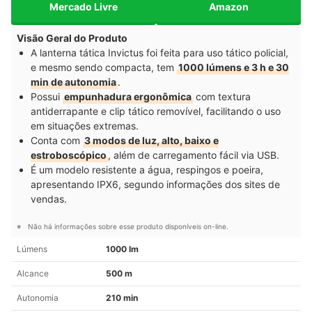
Mercado Livre
Amazon
Visão Geral do Produto
A lanterna tática Invictus foi feita para uso tático policial,
e mesmo sendo compacta, tem
1000 lúmens e 3 h e 30
min de autonomia
.
Possui
empunhadura ergonômica
com textura
antiderrapante e clip tático removível, facilitando o uso
em situações extremas.
Conta com
3 modos de luz, alto, baixo e
estroboscópico
, além de carregamento fácil via USB.
É um modelo resistente a água, respingos e poeira,
apresentando IPX6, segundo informações dos sites de
vendas.
Não há informações sobre esse produto disponíveis on-line.
Lúmens
1000 lm
Alcance
500 m
Autonomia
210 min