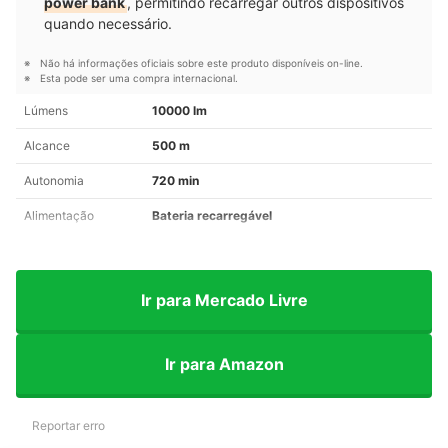
power bank
, permitindo recarregar outros dispositivos
quando necessário.
Não há informações oficiais sobre este produto disponíveis on-line.
Esta pode ser uma compra internacional.
Lúmens
10000 lm
Alcance
500 m
Autonomia
720 min
Alimentação
Bateria recarregável
Ir para Mercado Livre
Ir para Amazon
Reportar erro