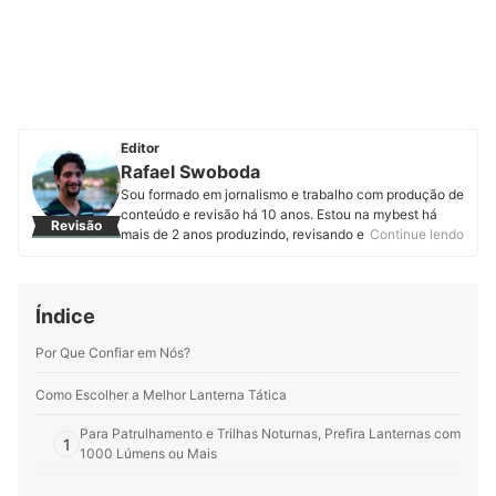
Editor
Rafael Swoboda
Sou formado em jornalismo e trabalho com produção de
conteúdo e revisão há 10 anos. Estou na mybest há
Revisão
mais de 2 anos produzindo, revisando e atualizando
Continue lendo
artigos de diferentes categorias. Entregar informações
úteis, corretas e em linguagem acessível é o que mais
me motiva.
Índice
Perfil de Rafael Swoboda
Por Que Confiar em Nós?
Como Escolher a Melhor Lanterna Tática
Para Patrulhamento e Trilhas Noturnas, Prefira Lanternas com
1
1000 Lúmens ou Mais
Para Usar na Chuva, Opte por Lanternas Táticas com