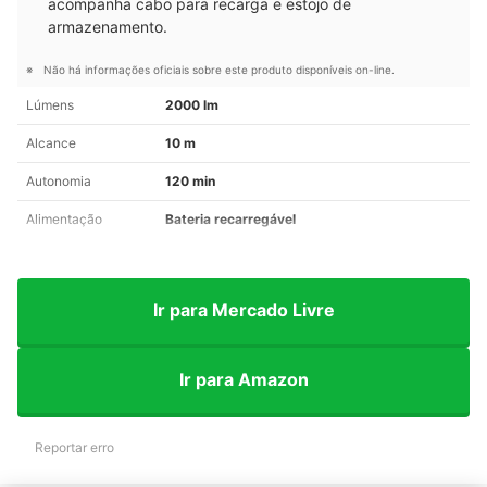
acompanha cabo para recarga e estojo de
armazenamento.
Não há informações oficiais sobre este produto disponíveis on-line.
Lúmens
2000 lm
Alcance
10 m
Autonomia
120 min
Alimentação
Bateria recarregável
Ir para Mercado Livre
Ir para Amazon
Reportar erro