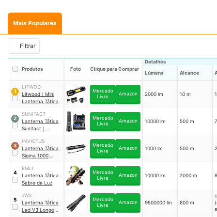
Mais Populares
Filtrar
Detalhes
Produtos
Foto
Clique para Comprar
Lúmens
Alcance
LITWOD
Mercado
1
Amazon
Litwood
｜
Mini
2000 lm
10 m
Livre
Lanterna Tática
SUNITACT
Mercado
2
Amazon
Lanterna Tática
10000 lm
500 m
Livre
Sunitact
｜
ST1476
INVICTUS
Mercado
3
Amazon
Lanterna Tática
1000 lm
500 m
Livre
Sigma 1000
Lumens Invictus
EMLI
Mercado
4
Amazon
Lanterna Tática
10000 lm
2000 m
Livre
Sabre de Luz
JWS
Mercado
5
Amazon
Lanterna Tática
9500000 lm
800 m
Livre
Led V3 Longo
Alcance