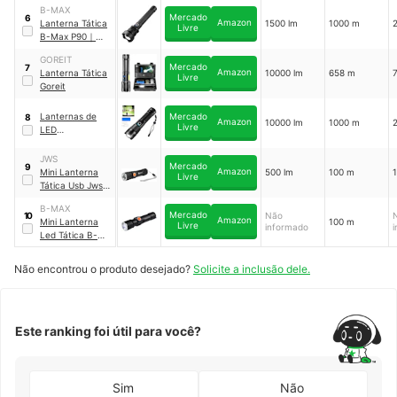
f
B-MAX
Mercado
6
Amazon
Lanterna Tática
1500 lm
1000 m
Livre
B-Max P90
｜
BM8503
GOREIT
Mercado
7
Amazon
Lanterna Tática
10000 lm
658 m
Livre
Goreit
Lanternas de
Mercado
8
Amazon
10000 lm
1000 m
Livre
LED
Recarregável T9
JWS
Mercado
9
Amazon
Mini Lanterna
500 lm
100 m
Livre
Tática Usb Jws
Ws-569 Led
B-MAX
Qualidade Cree
Mercado
Não
10
Amazon
Mini Lanterna
100 m
T6
｜
WS-569
Livre
informado
Led Tática B-
MAX
｜
BM-8411
Não encontrou o produto desejado?
Solicite a inclusão dele.
Este ranking foi útil para você?
Sim
Não