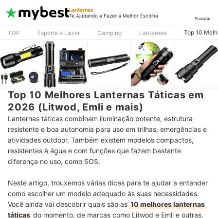
Lanternas
Te Ajudando a Fazer a Melhor Escolha
Procurar
Top 10 Melho
TOP
Esporte e Lazer
Camping
Lanternas
Top 10 Melhores Lanternas Táticas em
2026 (Litwod, Emli e mais)
Lanternas táticas combinam iluminação potente, estrutura
resistente e boa autonomia para uso em trilhas, emergências e
atividades outdoor. Também existem modelos compactos,
resistentes à água e com funções que fazem bastante
diferença no uso, como SOS.
Neste artigo, trouxemos várias dicas para te ajudar a entender
como escolher um modelo adequado às suas necessidades.
Você ainda vai descobrir quais são as
10 melhores lanternas
táticas
do momento, de marcas como Litwod e Emli e outras.