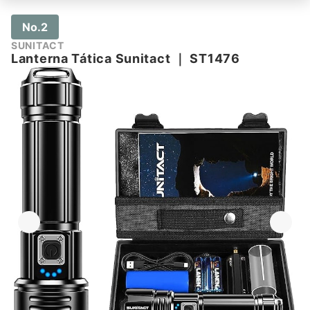
No.2
SUNITACT
Lanterna Tática Sunitact
｜
ST1476