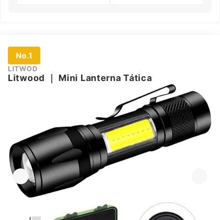
No.1
LITWOD
Litwood
｜
Mini Lanterna Tática