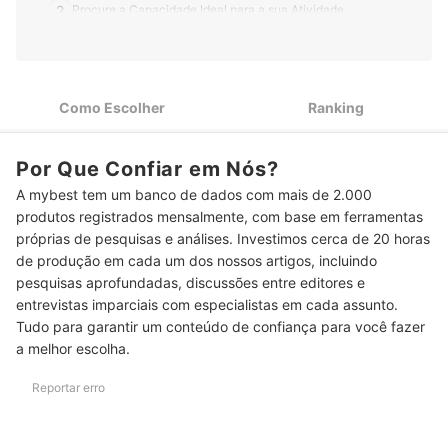
2
Procure a Capacidade Ideal para a sua Atividade
Para Garantir Durabilidade e Frescor, Confira o Material do
3
Cantil
Se Pretende Fazer Atividades Mais Longas, Procure Cantis
Como Escolher
Ranking
4
Térmicos
5
Modelos com Alça ou Passador de Cinto São Mais Práticos
Por Que Confiar em Nós?
A mybest tem um banco de dados com mais de 2.000
6
Confira Também Se a Tampa É Presa ao Cantil
produtos registrados mensalmente, com base em ferramentas
próprias de pesquisas e análises. Investimos cerca de 20 horas
Top 10 Melhores Cantis
de produção em cada um dos nossos artigos, incluindo
Veja Como Higienizar o seu Cantil
pesquisas aprofundadas, discussões entre editores e
entrevistas imparciais com especialistas em cada assunto.
Prepare-se para o Camping com Outros Itens Fundamentais
Tudo para garantir um conteúdo de confiança para você fazer
a melhor escolha.
Conclusão
Reportar erro