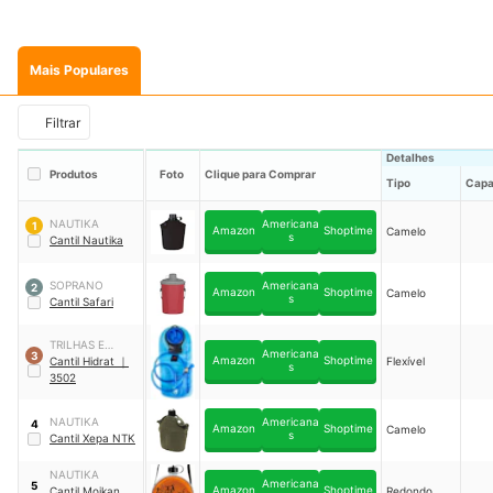
Mais Populares
Filtrar
Detalhes
Produtos
Foto
Clique para Comprar
Tipo
Cap
NAUTIKA
Americana
1
Amazon
Shoptime
Camelo
s
Cantil Nautika
SOPRANO
Americana
2
Amazon
Shoptime
Camelo
s
Cantil Safari
TRILHAS E
Americana
3
Amazon
Shoptime
RUMOS
Cantil Hidrat
｜
Flexível
s
3502
NAUTIKA
Americana
4
Amazon
Shoptime
Camelo
s
Cantil Xepa NTK
NAUTIKA
Americana
5
Amazon
Shoptime
Cantil Moikan
Redondo