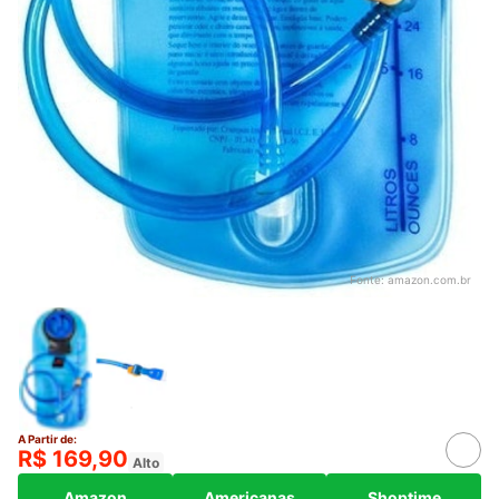
Fonte:
amazon.com.br
A Partir de:
R$ 169,90
Alto
Amazon
Americanas
Shoptime