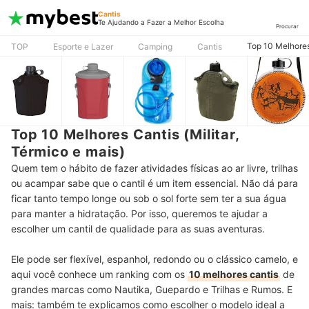
Cantis
Te Ajudando a Fazer a Melhor Escolha
Procurar
Top 10 Melhores 
TOP
Esporte e Lazer
Camping
Cantis
Top 10 Melhores Cantis (Militar,
Térmico e mais)
Quem tem o hábito de fazer atividades físicas ao ar livre, trilhas
ou acampar sabe que o cantil é um item essencial. Não dá para
ficar tanto tempo longe ou sob o sol forte sem ter a sua água
para manter a hidratação. Por isso, queremos te ajudar a
escolher um cantil de qualidade para as suas aventuras.
Ele pode ser flexível, espanhol, redondo ou o clássico camelo, e
aqui você conhece um ranking com os
10 melhores cantis
de
grandes marcas como Nautika, Guepardo e Trilhas e Rumos. E
mais: também te explicamos como escolher o modelo ideal a