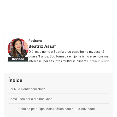
Revisora
Beatriz Assaf
Olá, meu nome é Beatriz e eu trabalho na mybest há
quase 3 anos. Sou formada em jornalismo e sempre me
Revisão
interessei por assuntos multidisciplinares, por isso logo
Continue lendo
me encantei com o trabalho de produção de conteúdo.
Hoje, além da curiosidade, pesquisar e desenvolver
artigos sobre temas incomuns me motiva. Sei que com
Índice
textos fáceis de entender e bem interessantes podemos
informar o leitor para que ele faça compras assertivas.
Por Que Confiar em Nós?
Perfil de Beatriz Assaf
Como Escolher o Melhor Cantil
1
Escolha pelo Tipo Mais Prático para a Sua Atividade