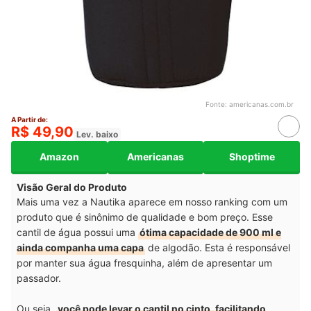
Fonte:
americanas.com.br
A Partir de:
R$ 49,90
Lev. baixo
Amazon
Americanas
Shoptime
Visão Geral do Produto
Mais uma vez a Nautika aparece em nosso ranking com um
produto que é sinônimo de qualidade e bom preço. Esse
cantil de água possui uma
ótima capacidade de 900 ml e
ainda companha uma capa
de algodão. Esta é responsável
por manter sua água fresquinha, além de apresentar um
passador.
Ou seja,
você pode levar o cantil no cinto, facilitando